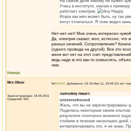
На самом деле никому не нужен чуж
Учась в институте, изучая к примеру
работает электрик.
Искра как мяч может быть, ну так у
могут отличаться. Я тоже видел за
Нет-нет-нет! Мне очень интересен чужой 
Да, электрик сказал, мол, естессно, чт
разных сечений. Сопротивление? Конечн
(одного провода на другой). Все это ясн
меня вот нет на этот счет представлений
ведь надо ж это как-то осмыслять, объя
чем.
Наверх
Mrs Oliver
№
94916
Добавлено: Сб 18 Июн 11, 20:08 (15 лет том
samsoboy пишет:
Зарегистрирован: 18.06.2011
Суждений: 502
universebound
Жаль, что вы не зарегистрированы з
Поделюсь некоторым своим опытом. 
результате спонтанно возникло ощу
стойким в течение нескольких дней, 
интерпретировать это, я не знаю. П