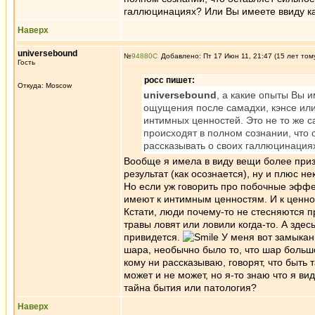
галлюцинациях? Или Вы имеете ввиду ка
Наверх
universebound
№
94880
Добавлено: Пт 17 Июн 11, 21:47 (15 лет том
Гость
росс пишет:
Откуда: Moscow
universebound
, а какие опыты Вы 
ощущения после самадхи, кэнсе или
интимных ценностей. Это не то же с
происходят в полном сознании, что 
рассказывать о своих галлюцинация
Вообще я имела в виду вещи более приз
результат (как осознается), ну и плюс н
Но если уж говорить про побочные эффек
имеют к интимным ценностям. И к ценн
Кстати, люди почему-то не стесняются п
травы ловят или ловили когда-то. А здес
привидется.
У меня вот замыкан
шара, необычно было то, что шар больш
кому ни рассказываю, говорят, что быть 
может и не может, но я-то знаю что я ви
тайна бытия или патология?
Наверх