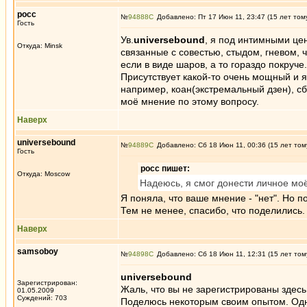
росс
№
94888
Добавлено: Пт 17 Июн 11, 23:47 (15 лет том
Гость
Ув.
universebound
, я под интимными це
Откуда: Minsk
связанные с совестью, стыдом, гневом, 
если в виде шаров, а то гораздо покруче.
Присутствует какой-то очень мощный и я
например, коан(экстремальный дзен), сб
моё мнение по этому вопросу.
Наверх
universebound
№
94889
Добавлено: Сб 18 Июн 11, 00:36 (15 лет том
Гость
росс пишет:
Откуда: Moscow
Надеюсь, я смог донести личное моё
Я поняла, что ваше мнение - "нет". Но п
Тем не менее, спасибо, что поделились.
Наверх
samsoboy
№
94898
Добавлено: Сб 18 Июн 11, 12:31 (15 лет том
universebound
Зарегистрирован:
Жаль, что вы не зарегистрированы здес
01.05.2009
Суждений: 703
Поделюсь некоторым своим опытом. Одна