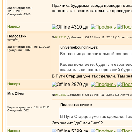
Практика буддизма всегда приводит к з
Зарегистрирован:
понятны как вспомогательные проводник
12.03.2005
Суждений: 4540
Наверх
Полосатик
№
94931
Добавлено: Сб 18 Июн 11, 22:42 (15 лет том
नक्तचारिन्
Зарегистрирован: 08.11.2010
universebound пишет:
Суждений: 2607
Вот возник дополнительный вопрос 
Как вы полагаете, будет ли европей
значительная часть верований будет
В Пути Старцев уже так сделали. Там
зн
Наверх
Mrs Oliver
№
94934
Добавлено: Сб 18 Июн 11, 23:42 (15 лет том
Полосатик пишет:
Зарегистрирован: 18.06.2011
Суждений: 502
В Пути Старцев уже так сделали. Т
Это значит "да" или "нет"?
Наверх