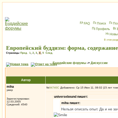
FAQ
Поиск
По
Профиль
Новы
В этом разд
Европейский буддизм: форма, содержани
Страницы
Пред.
1
,
2
,
3
,
4
,
5
След.
Буддийские форумы
->
Дискуссии
Автор
miha
№
94740
Добавлено: Ср 15 Июн 11, 08:02 (15 лет том
умер
universebound пишет:
Зарегистрирован:
12.03.2005
miha пишет:
Суждений: 4540
Нельзя описать опыт. Да и не за