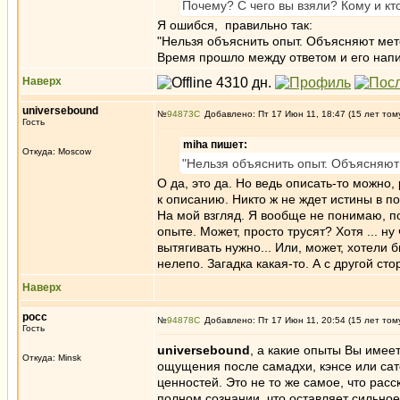
Почему? С чего вы взяли? Кому и кт
Я ошибся, правильно так:
"Нельзя объяснить опыт. Объясняют мет
Время прошло между ответом и его нап
Наверх
universebound
№
94873
Добавлено: Пт 17 Июн 11, 18:47 (15 лет том
Гость
miha пишет:
Откуда: Moscow
"Нельзя объяснить опыт. Объясняют
О да, это да. Но ведь описать-то можно
к описанию. Никто ж не ждет истины в 
На мой взгляд. Я вообще не понимаю, 
опыте. Может, просто трусят? Хотя ... н
вытягивать нужно... Или, может, хотели 
нелепо. Загадка какая-то. А с другой сто
Наверх
росс
№
94878
Добавлено: Пт 17 Июн 11, 20:54 (15 лет том
Гость
universebound
, а какие опыты Вы имее
Откуда: Minsk
ощущения после самадхи, кэнсе или сат
ценностей. Это не то же самое, что рас
полном сознании, что оставляет сильное