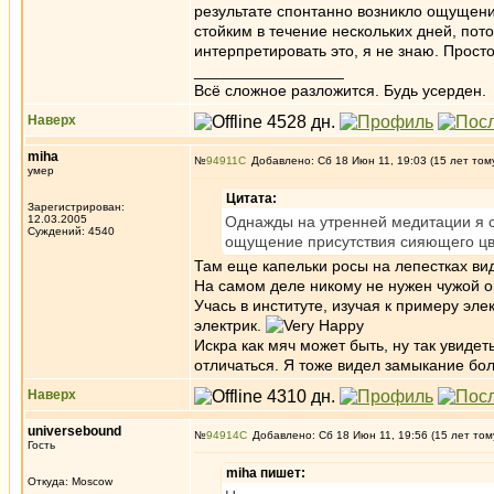
результате спонтанно возникло ощущени
стойким в течение нескольких дней, пото
интерпретировать это, я не знаю. Прост
_________________
Всё сложное разложится. Будь усерден.
Наверх
miha
№
94911
Добавлено: Сб 18 Июн 11, 19:03 (15 лет том
умер
Цитата:
Зарегистрирован:
12.03.2005
Однажды на утренней медитации я с
Суждений: 4540
ощущение присутствия сияющего цве
Там еще капельки росы на лепестках ви
На самом деле никому не нужен чужой о
Учась в институте, изучая к примеру эле
электрик.
Искра как мяч может быть, ну так увиде
отличаться. Я тоже видел замыкание б
Наверх
universebound
№
94914
Добавлено: Сб 18 Июн 11, 19:56 (15 лет том
Гость
miha пишет:
Откуда: Moscow