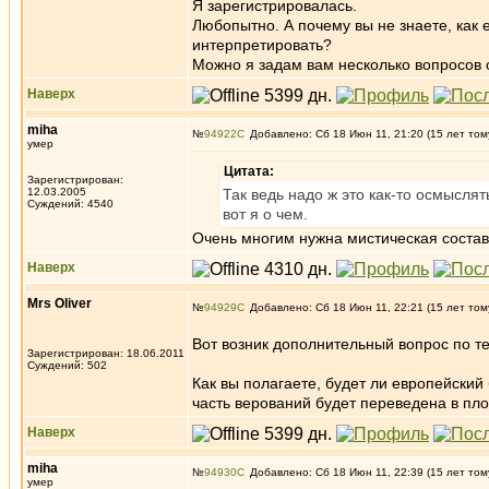
Я зарегистрировалась.
Любопытно. А почему вы не знаете, как
интерпретировать?
Можно я задам вам несколько вопросов
Наверх
miha
№
94922
Добавлено: Сб 18 Июн 11, 21:20 (15 лет том
умер
Цитата:
Зарегистрирован:
12.03.2005
Так ведь надо ж это как-то осмысля
Суждений: 4540
вот я о чем.
Очень многим нужна мистическая соста
Наверх
Mrs Oliver
№
94929
Добавлено: Сб 18 Июн 11, 22:21 (15 лет том
Вот возник дополнительный вопрос по т
Зарегистрирован: 18.06.2011
Суждений: 502
Как вы полагаете, будет ли европейский
часть верований будет переведена в пло
Наверх
miha
№
94930
Добавлено: Сб 18 Июн 11, 22:39 (15 лет том
умер