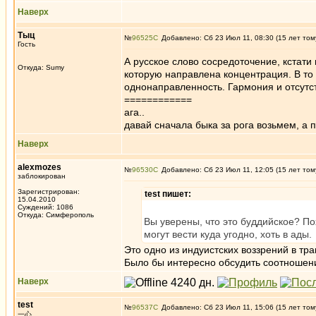
Наверх
Тыц
№
96525
Добавлено: Сб 23 Июл 11, 08:30 (15 лет том
Гость
А русское слово сосредоточение, кстати 
Откуда: Sumy
которую направлена концентрация. В то
однонаправленность. Гармония и отсутс
============
ага..
давай сначала быка за рога возьмем, а п
Наверх
alexmozes
№
96530
Добавлено: Сб 23 Июл 11, 12:05 (15 лет том
заблокирован
Зарегистрирован:
test пишет:
15.04.2010
Суждений: 1086
Откуда: Симферополь
Вы уверены, что это буддийское? По
могут вести куда угодно, хоть в ады.
Это одно из индуистских воззрений в тр
Было бы интересно обсудить соотношени
Наверх
test
№
96537
Добавлено: Сб 23 Июл 11, 15:06 (15 лет том
一心