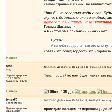
самый страшный из них, заставляет сует
Что бы не говорили люди о вас, будь
глупо, с добротою или со злобою, м
оставаться чистым, незапятнанны
Готама Шакьямуни.
а в чистом уме притензий никаких нет.
Цитата:
А на счёт гордости - кто это мне тут
совет - это совет, гордость это - гордость.
Наверх
test
№
96557
Добавлено: Вс 24 Июл 11, 15:34 (15 лет том
一心
Тыц
, прощайте, нам будет нахватать ва
Зарегистрирован:
18.02.2005
Суждений: 18709
Наверх
jenya80
№
97583
Добавлено: Пт 26 Авг 11, 16:07 (15 лет тому
заблокирован
Зарегистрирован:
проведите пальцем от переносицы до лба
31.03.2010