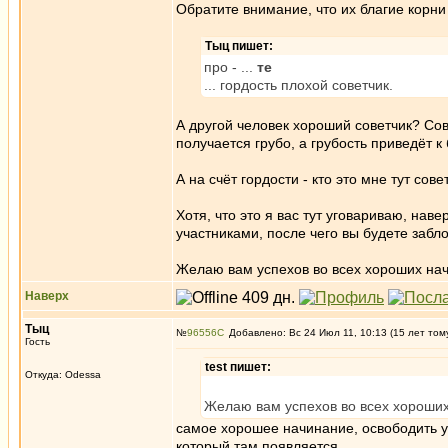
Обратите внимание, что их благие корн
Тыц пишет:
про - ...
те
... гордость плохой советчик.
А другой человек хороший советчик? Со
получается грубо, а грубость приведёт к
А на счёт гордости - кто это мне тут сов
Хотя, что это я вас тут уговариваю, нав
участниками, после чего вы будете забл
Желаю вам успехов во всех хороших нач
Наверх
Тыц
№
96556
Добавлено: Вс 24 Июл 11, 10:13 (15 лет том
Гость
test пишет:
Откуда: Odessa
Желаю вам успехов во всех хороших
самое хорошее начинание, освободить ум
который там появляется.