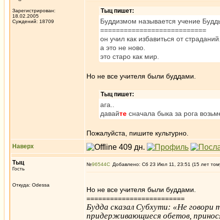
Тыц пишет:
Зарегистрирован:
18.02.2005
Буддизмом называется учение Будд
Суждений: 18709
===========================
он учил как избавиться от страданий
а это не ново.
это старо как мир.
Но не все учителя были буддами.
Тыц пишет:
ага..
давай
те
сначала быка за рога возьме
Пожалуйста, пишите культурно.
Наверх
Тыц
№
96544
Добавлено: Сб 23 Июл 11, 23:51 (15 лет том
Гость
Откуда: Odessa
Но не все учителя были буддами.
=========================
Будда сказал Субхути: «Не говори 
придерживающиеся обетов, принося