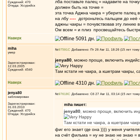
лба поставьте палец = надавите на точку
Суждений: 470
Откуда: Уссурийск
должен быть на точке =
эта точка Аджна чакра = уберите палец 
на лбу
----
дотроньтесь пальцем до неё = 
аджны чакры = почувствовав эту линию в
Ом всем = и плиз просвещайтесь быстре
Наверх
miha
№
97591
Добавлено: Пт 26 Авг 11, 18:26 (15 лет тому
умер
jenya80
, можно проще, включить индийс
Зарегистрирован:
12.03.2005
Суждений: 4540
Там кстати не чакра, а кшетрам чакры, с
Наверх
jenya80
№
97618
Добавлено: Сб 27 Авг 11, 03:14 (15 лет тому
заблокирован
Зарегистрирован:
miha пишет:
31.03.2010
Суждений: 470
jenya80
, можно проще, включить ин
Откуда: Уссурийск
Там кстати не чакра, а кшетрам чакр
фиг его знает где она )))) у меня учителя
на счёт фильма = ну не знаю не знаю =