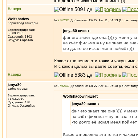
кто долго её искал меня поймёт )))
Наверх
Wolfshadow
№
97623
Добавлено: Сб 27 Авг 11, 04:13 (15 лет тому
Корнеплод сансары
Зарегистрирован:
jenya80 пишет:
06.09.2005
Суждений: 1302
фиг его знает где она )))) у меня учи
Откуда: Саратов
на счёт фильма = ну не знаю не зн
кто долго её искал меня поймёт )))
Какое отношение эти точки и чакры име
И с какой целью вы даете советы, если 
Наверх
jenya80
№
97624
Добавлено: Сб 27 Авг 11, 05:10 (15 лет тому
заблокирован
Зарегистрирован:
Wolfshadow пишет:
31.03.2010
Суждений: 470
jenya80 пишет:
Откуда: Уссурийск
фиг его знает где она )))) у меня
на счёт фильма = ну не знаю н
кто долго её искал меня поймёт 
Какое отношение эти точки и чакры