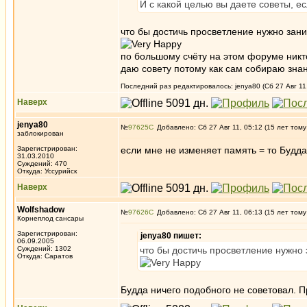
И с какой целью вы даете советы, е
что бы достичь просветление нужно зан
по большому счёту на этом форуме никт
даю совету потому как сам собираю зна
Последний раз редактировалось: jenya80 (Сб 27 Авг 11,
Наверх
jenya80
№
97625
Добавлено: Сб 27 Авг 11, 05:12 (15 лет тому
заблокирован
Зарегистрирован:
если мне не изменяет память = то Будд
31.03.2010
Суждений: 470
Откуда: Уссурийск
Наверх
Wolfshadow
№
97626
Добавлено: Сб 27 Авг 11, 06:13 (15 лет тому
Корнеплод сансары
Зарегистрирован:
jenya80 пишет:
06.09.2005
Суждений: 1302
что бы достичь просветление нужно 
Откуда: Саратов
Будда ничего подобного не советовал. 