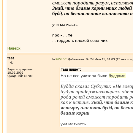
сможет породить разум, исполненны
Знай, что благие корни этих людей 
будд, но бесчисленное количество 
учи матчасть
про - ...
те
... гордость плохой советчик.
Наверх
test
№
96546
Добавлено: Вс 24 Июл 11, 01:03 (15 лет том
一心
Тыц пишет:
Зарегистрирован:
18.02.2005
Но не все учителя были
буддами
.
Суждений: 18709
=========================
Будда сказал Субхути: «Не гово
будут придерживающиеся обетов
рода речей сможет породить ра
как к истине.
Знай, что благие к
четыре, или пять будд, но бес
благие корни
учи матчасть