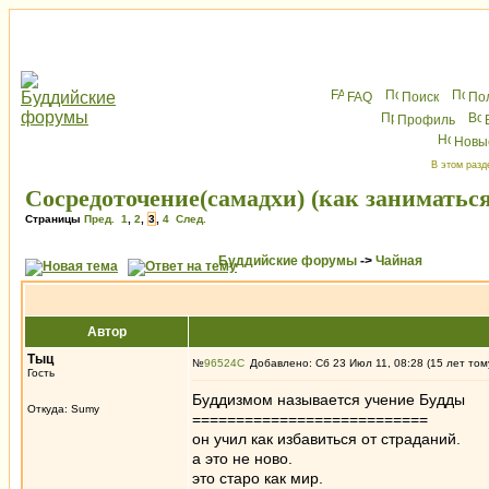
FAQ
Поиск
По
Профиль
Новы
В этом разд
Сосредоточение(самадхи) (как заниматься
Страницы
Пред.
1
,
2
,
3
,
4
След.
Буддийские форумы
->
Чайная
Автор
Тыц
№
96524
Добавлено: Сб 23 Июл 11, 08:28 (15 лет том
Гость
Буддизмом называется учение Будды
Откуда: Sumy
===========================
он учил как избавиться от страданий.
а это не ново.
это старо как мир.