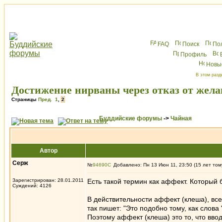
FAQ
Поиск
По
Профиль
Новы
В этом разд
Достижение нирваны через отказ от жела
Страницы
Пред.
1
,
2
Буддийские форумы
->
Чайная
Автор
Серж
№
94690
Добавлено: Пн 13 Июн 11, 23:50 (15 лет том
Зарегистрирован: 28.01.2011
Есть такой термин как аффект. Который 
Суждений: 4126
В действительности аффект (клеша), вс
так пишет: "Это подобно тому, как слова
Поэтому аффект (клеша) это то, что вво