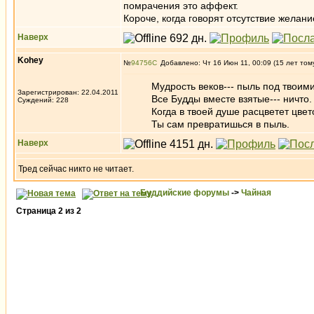
помрачения это аффект.
Короче, когда говорят отсутствие желани
Наверх
Kohey
№
94756
Добавлено: Чт 16 Июн 11, 00:09 (15 лет том
Мудрость веков--- пыль под твоими
Зарегистрирован: 22.04.2011
Все Будды вместе взятые--- ничто.
Суждений: 228
Когда в твоей душе расцветет цвето
Ты сам превратишься в пыль.
Наверх
Тред сейчас никто не читает.
Буддийские форумы
->
Чайная
Страница
2
из
2