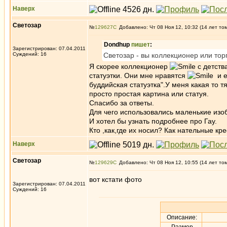
Наверх
Светозар
№
129627
Добавлено: Чт 08 Ноя 12, 10:32 (14 лет то
Dondhup
пишет
:
Зарегистрирован: 07.04.2011
Суждений: 16
Светозар - вы коллекционер или тор
Я скорее коллекционер
с детств
статуэтки. Они мне нравятся
и е
буддийская статуэтка".У меня какая то 
просто простая картина или статуя.
Спасибо за ответы.
Для чего использовались маленькие изо
И хотел бы узнать подробнее про Гау.
Кто ,как,где их носил? Как нательные кр
Наверх
Светозар
№
129629
Добавлено: Чт 08 Ноя 12, 10:55 (14 лет то
вот кстати фото
Зарегистрирован: 07.04.2011
Суждений: 16
Описание: