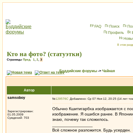
FAQ
Поиск
По
Профиль
Новы
В этом разд
Кто на фото? (статуэтки)
Страницы
Пред.
1
,
2
,
3
Буддийские форумы
->
Чайная
Автор
samsoboy
№
129576
Добавлено: Ср 07 Ноя 12, 20:25 (14 лет то
Обычно Кшитигарбха изображается с посо
Зарегистрирован:
изображение. Я ошибся ранее. В Японии 
01.05.2009
Суждений: 703
знаю, почему так сложилось.
_________________
Всё сложное разложится. Будь усерден.