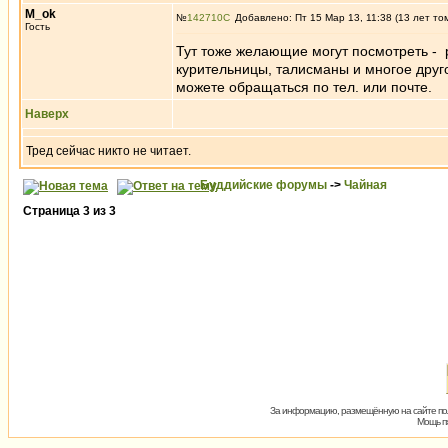
M_ok
№
142710
Добавлено: Пт 15 Мар 13, 11:38 (13 лет то
Гость
Тут тоже желающие могут посмотреть - 
курительницы, талисманы и многое друг
можете обращаться по тел. или почте.
Наверх
Тред сейчас никто не читает.
Буддийские форумы
->
Чайная
Страница
3
из
3
За информацию, размещённую на сайте пол
Мощь пх