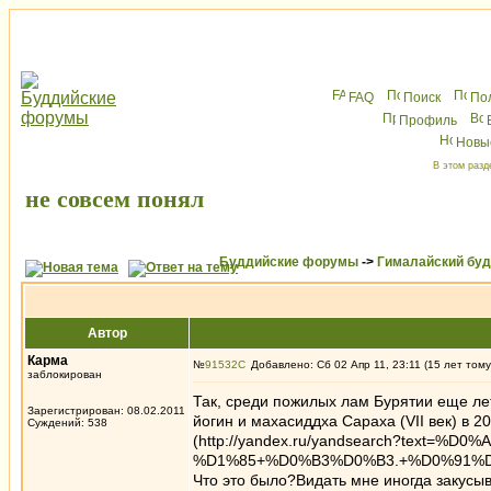
FAQ
Поиск
По
Профиль
Новы
В этом разд
не совсем понял
Буддийские форумы
->
Гималайский бу
Автор
Карма
№
91532
Добавлено: Сб 02 Апр 11, 23:11 (15 лет тому
заблокирован
Так, среди пожилых лам Бурятии еще ле
Зарегистрирован: 08.02.2011
йогин и махасиддха Сараха (VII век) в 2
Суждений: 538
(http://yandex.ru/yandsearch?text
%D1%85+%D0%B3%D0%B3.+%D0%91%D
Что это было?Видать мне иногда закусыв