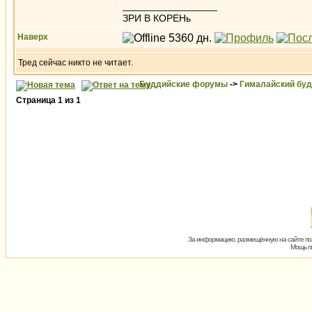
_________________
ЗРИ В КОРЕНь
Наверх
Тред сейчас никто не читает.
Буддийские форумы
->
Гималайский бу
Страница
1
из
1
За информацию, размещённую на сайте пол
Мощь пх