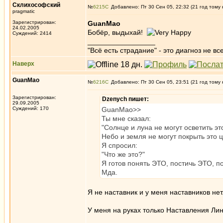
Склихософский
№
6215
Добавлено: Пт 30 Сен 05, 22:32 (21 год тому 
pragmatic
Зарегистрирован:
GuanMao
24.02.2005
Бобёр, выдыхай!
Суждений: 2414
_________________
"Всё есть страдание" - это диагноз не вс
Наверх
GuanMao
№
6216
Добавлено: Пт 30 Сен 05, 23:51 (21 год тому 
Зарегистрирован:
Dzenych пишет:
29.09.2005
Суждений: 170
GuanMao>>
Ты мне сказал:
"Солнце и луна не могут осветить эт
Небо и земля не могут покрыть это 
Я спросил:
"Что же это?"
Я готов понять ЭТО, постичь ЭТО, п
Мда.
Я не наставник и у меня наставников нет
У меня на руках только Наставления Лин