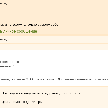
назад)
ем, и не всему, а только самому себе.
назад)
о полностью.
целиком."
ознать, осознать ЭТО прямо сейчас. Достаточно малейшего озарения.
. Поэтому я не могу передать другому то что постиг.
-Цзы и немного др. лит-ры.