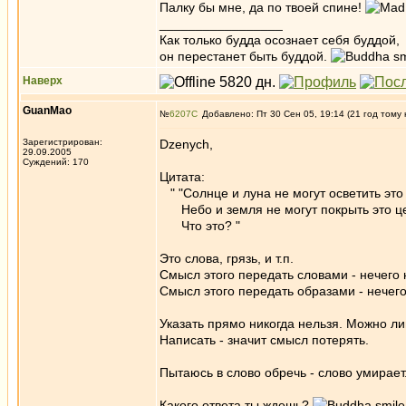
Палку бы мне, да по твоей спине!
_________________
Как только будда осознает себя буддой,
он перестанет быть буддой.
Наверх
GuanMao
№
6207
Добавлено: Пт 30 Сен 05, 19:14 (21 год тому 
Зарегистрирован:
Dzenych,
29.09.2005
Суждений: 170
Цитата:
" "Солнце и луна не могут осветить это
Небо и земля не могут покрыть это ц
Что это? "
Это слова, грязь, и т.п.
Смысл этого передать словами - нечего 
Смысл этого передать образами - нечего
Указать прямо никогда нельзя. Можно ли
Написать - значит смысл потерять.
Пытаюсь в слово обречь - слово умирает
Какого ответа ты ждешь?