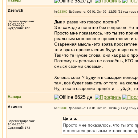
Наверх
Dzenych
№
6230
Добавлено: Сб 01 Окт 05, 12:53 (21 год тому 
Зарегистрирован:
Дык я разве что говорю против?
19.03.2005
Это самадхи понятно без вопросов. Но т
Суждений: 462
Просто мне показалось, что ты это прин
реальным мгновенное просветление и та
Озарённая мысль -это врата просветлени
то и врата просветления будут шире само
Так что те чужие слова, они как раз о п
Поэтому ты реально не сознаёшь, КТО вл
смысл своими словами.
Хочешь совет? Будучи в самадхи непосре
там, всё будет зависить от того, на скол
Ну, а если озарение придёт и ... уйдёт, т
Наверх
Ахимса
№
6233
Добавлено: Сб 01 Окт 05, 16:34 (21 год тому 
Цитата:
Зарегистрирован:
10.04.2005
Просто мне показалось, что ты это 
Суждений: 173
становится реальным мгновенное пр