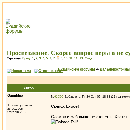
Просветление. Скорее вопрос веры а не с
Страницы
Пред.
1
,
2
,
3
,
4
,
5
,
6
,
7
,
8
,
9
,
10
,
11
,
12
,
13
След.
Буддийские форумы
->
Дальневосточны
Автор
GuanMao
№
6205
Добавлено: Пт 30 Сен 05, 18:33 (21 год тому 
Зарегистрирован:
Склиф, Ё-мое!
29.09.2005
Суждений: 170
Сломав столб выше не станешь. Хватит
!