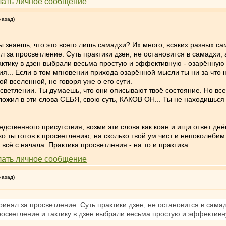
назад)
ы знаешь, что это всего лишь самадхи? Их много, всяких разных сам
ял за просветление. Суть практики дзен, не остановится в самадхи
ктику в дзен выбрали весьма простую и эффективную - озарённую
я... Если в том мгновении прихода озарённой мысли ты ни за что
й вселенной, не говоря уже о его сути.
росветлении. Ты думаешь, что они описывают твоё состояние. Но все
ожил в эти слова СЕБЯ, свою суть, КАКОВ ОН... Ты не находишься в
дственного присутствия, возми эти слова как коан и ищи ответ днём
ько ты готов к просветлению, на сколько твой ум чист и непоколебим.
о всё с начала. Практика просветления - на то и практика.
назад)
принял за просветление. Суть практики дзен, не остановится в сам
осветление и тактику в дзен выбрали весьма простую и эффективн