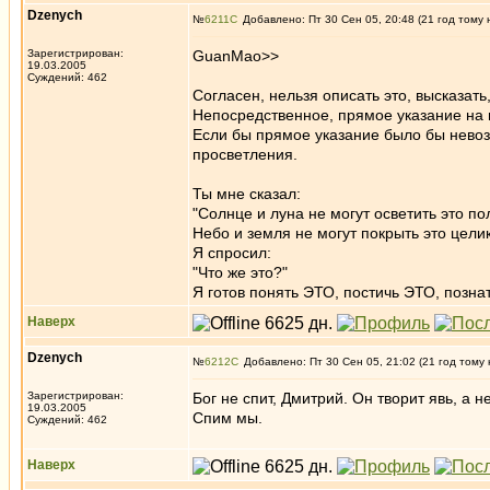
Dzenych
№
6211
Добавлено: Пт 30 Сен 05, 20:48 (21 год тому 
Зарегистрирован:
GuanMao>>
19.03.2005
Суждений: 462
Согласен, нельзя описать это, высказать,
Непосредственное, прямое указание на 
Если бы прямое указание было бы невоз
просветления.
Ты мне сказал:
"Солнце и луна не могут осветить это по
Небо и земля не могут покрыть это цели
Я спросил:
"Что же это?"
Я готов понять ЭТО, постичь ЭТО, позна
Наверх
Dzenych
№
6212
Добавлено: Пт 30 Сен 05, 21:02 (21 год тому 
Зарегистрирован:
Бог не спит, Дмитрий. Он творит явь, а н
19.03.2005
Спим мы.
Суждений: 462
Наверх