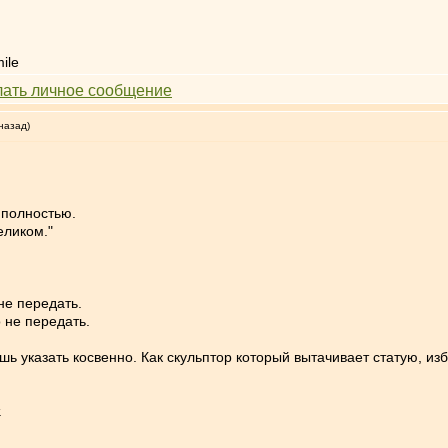
назад)
 полностью.
еликом."
не передать.
 не передать.
шь указать косвенно. Как скульптор который вытачивает статую, из
.