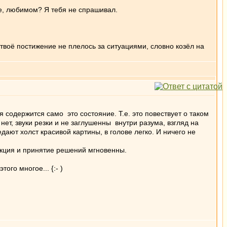
е, любимом? Я тебя не спрашивал.
 твоё постижение не плелось за ситуациями, словно козёл на
я содержится само это состояние. Т.е. это повествует о таком
 нет, звуки резки и не заглушенны внутри разума, взгляд на
ают холст красивой картины, в голове легко. И ничего не
еакция и принятие решений мгновенны.
го многое... {:- )