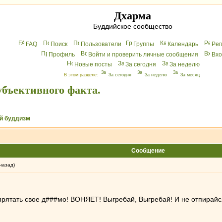
Дхарма
Буддийское сообщество
FAQ
Поиск
Пользователи
Группы
Календарь
Peг
Профиль
Войти и проверить личные сообщения
Вхo
Новые посты
За сегодня
За неделю
В этом разделе:
За сегодня
За неделю
За месяц
убъективного факта.
й буддизм
Сообщение
назад)
 прятать свое д###мо! ВОНЯЕТ! Выгребай, Выгребай! И не отпира