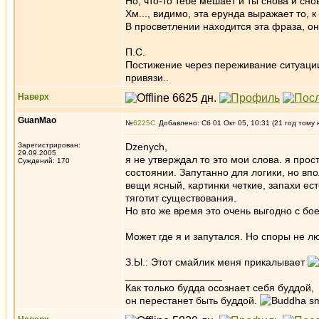
Но, что-то тебе мешает и ты снова и сно
Хм..., видимо, эта ерунда выражает то
В просветлении находится эта фраза, она
П.С.
Постижение через переживание ситуации,
привязи..
Наверх
GuanMao
№
6225
Добавлено: Сб 01 Окт 05, 10:31 (21 год тому 
Зарегистрирован:
Dzenych,
29.09.2005
я не утверждал то это мои слова. я прос
Суждений: 170
состоянии. Запутанно для логики, но впо
вещи ясный, картинки четкие, запахи ес
тяготит существования.
Но вто же время это очень выгодно с бо
Может где я и запутался. Но споры не лю
З.Ы.: Этот смайлик меня прикалывает
_________________
Как только будда осознает себя буддой,
он перестанет быть буддой.