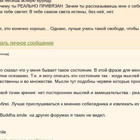
ва несёшь всякую ерунду.
, к чему ты РЕАЛЬНО ПРИВЯЗАН. Зачем ты рассказываешь мне о себ
 тебе светит. В тебе самом света истины, без неё, нет.
 это конечно хорошо... Однако, лучше учись такой свободе, чтобы
назад)
то сказал что у меня бывает такое состояние. В этой фразе для мен
лне осязаемо. Т.е. я могу описать это состояние так - когда мыслей
тественны и во множестве. Мысли тут подобны червям которые проед
евой точки зрения: нет посторонних мыслей и замешательства - р
блю. Лучше прислушиваться к мнению собеседника и извлекать из это
. на других форумах я таких не видел.