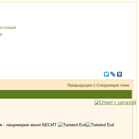
иcтрaция
д
Предыдущая
::
Следующая тема
йся - лицемерие меня БЕСИТ