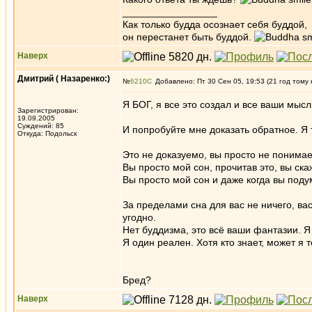
_________________
Как только будда осознает себя буддой,
он перестанет быть буддой.
Наверх
Дмитрий ( Назаренко:)
№
6210
Добавлено: Пт 30 Сен 05, 19:53 (21 год тому 
Я БОГ, я все это создал и все ваши мысл
Зарегистрирован:
19.09.2005
Суждений: 85
И попробуйте мне доказать обратное. Я т
Откуда: Подольск
Это не доказуемо, вы просто не понимает
Вы просто мой сон, прочитав это, вы ска
Вы просто мой сон и даже когда вы поду
За пределами сна для вас не ничего, вас 
угодно.
Нет буддизма, это всё ваши фантазии. Я
Я один реален. Хотя кто знает, может я т
Бред?
Наверх