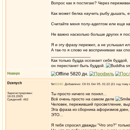
Вопрос как я постигаю? Через переживан
Как может белка научить рыбу дышать, е
Считайте меня полу-адептом или еще как
Не важно насколько больше других я пост
Я и эту фразу пережил, а не услышал ил
А так-то я слово не воспринимаю как сп
_________________
Как только будда осознает себя буддой,
он перестанет быть буддой.
Наверх
Dzenych
№
6224
Добавлено: Сб 01 Окт 05, 01:22 (21 год тому 
Зарегистрирован:
Ты просто ничего не понял...
19.03.2005
Всё очень просто на самом деле
Суждений: 462
Человек, переживший просветление, выд
Эта фраза из сборника афоризмов дзен, 
ЭТО...
Я тебя спросил дважды "Что это?" только