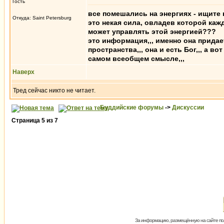
Гость
все помешались на энергиях - ищите н
Откуда: Saint Petersburg
это некая сила, овладев которой каж
может управлять этой энергией???
это информация,,, именно она придае
пространства,,, она и есть Бог,,, а 
самом всеобщем смысле,,,
Наверх
Тред сейчас никто не читает.
Буддийские форумы
->
Дискуссии
Страница
5
из
7
За информацию, размещённую на сайте пол