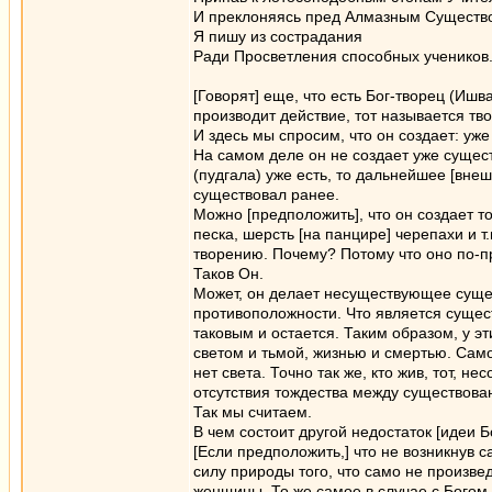
И преклоняясь пред Алмазным Существо
Я пишу из сострадания
Ради Просветления способных учеников
[Говорят] еще, что есть Бог-творец (Ишва
производит действие, тот называется тв
И здесь мы спросим, что он создает: уж
На самом деле он не создает уже сущест
(пудгала) уже есть, то дальнейшее [внеш
существовал ранее.
Можно [предположить], что он создает т
песка, шерсть [на панцире] черепахи и т
творению. Почему? Потому что оно по-
Таков Он.
Может, он делает несуществующее суще
противоположности. Что является сущес
таковым и остается. Таким образом, у э
светом и тьмой, жизнью и смертью. Само 
нет света. Точно так же, кто жив, тот, н
отсутствия тождества между существова
Так мы считаем.
В чем состоит другой недостаток [идеи Б
[Если предположить,] что не возникнув с
силу природы того, что само не произве
женщины. То же самое в случае с Богом