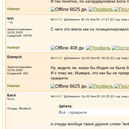
И так понятно, по нагарджуновски Бога-
Наверх
test
№
6924
Добавлено: Вт 01 Ноя 05, 17:27 (21 год тому 
一心
С чего это взяли как он позиционировал
Зарегистрирован:
18.02.2005
Суждений: 18709
Наверх
Dzenych
№
6934
Добавлено: Ср 02 Ноя 05, 00:20 (21 год тому 
Зарегистрирован:
Ну, видите ли, какая бы Индия не была 
19.03.2005
И к тому же, Ишвара, это как бы не пракр
Суждений: 462
пракрити.
Наверх
Басё
№
6940
Добавлено: Ср 02 Ноя 05, 01:35 (21 год тому 
Гость
Цитата:
Откуда: Westland
Всё - пракрити
и откуда вообще такое дурное слово "вс