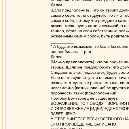
Далее.
[Если предположить,] что он творит други
самого себя, то ли от другого, то ли от 
самого себя, потому что рождение самог
лезвие меча, пусть даже чрезвычайно ос
танцор, встав на свои собственные плеч
рожденным самим собой, быть родителе
__________
* А будь это возможно, то было бы верн
понадобилась — ред.
Далее.
[Можно предположить], что он произошел 
творца. [Если же предположить, что друг
Следовательно, [недостаток] будет сост
Если нечто существует и не имеет начал
означает отсутствие ростка, ствола, лист
невозможно [возникновение] от другого и
порочности таких [предположений].
Поэтому Бог-творец не существует.
ВОЗРАЖЕНИЕ ПО ПОВОДУ ТВОРЕНИЯ 
И ОПРОВЕРЖЕНИЕ [ИДЕИ] ЕДИНОТВО
ЗАВЕРШЕНО.
У СТОП УЧИТЕЛЯ ВЕЛИКОЛЕПНОГО Н
ЭТО ПРОИЗВЕДЕНИЕ ЗАПИСАНО