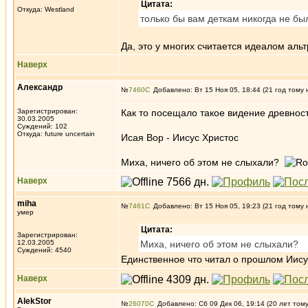
Цитата:
Откуда: Westland
только бы вам деткам никогда не был
Да, это у многих считается идеалом аль
Наверх
Александр
№
7460
Добавлено: Вт 15 Ноя 05, 18:44 (21 год тому 
Зарегистрирован:
Как то посещало такое видение древнос
30.03.2005
Суждений: 102
Откуда: future uncertain
Исая Вор - Иисус Христос
Миха, ничего об этом не слыхали?
Наверх
miha
№
7461
Добавлено: Вт 15 Ноя 05, 19:23 (21 год тому 
умер
Цитата:
Зарегистрирован:
12.03.2005
Миха, ничего об этом не слыхали?
Суждений: 4540
Единственное что читал о прошлом Иису
Наверх
AlekStor
№
26070
Добавлено: Сб 09 Дек 06, 19:14 (20 лет том