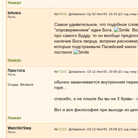
Наверх
Ishvara
№
6954
Добавлено: Ср 02 Ноя 05, 13:15 (21 год тому 
Гость
Самое удивительное, что подобное слов
"опровержением" идеи Бога.
Вои
про самого Будду, то он вообще предпоч
наличие Бога-творца, вопреки расхожем
которые подстраивали Палийский канон 
постинге
Наверх
Простота
№
7230
Добавлено: Сб 12 Ноя 05, 19:06 (21 год тому 
Гость
обычно заканчивается внутренним перек
Откуда: Westland
горя...
спасибо, а не пошли бы вы на 3 буквы - 
Вот и вся философия при выходе из цеп
Наверх
WatchUrStep
№
7231
Добавлено: Сб 12 Ноя 05, 19:09 (21 год тому 
Гость