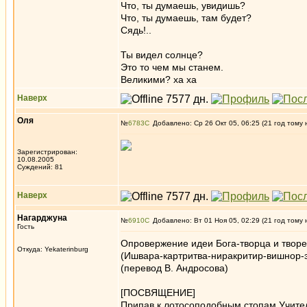
Что, ты думаешь, увидишь?
Что, ты думаешь, там будет?
Сядь!..
Ты видел солнце?
Это то чем мы станем.
Великими? ха ха
Наверх
Оля
№
6783
Добавлено: Ср 26 Окт 05, 06:25 (21 год тому 
Зарегистрирован:
10.08.2005
Суждений: 81
Наверх
Нагарджуна
№
6910
Добавлено: Вт 01 Ноя 05, 02:29 (21 год тому 
Гость
Опровержение идеи Бога-творца и твор
Откуда: Yekaterinburg
(Ишвара-картритва-ниракритир-вишнор-э
(перевод В. Андросова)
[ПОСВЯЩЕНИЕ]
Припав к лотосоподобным стопам Учите