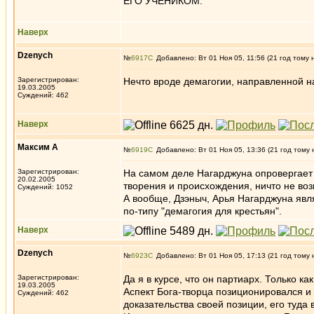
ЕГО УЧЕНИКОМ.
Наверх
Dzenych
№
6917
Добавлено: Вт 01 Ноя 05, 11:56 (21 год тому 
Зарегистрирован:
Нечто вроде демагогии, направленной н
19.03.2005
Суждений: 462
Наверх
Максим А
№
6919
Добавлено: Вт 01 Ноя 05, 13:36 (21 год тому 
Зарегистрирован:
На самом деле Нагарджуна опровергает
20.02.2005
творения и происхождения, ничто не воз
Суждений: 1052
А вообще, Дзэныч, Арья Нагарджуна явл
по-типу "демагогия для крестьян".
Наверх
Dzenych
№
6923
Добавлено: Вт 01 Ноя 05, 17:13 (21 год тому 
Зарегистрирован:
Да я в курсе, что он партиарх. Только ка
19.03.2005
Аспект Бога-творца позиционировался и
Суждений: 462
доказательства своей позиции, его туда 