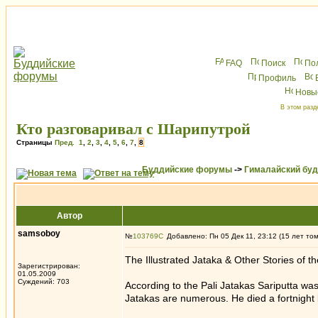
FAQ
Поиск
По
Профиль
Новы
В этом разд
Кто разговаривал с Шарипутрой
Страницы
Пред.
1
,
2
,
3
,
4
,
5
,
6
,
7
,
8
Буддийские форумы
->
Гималайский бу
Автор
samsoboy
№
103769
Добавлено: Пн 05 Дек 11, 23:12 (15 лет то
The Illustrated Jataka & Other Stories of 
Зарегистрирован:
01.05.2009
Суждений: 703
According to the Pali Jatakas Sariputta was
Jatakas are numerous. He died a fortnight