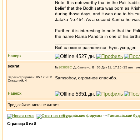
Note: It is noteworthy that in the Pali tradi
belief that the Bodhisatta was born as Kr
during those days, and it was due to his c
Jataka No.454. As a second Kanha he was 
Further, it is interesting to note that the 
the name Rama Pandita in one of his births
_________________
Всё сложное разложится. Будь усерден.
Наверх
sokrat
№
103838
Добавлено: Вт 06 Дек 11, 17:16 (15 лет том
Зарегистрирован: 05.12.2011
Samsoboy, огромное спасибо.
Суждений: 4
Наверх
Тред сейчас никто не читает.
Буддийские форумы
->
Гималайский бу
Страница
8
из
8