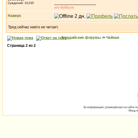
_________________
Суждений: 31235
нео-буддист
Наверх
Тред сейчас никто не читает.
Буддийские форумы
->
Чайная
Страница
2
из
2
За информацию, размещённую на сайте пол
Мощь пх