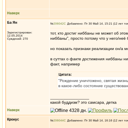
Наверх
Ба Ян
№
206042
Добавлено: Пт 30 Май 14, 15:21 (12 лет то
Зарегистрирован:
тот, кто достиг ниббаны не может об этом
12.05.2014
ниббаны", просто потому что у него/неё 
Суждений: 270
но показать признаки реализации он/а м
в суттах о факте достижения ниббаны ник
факт, например
Цитата:
"Рождение уничтожено, святая жизнь
в какое-либо состояние существова
_________________
какой буддизм? это самсара, детка
Наверх
Кронус
№
206044
Добавлено: Пт 30 Май 14, 16:16 (12 лет то