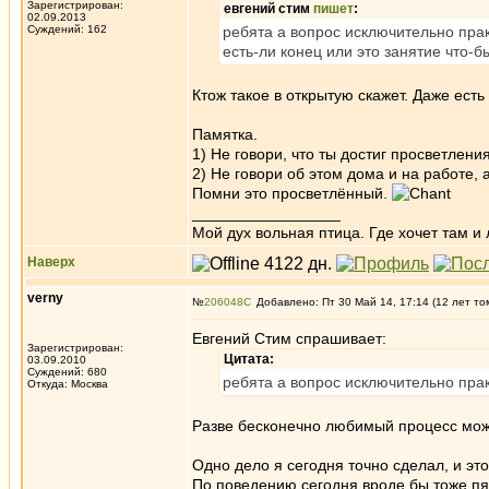
Зарегистрирован:
евгений стим
пишет
:
02.09.2013
Суждений: 162
ребята а вопрос исключительно практ
есть-ли конец или это занятие что-б
Ктож такое в открытую скажет. Даже ест
Памятка.
1) Не говори, что ты достиг просветлен
2) Не говори об этом дома и на работе, а
Помни это просветлённый.
_________________
Мой дух вольная птица. Где хочет там и 
Наверх
verny
№
206048
Добавлено: Пт 30 Май 14, 17:14 (12 лет то
Евгений Стим спрашивает:
Зарегистрирован:
Цитата:
03.09.2010
Суждений: 680
ребята а вопрос исключительно практ
Откуда: Москва
Разве бесконечно любимый процесс мож
Одно дело я сегодня точно сделал, и этот
По поведению сегодня вроде бы тоже пя