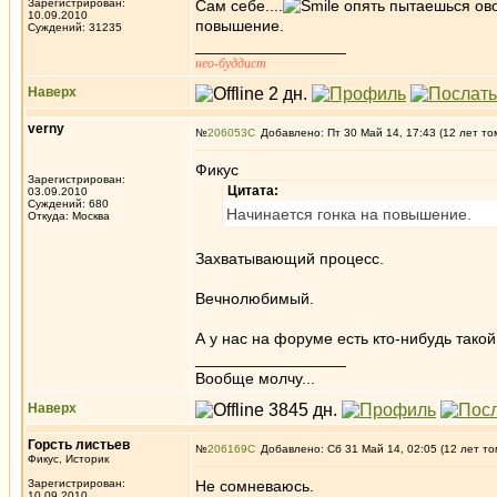
Зарегистрирован:
Сам себе....
опять пытаешься ово
10.09.2010
повышение.
Суждений: 31235
_________________
нео-буддист
Наверх
verny
№
206053
Добавлено: Пт 30 Май 14, 17:43 (12 лет то
Фикус
Зарегистрирован:
Цитата:
03.09.2010
Суждений: 680
Начинается гонка на повышение.
Откуда: Москва
Захватывающий процесс.
Вечнолюбимый.
А у нас на форуме есть кто-нибудь такой
_________________
Вообще молчу...
Наверх
Горсть листьев
№
206169
Добавлено: Сб 31 Май 14, 02:05 (12 лет то
Фикус, Историк
Зарегистрирован:
Не сомневаюсь.
10.09.2010