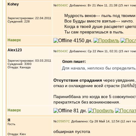
Kohey
№
95040
Добавлено: Вт 21 Июн 11, 21:38 (15 лет том
Мудрость веков--- пыль под твоими 
Зарегистрирован: 22.04.2011
Все Будды вместе взятые--- ничто.
Суждений: 228
Когда в твоей душе расцветет цвето
Ты сам превратишься в пыль.
Наверх
Alex123
№
95043
Добавлено: Ср 22 Июн 11, 02:31 (15 лет том
Зарегистрирован: 03.03.2011
Gnom пишет:
Суждений: 3393
Откуда: Канада
Для начала, неплохо бы определить,
Отсутствие страдания
через увядание,
taṅhā
отказ и охлаждение всей страсти (
Париниббана это когда все 5 совокупнос
прекратяться без возникновения.
Наверх
Я
№
205857
Добавлено: Ср 28 Май 14, 12:54 (12 лет то
Гость
обширная пустота
Откуда: Kiev