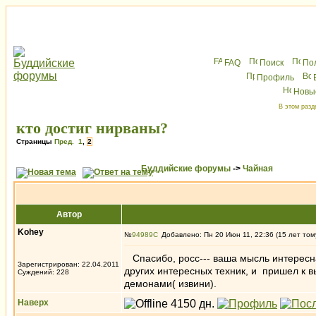
FAQ
Поиск
По
Профиль
Новы
В этом разд
кто достиг нирваны?
Страницы
Пред.
1
,
2
Буддийские форумы
->
Чайная
Автор
Kohey
№
94989
Добавлено: Пн 20 Июн 11, 22:36 (15 лет том
Спасибо, росс--- ваша мысль интересна
Зарегистрирован: 22.04.2011
других интересных техник, и пришел к в
Суждений: 228
демонами( извини).
Наверх