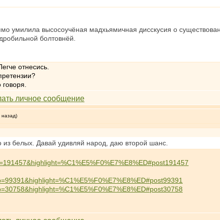
прямо умилила высосоучёная мадхьямичная дисскусия о существован
одробильной болтовнёй.
Легче отнесись.
 претензии?
 говоря.
 назад)
 из белых. Давай удивляй народ, даю второй шанс.
php?p=191457&highlight=%C1%E5%F0%E7%E8%ED#post191457
php?p=99391&highlight=%C1%E5%F0%E7%E8%ED#post99391
php?p=30758&highlight=%C1%E5%F0%E7%E8%ED#post30758