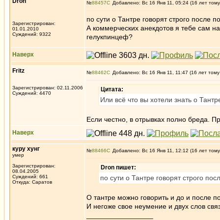
Dron
№
88457
Добавлено: Вс 16 Янв 11, 05:24 (16 лет тому
по сути о Тантре говорят строго после 
Зарегистрирован:
А коммерческих анекдотов я тебе сам наг
01.01.2010
Суждений: 9322
гелукпинцеф?
Наверх
Fritz
№
88462
Добавлено: Вс 16 Янв 11, 11:47 (16 лет тому
Зарегистрирован: 02.11.2006
Цитата:
Суждений: 4470
Или всё что вы хотели знать о Тантр
Если честно, в отрывках полно бреда. П
Наверх
куру хунг
№
88466
Добавлено: Вс 16 Янв 11, 12:12 (16 лет тому
умер
Зарегистрирован:
Dron пишет:
08.04.2005
Суждений: 661
по сути о Тантре говорят строго по
Откуда: Саратов
О тантре можно говорить и до и после по
И негоже свое неумение и двух слов св
_________________