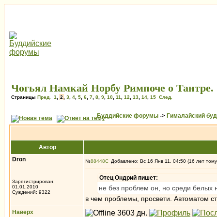
Чогьял Намкай Норбу Римпоче о Тантре.
Страницы
Пред.
1
,
2
,
3
,
4
,
5
,
6
,
7
,
8
,
9
,
10
,
11
,
12
,
13
,
14
,
15
След.
Буддийские форумы
->
Гималайский бу
Автор
Dron
№
88448
Добавлено: Вс 16 Янв 11, 04:50 (16 лет тому
Отец Ондрий пишет:
Зарегистрирован:
01.01.2010
не без проблем он, но среди белых 
Суждений: 9322
в чем проблемы, просвети. Автоматом с
Наверх