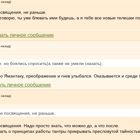
 назад)
посвящения, не раньше.
оворю, ты уже блевать ими будешь, а я тебе все новые телешки под
 назад)
е, но боялись спросить(а также не умели сказать).
ро Ямантаку, преображение и гнев улыбался. Оказывается и среди т
 назад)
сле посвящения, не раньше.
священия. Надо просто знать, что можно до, а что после.
язать о принципах работы тантры прикрывать пресловутой тайность