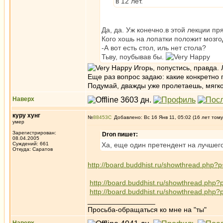
в 12 лет.
Да, да. Уж конечно.в этой лекции 
Кого хошь на лопатки положит мозг
-А вот есть стол, иль нет стола?
Тьву, поубывав бы.
Игорь, попустись, правда. 
Еще раз вопрос задаю: какие конкретно
Подумай, дважды уже пролетаешь, мягко
Наверх
куру хунг
№
88453
Добавлено: Вс 16 Янв 11, 05:02 (16 лет тому
умер
Зарегистрирован:
Dron пишет:
08.04.2005
Суждений: 661
Ха, еще один претендент на лучшего
Откуда: Саратов
http://board.buddhist.ru/showthread.
http://board.buddhist.ru/showthread.
http://board.buddhist.ru/showthread.
_________________
Просьба-обращаться ко мне на "ты"