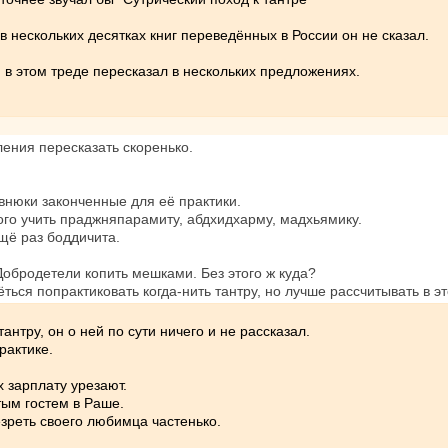
в нескольких десятках книг переведённых в России он не сказал.
 я в этом треде пересказал в нескольких предложениях.
ения пересказать скоренько.
внюки законченные для её практики.
ого учить праджняпарамиту, абдхидхарму, мадхьямику.
щё раз боддичита.
 Добродетели копить мешками. Без этого ж куда?
ться попрактиковать когда-нить тантру, но лучше рассчитывать в 
антру, он о ней по сути ничего и не рассказал.
рактике.
х зарплату урезают.
ым гостем в Раше.
зреть своего любимца частенько.