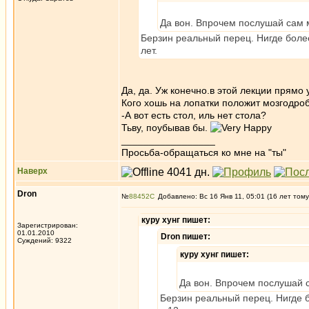
Да вон. Впрочем послушай сам мог
Берзин реальный перец. Нигде более
лет.
Да, да. Уж конечно.в этой лекции прям
Кого хошь на лопатки положит мозгодро
-А вот есть стол, иль нет стола?
Тьву, поубывав бы.
_________________
Просьба-обращаться ко мне на "ты"
Наверх
Dron
№
88452
Добавлено: Вс 16 Янв 11, 05:01 (16 лет тому
куру хунг пишет:
Зарегистрирован:
01.01.2010
Dron пишет:
Суждений: 9322
куру хунг пишет:
Да вон. Впрочем послушай сам
Берзин реальный перец. Нигде б