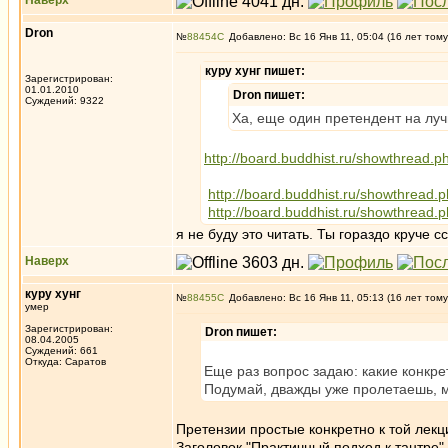
Наверх
Dron
№
88454
Добавлено: Вс 16 Янв 11, 05:04 (16 лет тому
куру хунг пишет:
Зарегистрирован:
01.01.2010
Dron пишет:
Суждений: 9322
Ха, еще один претендент на луч
http://board.buddhist.ru/showthr
http://board.buddhist.ru/showthr
http://board.buddhist.ru/showthr
я не буду это читать. Ты гораздо круче с
Наверх
куру хунг
№
88455
Добавлено: Вс 16 Янв 11, 05:13 (16 лет тому
умер
Зарегистрирован:
Dron пишет:
08.04.2005
Суждений: 661
Откуда: Саратов
Еще раз вопрос задаю: какие конкре
Подумай, дважды уже пролетаешь, м
Претензии простые конкретно к той лекц
Заголовок "Практичный подход к тантре" 