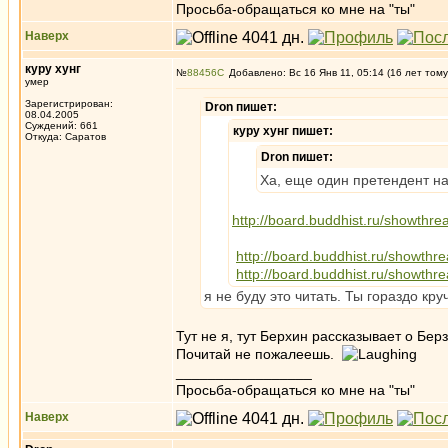
Просьба-обращаться ко мне на "ты"
Наверх
куру хунг
№
88456
Добавлено: Вс 16 Янв 11, 05:14 (16 лет тому
умер
Зарегистрирован:
Dron пишет:
08.04.2005
Суждений: 661
куру хунг пишет:
Откуда: Саратов
Dron пишет:
Ха, еще один претендент на
http://board.buddhist.ru/sho
http://board.buddhist.ru/sho
http://board.buddhist.ru/sho
я не буду это читать. Ты гораздо кру
Тут не я, тут Берхин рассказывает о Бер
Почитай не пожалеешь.
_________________
Просьба-обращаться ко мне на "ты"
Наверх