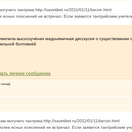
учего тантрика:http://savetibet.ru/2011/01/11/berzin.html
 ясных пояснений не встречал. Если заявится тантрийским учителе
о умилила высосоучёная мадхьямичная дисскусия о существовании с
бильной болтовнёй.
 назад)
 могучего тантрика:http://savetibet.ru/2011/01/11/berzin.html
олее ясных пояснений не встречал. Если заявится тантрийским учи