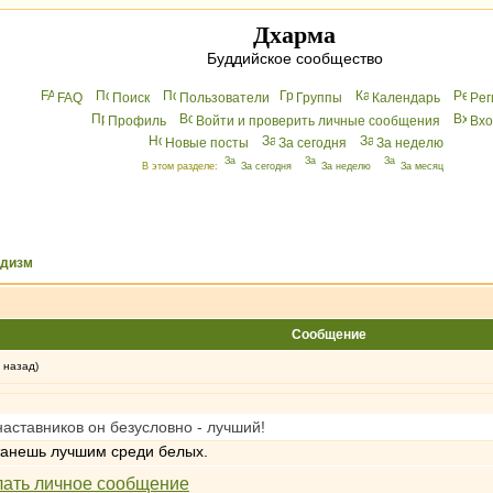
Дхарма
Буддийское сообщество
FAQ
Поиск
Пользователи
Группы
Календарь
Peг
Профиль
Войти и проверить личные сообщения
Вхo
Новые посты
За сегодня
За неделю
В этом разделе:
За сегодня
За неделю
За месяц
ддизм
Сообщение
 назад)
наставников он безусловно - лучший!
танешь лучшим среди белых.