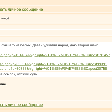
 назад)
 лучшего из белых. Давай удивляй народ, даю второй шанс.
wthread.php?p=191457&highlight=%C1%E5%F0%E7%E8%ED#post191457
wthread.php?p=99391&highlight=%C1%E5%F0%E7%E8%ED#post99391
wthread.php?p=30758&highlight=%C1%E5%F0%E7%E8%ED#post30758
че ссылок, отожми суть.
зине.