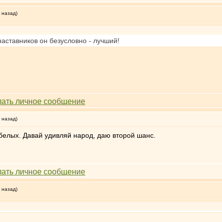
 назад)
наставников он безусловно - лучший!
 назад)
белых. Давай удивляй народ, даю второй шанс.
 назад)