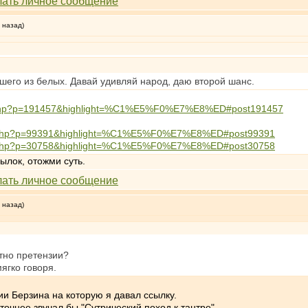
 назад)
шего из белых. Давай удивляй народ, даю второй шанс.
ead.php?p=191457&highlight=%C1%E5%F0%E7%E8%ED#post191457
ead.php?p=99391&highlight=%C1%E5%F0%E7%E8%ED#post99391
ead.php?p=30758&highlight=%C1%E5%F0%E7%E8%ED#post30758
сылок, отожми суть.
 назад)
тно претензии?
ягко говоря.
ии Берзина на которую я давал ссылку.
точнее звучал бы "Сутрический поход к тантре"