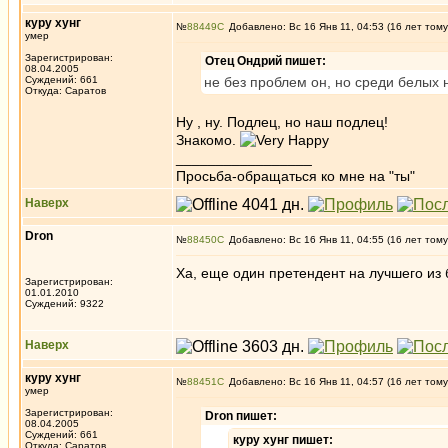
куру хунг
№
88449
Добавлено: Вс 16 Янв 11, 04:53 (16 лет тому
умер
Зарегистрирован:
Отец Ондрий пишет:
08.04.2005
Суждений: 661
не без проблем он, но среди белых 
Откуда: Саратов
Ну , ну. Подлец, но наш подлец!
Знакомо.
_________________
Просьба-обращаться ко мне на "ты"
Наверх
Dron
№
88450
Добавлено: Вс 16 Янв 11, 04:55 (16 лет тому
Ха, еще один претендент на лучшего из 
Зарегистрирован:
01.01.2010
Суждений: 9322
Наверх
куру хунг
№
88451
Добавлено: Вс 16 Янв 11, 04:57 (16 лет тому
умер
Зарегистрирован:
Dron пишет:
08.04.2005
Суждений: 661
куру хунг пишет:
Откуда: Саратов