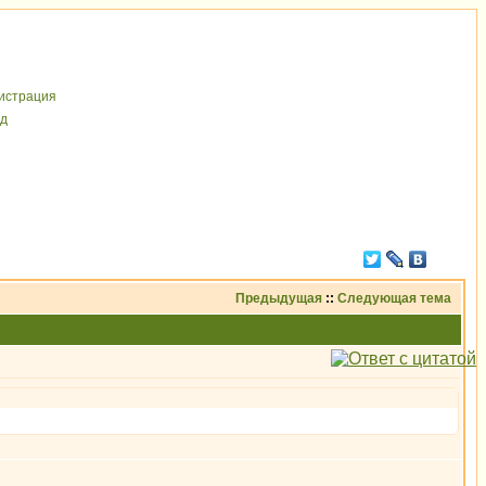
иcтрaция
д
Предыдущая
::
Следующая тема