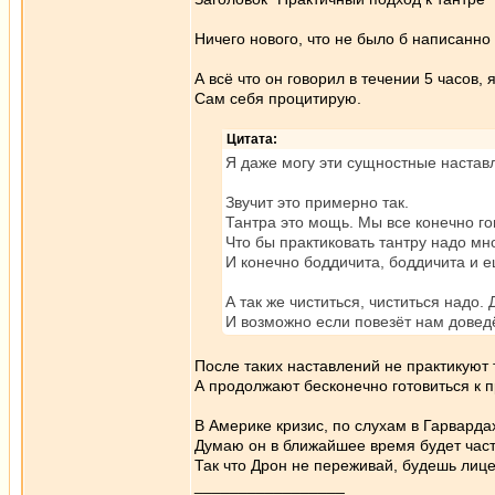
Ничего нового, что не было б написанно 
А всё что он говорил в течении 5 часов,
Сам себя процитирую.
Цитата:
Я даже могу эти сущностные наставл
Звучит это примерно так.
Тантра это мощь. Мы все конечно го
Что бы практиковать тантру надо мн
И конечно боддичита, боддичита и е
А так же чиститься, чиститься надо.
И возможно если повезёт нам доведё
После таких наставлений не практикуют т
А продолжают бесконечно готовиться к п
В Америке кризис, по слухам в Гарварда
Думаю он в ближайшее время будет част
Так что Дрон не переживай, будешь лице
_________________