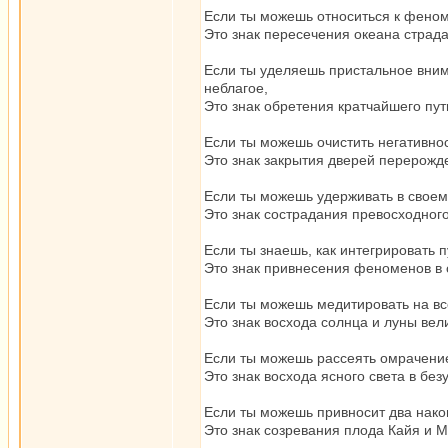
Если ты можешь относиться к феном
Это знак пересечения океана страд
Если ты уделяешь пристальное вним
неблагое,
Это знак обретения кратчайшего пут
Если ты можешь очистить негативнос
Это знак закрытия дверей перерожд
Если ты можешь удерживать в своем 
Это знак сострадания превосходног
Если ты знаешь, как интегрировать п
Это знак привнесения феноменов в 
Если ты можешь медитировать на все
Это знак восхода солнца и луны вел
Если ты можешь рассеять омрачени
Это знак восхода ясного света в бе
Если ты можешь привносит два нако
Это знак созревания плода Кайя и М