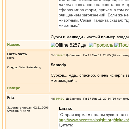
тогел
основанное на спонтанном пр
сферах мира форм, причем в том сл
очищением загрязнений. Если же не
животным. Сакья Пандита сказал: "
животных."
Сурки и медведи - частый пример впада
Наверх
Гость гость
№
88642
Добавлено: Пн 17 Янв 11, 20:05 (16 лет том
Гость
Samedy
Откуда: Saint Petersburg
Сурков... мда.. спасибо, очень исчерпыв
мотивацией...
Наверх
Fritz
№
88645
Добавлено: Пн 17 Янв 11, 20:34 (16 лет том
Зарегистрирован: 02.11.2006
Цитата:
Суждений: 4470
"Старая карма = органы чувств" так 
http://www.accesstoinsight.org/tipitak
Цитата: