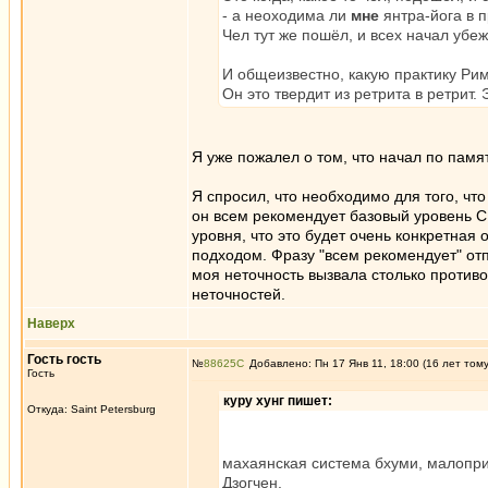
- а неоходима ли
мне
янтра-йога в п
Чел тут же пошёл, и всех начал убе
И общеизвестно, какую практику Ри
Он это твердит из ретрита в ретрит. 
Я уже пожалел о том, что начал по памя
Я спросил, что необходимо для того, что
он всем рекомендует базовый уровень СМ
уровня, что это будет очень конкретная 
подходом. Фразу "всем рекомендует" отп
моя неточность вызвала столько против
неточностей.
Наверх
Гость гость
№
88625
Добавлено: Пн 17 Янв 11, 18:00 (16 лет том
Гость
куру хунг пишет:
Откуда: Saint Petersburg
махаянская система бхуми, малопр
Дзогчен.