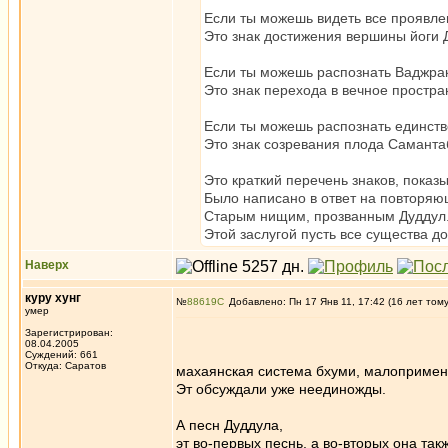
Если ты можешь видеть все проявле
Это знак достижения вершины йоги Д
Если ты можешь распознать Ваджра
Это знак перехода в вечное простра
Если ты можешь распознать единств
Это знак созревания плода Саманта
Это краткий перечень знаков, пока
Было написано в ответ на повторяю
Старым нищим, прозванным Дуддул
Этой заслугой пусть все существа до
Наверх
куру хунг
№
88619
Добавлено: Пн 17 Янв 11, 17:42 (16 лет том
умер
Зарегистрирован:
08.04.2005
Суждений: 661
Откуда: Саратов
махаянская система бхуми, малопримени
Эт обсуждали уже неединожды.
А песн Дуддула,
эт во-первых песнь, а во-вторых она та