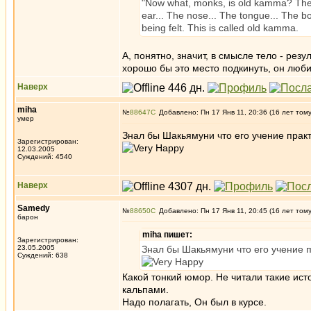
"Now what, monks, is old kamma? The e
ear... The nose... The tongue... The bo
being felt. This is called old kamma.
А, понятно, значит, в смысле тело - рез
хорошо бы это место подкинуть, он любит
Наверх
miha
№
88647
Добавлено: Пн 17 Янв 11, 20:36 (16 лет том
умер
Знал бы Шакьямуни что его учение прак
Зарегистрирован:
12.03.2005
Суждений: 4540
Наверх
Samedy
№
88650
Добавлено: Пн 17 Янв 11, 20:45 (16 лет том
барон
miha пишет:
Зарегистрирован:
23.05.2005
Знал бы Шакьямуни что его учение п
Суждений: 638
Какой тонкий юмор. Не читали такие ист
кальпами.
Надо полагать, Он был в курсе.