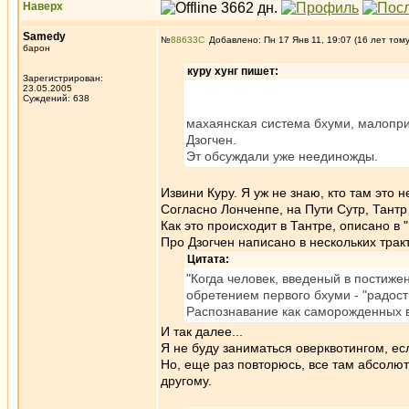
Наверх
Samedy
№
88633
Добавлено: Пн 17 Янв 11, 19:07 (16 лет том
барон
куру хунг пишет:
Зарегистрирован:
23.05.2005
Суждений: 638
махаянская система бхуми, малопр
Дзогчен.
Эт обсуждали уже неединожды.
Извини Куру. Я уж не знаю, кто там это
Согласно Лонченпе, на Пути Сутр, Тантр
Как это происходит в Тантре, описано в 
Про Дзогчен написано в нескольких трак
Цитата:
"Когда человек, введеный в постиже
обретением первого бхуми - "радост
Распознавание как саморожденных в
И так далее...
Я не буду заниматься оверквотингом, ес
Но, еще раз повторюсь, все там абсолют
другому.