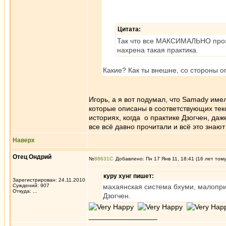
Цитата:
Так что все МАКСИМАЛЬНО прозр
нахрена такая практика.
Какие? Как ты внешне, со стороны о
Игорь, а я вот подумал, что Samady име
которые описаны в соответствующих тек
историях, когда о практике Дзогчен, даж
все всё давно прочитали и всё это знаю
Наверх
Отец Ондрий
№
88631
Добавлено: Пн 17 Янв 11, 18:41 (16 лет том
куру хунг пишет:
Зарегистрирован: 24.11.2010
Суждений: 907
махаянская система бхуми, малопр
Откуда: ...
Дзогчен.
_________________