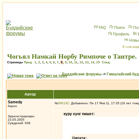
FAQ
Поиск
По
Профиль
Новы
В этом разд
Чогьял Намкай Норбу Римпоче о Тантре.
Страницы
Пред.
1
,
2
,
3
,
4
,
5
,
6
,
7
,
8
,
9
,
10
,
11
,
12
,
13
,
14
,
15
След.
Буддийские форумы
->
Гималайский бу
Автор
Samedy
№
88618
Добавлено: Пн 17 Янв 11, 17:35 (16 лет том
барон
куру хунг пишет:
Зарегистрирован:
23.05.2005
Суждений: 638
Цитата: