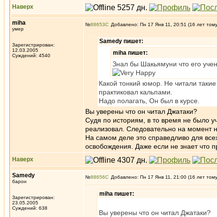
Наверх
miha
№
88653
Добавлено: Пн 17 Янв 11, 20:51 (16 лет том
умер
Samedy пишет:
Зарегистрирован:
12.03.2005
miha пишет:
Суждений: 4540
Знал бы Шакьямуни что его учен
Какой тонкий юмор. Не читали такие
практиковал кальпами.
Надо полагать, Он был в курсе.
Вы уверены что он читал Джатаки?
Судя по историям, в то время не было у
реализовал. Следовательно на момент на
На самом деле это справедливо для все
освобождения. Даже если не знает что п
Наверх
Samedy
№
88656
Добавлено: Пн 17 Янв 11, 21:00 (16 лет том
барон
miha пишет:
Зарегистрирован:
23.05.2005
Суждений: 638
Вы уверены что он читал Джатаки?