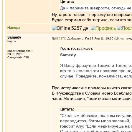
Цитата:
Да и парамита щедрости, отнюдь не з
Ну, строго говоря - первому кто попросит
Будда скормил себя тигрице, если кто з
Наверх
Samedy
№
88637
Добавлено: Пн 17 Янв 11, 19:35 (16 лет том
барон
Гость гость пишет:
Зарегистрирован:
23.05.2005
Samedy
Суждений: 638
Я Вашу фразу про Трекчо и Тогел, р
кто то выполнял эти практики при н
случае. Поведайте, пожалуйста, есл
Про исторические примеры ничего сказа
В "Руководстве к Словам моего Всеблаго
часть Мотивация, "позитивная мотивация
Цитата:
"Сходным образом, если вы визуали
переродитесь богом мира желаний, 
говорит Апу: "Если медитируешь на 
Опять же, с такой мотивацией, вы 