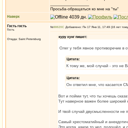
_________________
Просьба-обращаться ко мне на "ты"
Наверх
Гость гость
№
88620
Добавлено: Пн 17 Янв 11, 17:49 (16 лет том
Гость
куру хунг пишет:
Откуда: Saint Petersburg
Олег у тебя явное противоречие в от
Цитата:
К тому же, мой случай - это не 
Цитата:
Он ответил мне, что касается С
Вот и пойми тут, что ты хочешь сказ
Тут наверное важен более широкий ко
И твой случай двусмысленности не 
Самый хрестоматийный и анекдотич
Это когда, какое то чел, подошёл, и