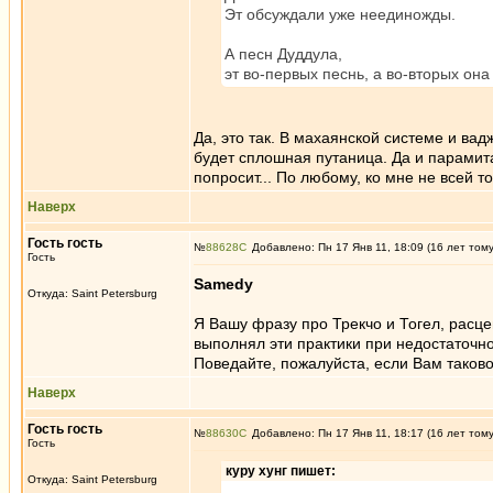
Эт обсуждали уже неединожды.
А песн Дуддула,
эт во-первых песнь, а во-вторых он
Да, это так. В махаянской системе и ва
будет сплошная путаница. Да и парамита
попросит... По любому, ко мне не всей то
Наверх
Гость гость
№
88628
Добавлено: Пн 17 Янв 11, 18:09 (16 лет том
Гость
Samedy
Откуда: Saint Petersburg
Я Вашу фразу про Трекчо и Тогел, расцен
выполнял эти практики при недостаточн
Поведайте, пожалуйста, если Вам таково
Наверх
Гость гость
№
88630
Добавлено: Пн 17 Янв 11, 18:17 (16 лет том
Гость
куру хунг пишет:
Откуда: Saint Petersburg