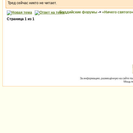
Тред сейчас никто не читает.
Буддийские форумы
->
«Ничего святого
Страница
1
из
1
За информацию, размещённую на сайте пол
Мощь пх