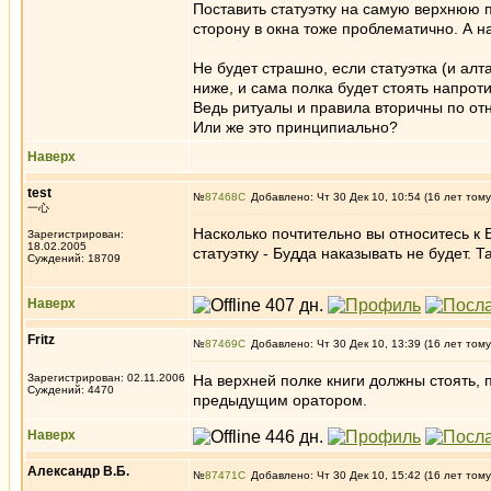
Поставить статуэтку на самую верхнюю п
сторону в окна тоже проблематично. А н
Не будет страшно, если статуэтка (и алт
ниже, и сама полка будет стоять напрот
Ведь ритуалы и правила вторичны по от
Или же это принципиально?
Наверх
test
№
87468
Добавлено: Чт 30 Дек 10, 10:54 (16 лет тому
一心
Насколько почтительно вы относитесь к 
Зарегистрирован:
18.02.2005
статуэтку - Будда наказывать не будет. 
Суждений: 18709
Наверх
Fritz
№
87469
Добавлено: Чт 30 Дек 10, 13:39 (16 лет тому
Зарегистрирован: 02.11.2006
На верхней полке книги должны стоять, п
Суждений: 4470
предыдущим оратором.
Наверх
Александр В.Б.
№
87471
Добавлено: Чт 30 Дек 10, 15:42 (16 лет тому