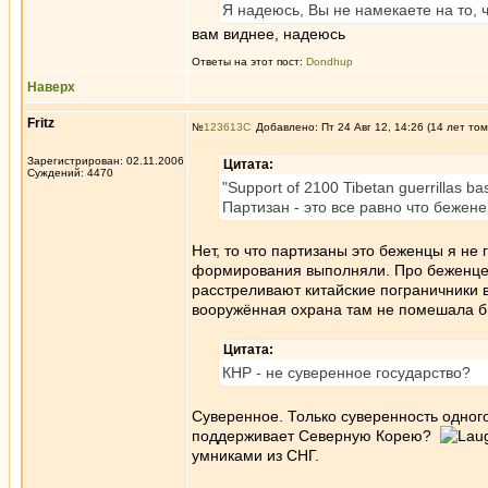
Я надеюсь, Вы не намекаете на то, 
вам виднее, надеюсь
Ответы на этот пост:
Dondhup
Наверх
Fritz
№
123613
Добавлено: Пт 24 Авг 12, 14:26 (14 лет том
Зарегистрирован: 02.11.2006
Цитата:
Суждений: 4470
"Support of 2100 Tibetan guerrillas 
Партизан - это все равно что бежен
Нет, то что партизаны это беженцы я не г
формирования выполняли. Про беженцев э
расстреливают китайские пограничники 
вооружённая охрана там не помешала б
Цитата:
КНР - не суверенное государство?
Суверенное. Только суверенность одного
поддерживает Северную Корею?
умниками из СНГ.