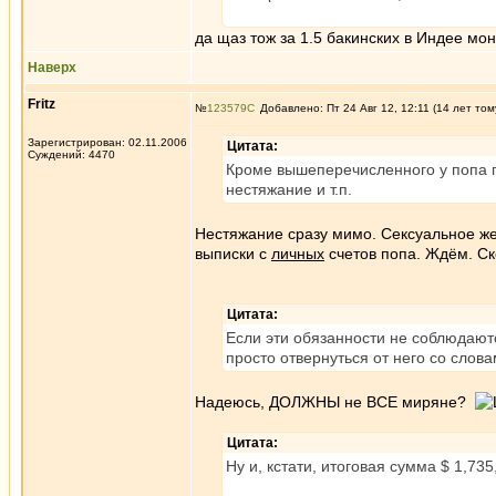
да щаз тож за 1.5 бакинских в Индее мо
Наверх
Fritz
№
123579
Добавлено: Пт 24 Авг 12, 12:11 (14 лет том
Зарегистрирован: 02.11.2006
Цитата:
Суждений: 4470
Кроме вышеперечисленного у попа п
нестяжание и т.п.
Нестяжание сразу мимо. Сексуальное же
выписки с
личных
счетов попа. Ждём. Ск
Цитата:
Если эти обязанности не соблюдают
просто отвернуться от него со слова
Надеюсь, ДОЛЖНЫ не ВСЕ миряне?
Цитата:
Ну и, кстати, итоговая сумма $ 1,73