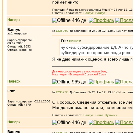
поймёт никто.
Последний раз редактировалось: Fritz (Пт 24 Авг 12, 13
Ответы на этот пост:
Вантус
,
Вантус
Наверх
Вантус
№
123596
Добавлено: Пт 24 Авг 12, 13:40 (14 лет том
заблокирован
Зарегистрирован:
Fritz
пишет
:
09.09.2008
Суждений: 7953
ну окей, субсидирование ДЛ. А что т
Откуда: Воронеж
субсидируют не простые люди ряд
Я не даю никаких оценок, я всего лишь 
_________________
Два класса столкнулись в последнем бою;
Наш лозунг - Всемирный Советский Союз!
Наверх
Fritz
№
123597
Добавлено: Пт 24 Авг 12, 13:43 (14 лет том
Зарегистрирован: 02.11.2006
Оч. хорошо. Сведения открытые, всё лег
Суждений: 4470
Мандельштама не читали, но мнение им
Ответы на этот пост:
Вантус
,
Липка
,
Кузьмич
Наверх
Вантус
№
123598
Добавлено: Пт 24 Авг 12, 13:45 (14 лет том