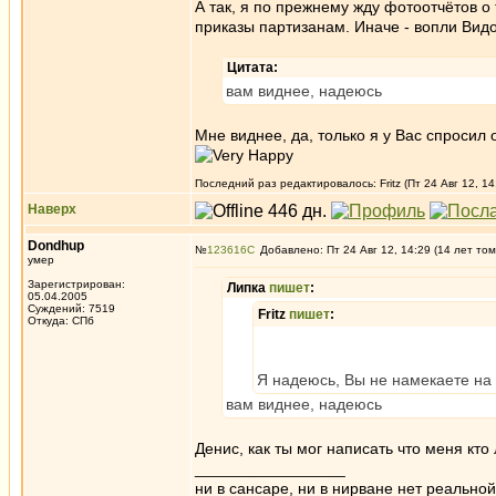
А так, я по прежнему жду фотоотчётов о 
приказы партизанам. Иначе - вопли Вид
Цитата:
вам виднее, надеюсь
Мне виднее, да, только я у Вас спросил
Последний раз редактировалось: Fritz (Пт 24 Авг 12, 14
Наверх
Dondhup
№
123616
Добавлено: Пт 24 Авг 12, 14:29 (14 лет том
умер
Зарегистрирован:
Липка
пишет
:
05.04.2005
Суждений: 7519
Fritz
пишет
:
Откуда: СПб
Я надеюсь, Вы не намекаете на 
вам виднее, надеюсь
Денис, как ты мог написать что меня кт
_________________
ни в сансаре, ни в нирване нет реально