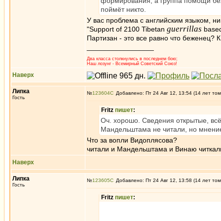
формирования, а группа помощи беж
поймёт никто.
У вас проблема с английским языком, н
guerrillas
"Support of 2100 Tibetan
based
Партизан - это все равно что беженец? 
_________________
Два класса столкнулись в последнем бою;
Наш лозунг - Всемирный Советский Союз!
Наверх
Липка
№
123604
Добавлено: Пт 24 Авг 12, 13:54 (14 лет том
Гость
Fritz
пишет
:
Оч. хорошо. Сведения открытые, всё
Мандельштама не читали, но мнени
Что за вопли Видоплясова?
читали и Мандельштама и Винаю читкал
Наверх
Липка
№
123605
Добавлено: Пт 24 Авг 12, 13:58 (14 лет том
Гость
Fritz
пишет
: