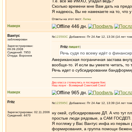
Т.е. всё же ИМХО, угадал ведь?
Сколько времени мне Вам дать на предо
Я надеюсь, Вы не намекаете на то, что 
Ответы на этот пост:
Липка
Наверх
Вантус
№
123593
Добавлено: Пт 24 Авг 12, 13:34 (14 лет том
заблокирован
Зарегистрирован:
Fritz
пишет
:
09.09.2008
Суждений: 7953
Речь судя по всему идёт о финанс
Откуда: Воронеж
Американская пограничная застава внут
вообще-то. И если вы умеете читать, то
Речь идет о субсидировании бандформир
_________________
Два класса столкнулись в последнем бою;
Наш лозунг - Всемирный Советский Союз!
Наверх
Fritz
№
123595
Добавлено: Пт 24 Авг 12, 13:39 (14 лет том
Зарегистрирован: 02.11.2006
ну окей, субсидирование ДЛ. А что тут п
Суждений: 4470
простые люди рядовые, а САМ ГОСДЕП
Я погляжу у Вас Вантус инфа из первых 
формирования, а группа помощи беженца