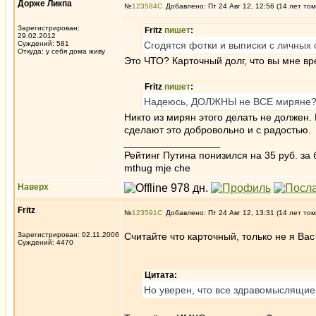
Дорже Ликпа
№
123584
Добавлено: Пт 24 Авг 12, 12:56 (14 лет том
Зарегистрирован:
Fritz
пишет
:
29.02.2012
Суждений: 581
Сгодятся фотки и выписки с личных 
Откуда: у себя дома живу
Это ЧТО? Карточный долг, что вы мне в
Fritz
пишет
:
Надеюсь, ДОЛЖНЫ не ВСЕ мирян
Никто из мирян этого делать не должен
сделают это добровольно и с радостью.
_________________
Рейтинг Путина понизился на 35 руб. за 
mthug mje che
Наверх
Fritz
№
123591
Добавлено: Пт 24 Авг 12, 13:31 (14 лет том
Зарегистрирован: 02.11.2006
Считайте что карточный, только не я Вас 
Суждений: 4470
Цитата:
Но уверен, что все здравомыслящи