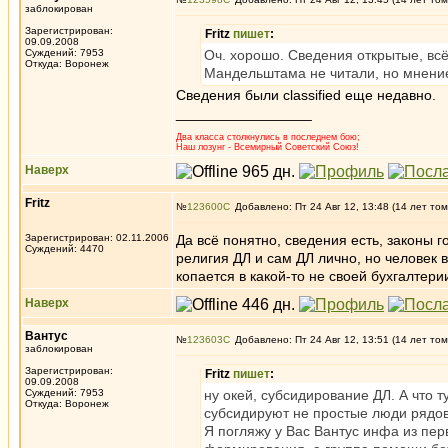
заблокирован
Зарегистрирован:
Fritz
пишет
:
09.09.2008
Суждений: 7953
Оч. хорошо. Сведения открытые, всё
Откуда: Воронеж
Мандельштама не читали, но мнени
Сведения были classified еще недавно.
_________________
Два класса столкнулись в последнем бою;
Наш лозунг - Всемирный Советский Союз!
Наверх
Fritz
№
123600
Добавлено: Пт 24 Авг 12, 13:48 (14 лет том
Зарегистрирован: 02.11.2006
Да всё понятно, сведения есть, законы 
Суждений: 4470
религия ДЛ и сам ДЛ лично, но человек 
копается в какой-то не своей бухгалтери
Наверх
Вантус
№
123603
Добавлено: Пт 24 Авг 12, 13:51 (14 лет том
заблокирован
Зарегистрирован:
Fritz
пишет
:
09.09.2008
Суждений: 7953
ну окей, субсидирование ДЛ. А что т
Откуда: Воронеж
субсидируют не простые люди ряд
Я погляжу у Вас Вантус инфа из пер