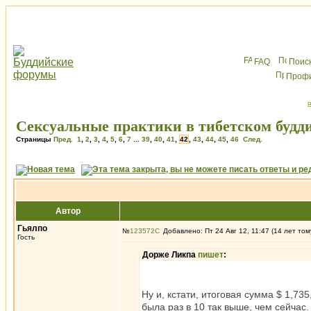
FAQ
Поис
Проф
В
Сексуальные практики в тибетском будди
Страницы
Пред.
1
,
2
,
3
,
4
,
5
,
6
,
7
...
39
,
40
,
41
,
42
,
43
,
44
,
45
,
46
След.
Автор
Гьялпо
№
123572
Добавлено: Пт 24 Авг 12, 11:47 (14 лет том
Гость
Дорже Ликпа
пишет
:
Ну и, кстати, итоговая сумма $ 1,73
была раз в 10 так выше, чем сейчас.