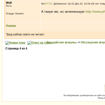
Wolf
№
84772
Добавлено: Ср 01 Дек 10, 14:18 (16 лет том
Гость
А такую же, но зелененькую
http://www.
Откуда: Saratov
Наверх
Тред сейчас никто не читает.
Буддийские форумы
->
Обсуждение фор
Страница
4
из
4
За информацию, размещённую на сайте пол
Мощь пх