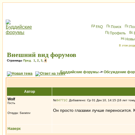
FAQ
Поиск
По
Профиль
Новы
В этом разд
Внешний вид форумов
Страницы
Пред.
1
,
2
,
3
,
4
Буддийские форумы
->
Обсуждение фор
Автор
Wolf
№
84771
Добавлено: Ср 01 Дек 10, 14:15 (16 лет том
Гость
Он просто глазами лучше переносится. 
Откуда: Saratov
Наверх