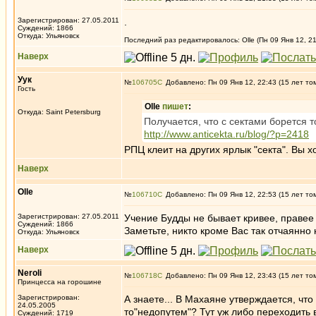
Зарегистрирован: 27.05.2011
.
Суждений: 1866
Откуда: Ульяновск
Последний раз редактировалось: Olle (Пн 09 Янв 12, 21
Наверх
Уук
№
106705
Добавлено: Пн 09 Янв 12, 22:43 (15 лет то
Гость
Olle
пишет
:
Откуда: Saint Petersburg
Получается, что с сектами борется т
http://www.anticekta.ru/blog/?p=2418
РПЦ клеит на других ярлык "секта". Вы 
Наверх
Olle
№
106710
Добавлено: Пн 09 Янв 12, 22:53 (15 лет то
Зарегистрирован: 27.05.2011
Учение Будды не бывает кривее, правее и
Суждений: 1866
Заметьте, никто кроме Вас так отчаянно 
Откуда: Ульяновск
Наверх
Neroli
№
106718
Добавлено: Пн 09 Янв 12, 23:43 (15 лет то
Принцесса на горошине
Зарегистрирован:
А знаете... В Махаяне утверждается, чт
24.05.2005
то"недопутем"? Тут уж либо переходить 
Суждений: 1719