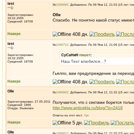
test
№
106669
Добавлено: Пн 09 Янв 12, 21:03 (15 лет то
一心
Olle
Зарегистрирован:
18.02.2005
Спасибо. Не понятно какой статус имеют
Суждений: 18709
Наверх
test
№
106671
Добавлено: Пн 09 Янв 12, 21:06 (15 лет то
一心
СуСаНиН
пишет
:
Зарегистрирован:
18.02.2005
Наш Теsт влюбился...?
Суждений: 18709
Гьялпо, вам предупреждение за переход
Наверх
Olle
№
106680
Добавлено: Пн 09 Янв 12, 21:32 (15 лет то
Зарегистрирован: 27.05.2011
Получается, что с сектами борется тольк
Суждений: 1866
http://www.anticekta.ru/blog/?p=2418
Откуда: Ульяновск
Ответы на этот пост:
Уук
Наверх
Olle
№
106681
Добавлено: Пн 09 Янв 12, 21:33 (15 лет то