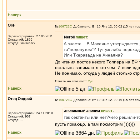
Наверх
Olle
№
106722
Добавлено: Вт 10 Янв 12, 00:02 (15 лет то
Зарегистрирован: 27.05.2011
Neroli
пишет
:
Суждений: 1866
Откуда: Ульяновск
А знаете... В Махаяне утверждается
то"недопутем"? Тут уж либо переход
Или Тхеравада не Хинаяна?
До чтения постов некого Топпера на БФ т
остальны занимаютя кто чем. И если вдруг
Не понимаю, откуда у людей столько ст
Ответы на этот пост:
Уук
Наверх
Отец Ондрий
№
106728
Добавлено: Вт 10 Янв 12, 00:19 (15 лет то
анонимный аноним
пишет
:
Зарегистрирован: 24.11.2010
Суждений: 907
так сектанты или нет?чего решили-т
Откуда: ...
пусть покаюцо, а там посмотрим )))))))
Наверх