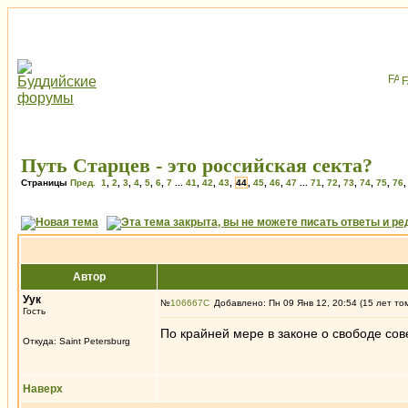
Путь Старцев - это российская секта?
Страницы
Пред.
1
,
2
,
3
,
4
,
5
,
6
,
7
...
41
,
42
,
43
,
44
,
45
,
46
,
47
...
71
,
72
,
73
,
74
,
75
,
76
Автор
Уук
№
106667
Добавлено: Пн 09 Янв 12, 20:54 (15 лет то
Гость
По крайней мере в законе о свободе со
Откуда: Saint Petersburg
Наверх