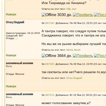
Или Тхеравада не Хинаяна?
Ответы на этот пост:
Olle
,
test
Наверх
Отец Ондрий
№
106719
Добавлено: Пн 09 Янв 12, 23:51 (15 лет то
А тантра говорит, что следуя путем толь
Зарегистрирован: 24.11.2010
Сахаджаяна говорит, что и тантра не ага.
Суждений: 907
Откуда: ...
Но мы же не рынке выбираем лучший това
Ответы на этот пост:
Neroli
,
Neroli
Наверх
анонимный аноним
№
106720
Добавлено: Пн 09 Янв 12, 23:55 (15 лет то
Гость
так сектанты или нет?чего решили-то,му
Откуда: Moscow
Ответы на этот пост:
Отец Ондрий
Наверх
анонимный аноним
№
106721
Добавлено: Вт 10 Янв 12, 00:01 (15 лет то
Гость
может голосование замутим,а?
Откуда: Moscow