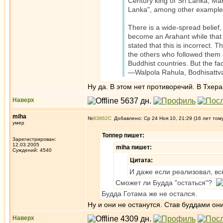
Century king of Sri Lanka, Ma
Lanka", among other examples
There is a wide-spread belief, 
become an Arahant while that o
stated that this is incorrect.
the others who followed them a
Buddhist countries. But the f
—Walpola Rahula, Bodhisattva
Ну да. В этом нет противоречий. В Тхер
Наверх
miha
№
83862
Добавлено: Ср 24 Ноя 10, 21:29 (16 лет том
умер
Топпер пишет:
Зарегистрирован:
12.03.2005
miha пишет:
Суждений: 4540
Цитата:
И даже если реализовал, вс
Сможет ли Будда "остаться"?
Будда Готама же не остался.
Ну и они не останутся. Став буддами они
Наверх