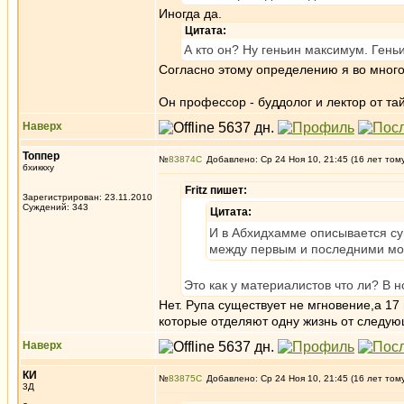
Иногда да.
Цитата:
А кто он? Ну геньин максимум. Геньи
Согласно этому определению я во много
Он профессор - буддолог и лектор от та
Наверх
Топпер
№
83874
Добавлено: Ср 24 Ноя 10, 21:45 (16 лет том
бхиккху
Fritz пишет:
Зарегистрирован: 23.11.2010
Суждений: 343
Цитата:
И в Абхидхамме описывается су
между первым и последними мо
Это как у материалистов что ли? В 
Нет. Рупа существует не мгновение,а 17
которые отделяют одну жизнь от следующ
Наверх
КИ
№
83875
Добавлено: Ср 24 Ноя 10, 21:45 (16 лет том
3Д