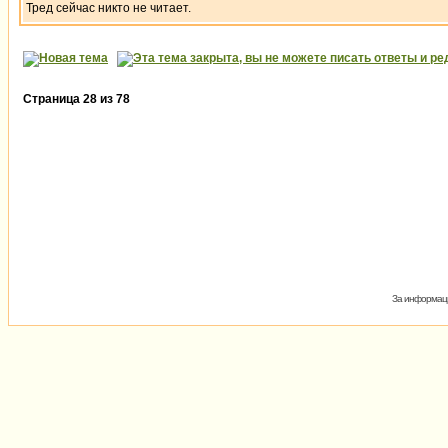
Тред сейчас никто не читает.
Страница
28
из
78
За информаци