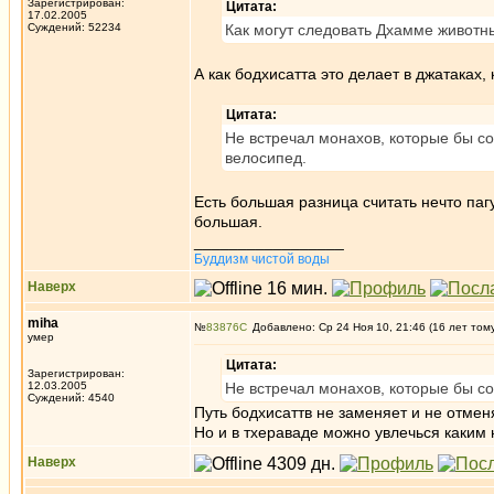
Зарегистрирован:
Цитата:
17.02.2005
Суждений: 52234
Как могут следовать Дхамме животн
А как бодхисатта это делает в джатаках
Цитата:
Не встречал монахов, которые бы сов
велосипед.
Есть большая разница считать нечто па
большая.
_________________
Буддизм чистой воды
Наверх
miha
№
83876
Добавлено: Ср 24 Ноя 10, 21:46 (16 лет том
умер
Цитата:
Зарегистрирован:
12.03.2005
Не встречал монахов, которые бы со
Суждений: 4540
Путь бодхисаттв не заменяет и не отмен
Но и в тхераваде можно увлечься каким 
Наверх