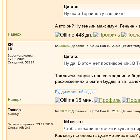
Цитата:
Ну если Торчинов у вас никто
А кто он? Ну геньин максимум. Геньин - 
Наверх
КИ
№
83869
Добавлено: Ср 24 Ноя 10, 21:35 (16 лет том
3Д
Зарегистрирован:
Цитата:
17.02.2005
Суждений: 52234
Ну да. В этом нет противоречий. В 
Так зачем спорить про сострадние и бод
расхождениях о бытии Будды и т.п. Зач
_________________
Буддизм чистой воды
Наверх
Топпер
№
83871
Добавлено: Ср 24 Ноя 10, 21:40 (16 лет том
бхиккху
КИ пишет:
Зарегистрирован: 23.11.2010
Суждений: 343
Чтобы нюхали цветочки и кушали пи
Как могут следовать Дхамме животные? Д