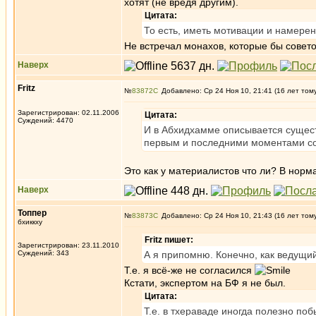
хотят (не вредя другим).
Цитата:
То есть, иметь мотивации и намерен
Не встречал монахов, которые бы совето
Наверх
Fritz
№
83872
Добавлено: Ср 24 Ноя 10, 21:41 (16 лет том
Зарегистрирован: 02.11.2006
Цитата:
Суждений: 4470
И в Абхидхамме описывается сущес
первым и последними моментами со
Это как у материалистов что ли? В нор
Наверх
Топпер
№
83873
Добавлено: Ср 24 Ноя 10, 21:43 (16 лет том
бхиккху
Fritz пишет:
Зарегистрирован: 23.11.2010
Суждений: 343
А я припомню. Конечно, как ведущий
Т.е. я всё-же не согласился
Кстати, экспертом на БФ я не был.
Цитата:
Т.е. в тхераваде иногда полезно по