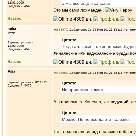
12.03.2005
а мы всё ещё в сансаре
Суждений: 4540
Это мы сами лохмандеи.
Наверх
miha
№
83867
Добавлено: Ср 24 Ноя 10, 21:35 (16 лет том
умер
Цитата:
Зарегистрирован:
12.03.2005
Тогда это какие-то хинаянские будд
Суждений: 4540
Хинаянские или ваджраянские будды по
Наверх
Fritz
№
83868
Добавлено: Ср 24 Ноя 10, 21:35 (16 лет том
Зарегистрирован: 02.11.2006
Цитата:
Суждений: 4470
Не припомню такого.
А я припомню. Конечно, как ведущий экс
Цитата:
Можно. Но не всегда это полезно.
Т.е. в тхераваде иногда полезно побыть