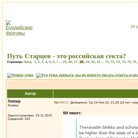
Путь Старцев - это российская секта?
Страницы
Пред.
1
,
2
,
3
,
4
,
5
,
6
,
7
...
25
,
26
,
27
,
28
,
29
,
30
,
31
...
71
,
72
,
73
,
74
,
75
,
76
Автор
Топпер
№
83861
Добавлено: Ср 24 Ноя 10, 21:28 (16 лет том
бхиккху
КИ пишет:
Зарегистрирован: 23.11.2010
Суждений: 343
Theravadin bhikku and scholar
be higher than the state of a