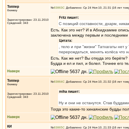
Топпер
№
83863
Добавлено: Ср 24 Ноя 10, 21:31 (16 лет том
бхиккху
Fritz пишет:
Зарегистрирован: 23.11.2010
Суждений: 343
С позиций составности, дхарм, никако
Есть. Как это нет? И в Абхидхамме опи
заключена между первым и последними 
Цитата:
, тело и при "жизни" Татхагаты нет 
перерождаться, менять колёса что 
Есть. Как же нет? Вы откуда это берёте?
Будда и ел и пил, и болел. Точнее его т
Наверх
Топпер
№
83864
Добавлено: Ср 24 Ноя 10, 21:32 (16 лет том
бхиккху
miha пишет:
Зарегистрирован: 23.11.2010
Суждений: 343
Ну и они не останутся. Став буддами
Тогда это какие-то хинаянские будды по
Наверх
КИ
№
83865
Добавлено: Ср 24 Ноя 10, 21:33 (16 лет том