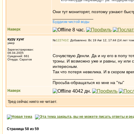
Они тут мониторят, поэтому узнают быстр
_________________
Буддизм чистой воды
Наверх
куру хунг
№
122741
Добавлено: Вс 19 Авг 12, 17:44 (14 лет том
умер
Зарегистрирован:
08.04.2005
Сочувствую Денли. Да и ну его в попу 
Суждений: 661
Откуда: Саратов
трэны. И возможно уже и равны, ну или 
интересным.
Так что потеря невелика. И в скором в
_________________
Просьба-обращаться ко мне на "ты"
Наверх
Тред сейчас никто не читает.
Страница
58
из
59