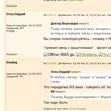
Ответы на этот пост:
Джа Рашин
Наверх
Отец Ондрий
№
121677
Добавлено: Пн 06 Авг 12, 22:22 (14 лет то
Доктор Верховцев
пишет
:
Зарегистрирован: 24.11.2010
Суждений: 907
Тогда почему учителя всех четырех 
Откуда: ...
которых и прямая связь с защитника
Вы сперва поинтересуйтесь - почему с Н
"прямая связь с защитниками".. звучит к
Наверх
Dondog
№
121939
Добавлено: Ср 08 Авг 12, 18:16 (14 лет то
Отец Ондрий
пишет
:
Зарегистрирован: 12.05.2011
Суждений: 53
В любом случае, "ахура" и "асура" 
слово.
Это парадигма XIX века - говорить об "и
КИ
пишет
:
Почему Будда разговаривал с Марой
Так надо было.
Ответы на этот пост:
Отец Ондрий