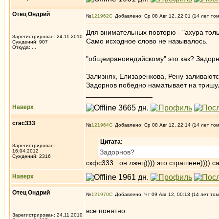
Отец Ондрий
№
121962
Добавлено: Ср 08 Авг 12, 22:01 (14 лет то
Для внимательных повторю - "ахура тол
Зарегистрирован: 24.11.2010
Само исходное слово не называлось.
Суждений: 907
Откуда: ...
"общеираноиндийскому" это как? Задорн
Зализняк, Елизаренкова, Рену заливают
Задорнов победно наматывает на тришу
_________________
Наверх
crac333
№
121964
Добавлено: Ср 08 Авг 12, 22:14 (14 лет то
Цитата:
Зарегистрирован:
16.04.2012
Задорнов?
Суждений: 2316
скфс333...он лжец)))) это страшнее)))) с
Наверх
Отец Ондрий
№
121970
Добавлено: Чт 09 Авг 12, 00:13 (14 лет том
все понятно.
Зарегистрирован: 24.11.2010