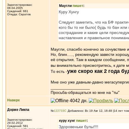
Зарегистрирован:
Маугли
пишет
:
08.04.2005
Суждений: 661
Куру Хунгу
Откуда: Саратов
Следует заметить, что на БФ практи
кого бы то ни было( будь то бан или
сострадание и какие цели преследую
наставления и правильное понимание
Маугли, спасибо конечно за сочувствие и
Но, блин....., рекомендую завести хоро
её открытия. Там в каждом сообщении, п
вы внимательно присмотритесь, к дате м
уже скоро как 2 года бу
То есть -
Мне оно уже давным-давно мегасуперги
_________________
Просьба-обращаться ко мне на "ты"
Наверх
Дорже Ликпа
№
122733
Добавлено: Вс 19 Авг 12, 16:48 (14 лет том
Зарегистрирован:
куру хунг
пишет
:
29.02.2012
Суждений: 581
Здоровеньки булы!!!!