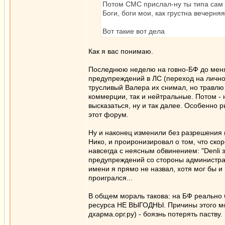
Потом СМС прислал-ну ты типа сам ж
Боги, боги мои, как грустна вечерня
Вот такие вот дела
Как я вас понимаю.
Последнюю неделю на говно-БФ до мен
предупреждений в ЛС (переход на личнос
трусливый Валера их снимал, но травлю
коммерции, так и нейтральные. Потом - 
высказаться, ну и так далее. Особенно 
этот форум.
Ну и наконец изменили без разрешения м
Нико, и проиронизировал о том, что скор
навсегда с неясным обвинением: "Denli
предупреждений со стороны администраци
имени я прямо не назвал, хотя мог бы и п
проигрался...
В общем мораль такова: на БФ реально б
ресурса НЕ ВЫГОДНЫ. Причины этого мог
дхарма.орг.ру) - боязнь потерять паству.