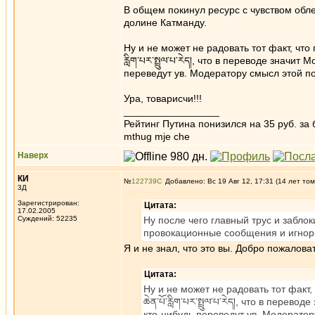
В общем покинул ресурс с чувством облег
долине Катманду.
Ну и не может не радовать тот факт, что пе
རླིག་པར་སྤྲུལ་པ་རེད།, что в переводе знач
переведут ув. Модератору смысл этой п
Ура, товарисчи!!!
_________________
Рейтинг Путина понизился на 35 руб. за 
mthug mje che
Наверх
КИ
№
122739
Добавлено: Вс 19 Авг 12, 17:31 (14 лет том
3Д
Зарегистрирован:
Цитата:
17.02.2005
Суждений: 52235
Ну после чего главный трус и забло
провокационные сообщения и игнор
Я и не знал, что это вы. Добро пожаловат
Цитата:
Ну и не может не радовать тот факт, чт
ཆེན་པོ་རླིག་པར་སྤྲུལ་པ་རེད།, что в пе
кто-нибудь переведут ув. Модератор