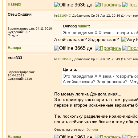
Наверх
Отец Ондрий
№
121954
Добавлено: Ср 08 Авг 12, 20:36 (14 лет то
Dondog
пишет
:
Зарегистрирован: 24.11.2010
Суждений: 907
Это парадигма XIX века - говорить о
Откуда: ...
А сейчас какая? Задорновская?
Наверх
crac333
№
121956
Добавлено: Ср 08 Авг 12, 20:49 (14 лет то
Цитата:
Зарегистрирован:
16.04.2012
Это парадигма XIX века - говорить о
Суждений: 2316
А сейчас какая? Задорновская? Ver
По моему логика Дондога иная...
Это к примеру как спорить о том, русски
первое и второе искаженные варианты бе
Т.е. поскольку разделение ирано-индийс
понять сейчас что же ближе к тому обще
Ответы на этот пост:
Dondog
Наверх