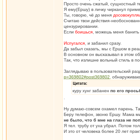
Просто очень сжатый, сущностный те
Я ему(Ершу) в личку чирканул приме
Ты, говорю, чё до меня
доcовокупля
Считаю твои действия-необоснованн
цензурировании.
Если
боишься
, можешь меня банить 
Испугался
, и забанил сразу.
Да забыл сказать, мы с Ершом в реа
В основном он высказывал в этом о
Так, что излишне вольный стиль в п
Заглядываю в пользовательский раз
p=369802#post369802,
обнаруживаю
Цитата:
куру хунг забанен
по его прось
.
Ну думаю-совсем охамел парень. Та
Беру телефон, звоню Ершу. Мама ми
не было, что б мне на глаза не по
Я тел. трубу от уха убрал. Потом тол
И это от человека более 20 лет прак