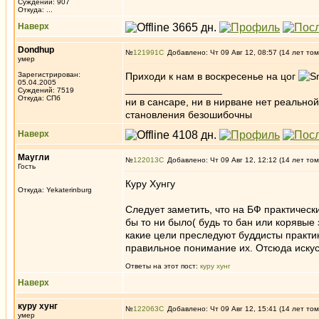
Суждений: 907
Откуда: ...
Наверх
Dondhup
№
121991
Добавлено: Чт 09 Авг 12, 08:57 (14 лет том
умер
Зарегистрирован:
Приходи к нам в воскресенье на цог
05.04.2005
_________________
Суждений: 7519
Откуда: СПб
ни в сансаре, ни в нирване нет реально
становления безошибочны
Наверх
Маугли
№
122013
Добавлено: Чт 09 Авг 12, 12:12 (14 лет том
Гость
Куру Хунгу
Откуда: Yekaterinburg
Следует заметить, что на БФ практическ
бы то ни было( будь то бан или корявые
какие цели преследуют буддисты практик
правильное понимание их. Отсюда искусс
Ответы на этот пост:
куру хунг
Наверх
куру хунг
№
122063
Добавлено: Чт 09 Авг 12, 15:41 (14 лет том
умер