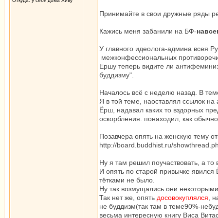
Откуда: у себя дома живу
Принимайте в свои дружные ряды ре
Кажись меня забанили на БФ-
навсе
У главного идеолога-админа всея Ру
межконфессиональных противоречия
Ершу теперь видите ли антифеминизм
буддизму".
Началось всё с неделю назад. В теме
Я в той теме, наоставлял ссылок на
Ёрш, надавал каких то вздорных пре
оскорбления. понаходил, как обычно.
Позавчера опять на женскую тему от
http://board.buddhist.ru/showthread.
Ну я там решил поучаствовать, а то
И опять по старой привычке явился
тётками не было.
Ну так возмущались они некоторым
Так нет же, опять
доcовокуплялся
, 
не буддизм(так там в теме90%-небуд
весьма интересную книгу Виса Витаса