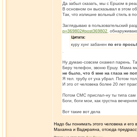
Да забыл сказать, мы с Ершом в реа
В основном он высказывал в этом о
Так, что излишне вольный стиль в п
Заглядываю в пользовательский раз
p=369802#post369802,
обнаруживаю
Цитата:
куру хунг забанен
по его прось
.
Ну думаю-совсем охамел парень. Та
Беру телефон, звоню Ершу. Мама ми
не было, что б мне на глаза не по
Я тел. трубу от уха убрал. Потом тол
И это от человека более 20 лет прак
Потом СМС прислал-ну ты типа сам ж
Боги, боги мои, как грустна вечерня
Вот такие вот дела
Надо бы понимать этого человека и его 
Махаяна и Ваджраяна, отсюда предрассу