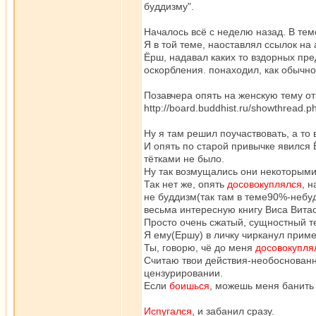
буддизму".
Началось всё с неделю назад. В теме
Я в той теме, наоставлял ссылок на
Ёрш, надавал каких то вздорных пре
оскорбления. понаходил, как обычно.
Позавчера опять на женскую тему от
http://board.buddhist.ru/showthread.
Ну я там решил поучаствовать, а то
И опять по старой привычке явился
тётками не было.
Ну так возмущались они некоторым
Так нет же, опять
доcовокуплялся
, 
не буддизм(так там в теме90%-небуд
весьма интересную книгу Виса Витаса
Просто очень сжатый, сущностный те
Я ему(Ершу) в личку чирканул приме
Ты, говорю, чё до меня
доcовокупля
Считаю твои действия-необоснованн
цензурировании.
Если
боишься
, можешь меня банить 
Испугался
, и забанил сразу.