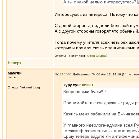
А вы с какой целью интересуетесь?
Интересуюсь из интереса. Потому что ка
С доной стороны, подняли большой шум в
А с другой стороны говорят что обычный,
Тогда почему учителя всех четырех школ
которых и прямая связь с защитниками и
Ответы на этот пост:
Отец Ондрий
Наверх
Маугли
№
121656
Добавлено: Пн 06 Авг 12, 14:16 (14 лет то
Гость
куру хунг
пишет
:
Откуда: Yekaterinburg
Здоровеньки булы!!!!
Принимайте в свои дружные ряды ре
Кажись меня забанили на БФ-
навсе
У главного идеолога-админа всея Ру
межконфессиональных противоречия
Ершу теперь видите ли антифеминизм