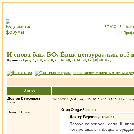
FAQ
Поис
Проф
В
И снова-бан, БФ, Ёрш, цензура...как всё 
Страницы
Пред.
1
,
2
,
3
,
4
,
5
,
6
,
7
...
52
,
53
,
54
,
55
,
56
,
57
,
58
,
59
След.
Автор
Доктор Верховцев
№
121653
Добавлено: Пн 06 Авг 12, 14:10 (14 лет то
Гость
Отец Ондрий
пишет
:
Откуда: Odessa
Доктор Верховцев
пишет
:
Позвольте вопрос: если Ш. явля
четыре школы тибецкого буддиз