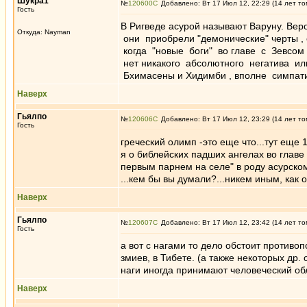
Шукра1
№
120600
Добавлено: Вт 17 Июл 12, 22:29 (14 лет то
Гость
В Ригведе асурой называют Варуну. Ве
Откуда: Nayman
они приобрели "демонические" черты , 
когда "новые боги" во главе с Зевсом 
нет никакого абсолютного негатива или
Бхимасены и Хидимби , вполне симпати
Наверх
Гьялпо
№
120606
Добавлено: Вт 17 Июл 12, 23:29 (14 лет то
Гость
греческий олимп -это еще что...тут еще
я о библейских падших ангелах во главе
первым парнем на селе" в роду асурском
...кем бы вы думали?...никем иным, ка
Наверх
Гьялпо
№
120607
Добавлено: Вт 17 Июл 12, 23:42 (14 лет то
Гость
а вот с нагами то дело обстоит противоп
змиев, в Тибете. (а также некоторых др.
наги иногда принимают человеческий обл
Наверх