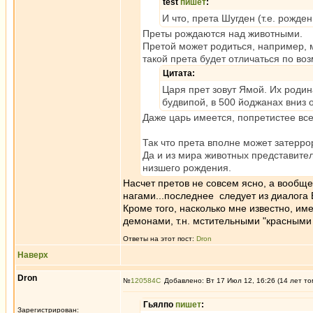
test
пишет
:
И что, прета Шугден (т.е. рожд
Преты рождаются над животными.
Претой может родиться, например, 
такой прета будет отличаться по в
Цитата:
Царя прет зовут Ямой. Их роди
будвипой, в 500 йоджанах вниз 
Даже царь имеется, попретистее все
Так что прета вполне может затерро
Да и из мира животных представител
низшего рождения.
Насчет претов не совсем ясно, а вообщ
нагами...последнее следует из диалога
Кроме того, насколько мне известно, 
демонами, т.н. мстительными "красными 
Ответы на этот пост:
Dron
Наверх
Dron
№
120584
Добавлено: Вт 17 Июл 12, 16:26 (14 лет то
Гьялпо
пишет
:
Зарегистрирован: