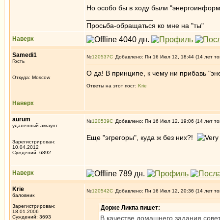
Но особо бы в ходу были "энергоинфор
_________________
Просьба-обращаться ко мне на "ты"
Наверх
Samedi1
№
120537
Добавлено: Пн 16 Июл 12, 18:44 (14 лет то
Гость
О да! В принципе, к чему ни прибавь "э
Откуда: Moscow
Ответы на этот пост:
Krie
Наверх
aurum
№
120539
Добавлено: Пн 16 Июл 12, 19:06 (14 лет то
удаленный аккаунт
Еще "эгрегоры", куда ж без них?!
Зарегистрирован:
10.04.2012
Суждений: 6892
Наверх
Krie
№
120542
Добавлено: Пн 16 Июл 12, 20:36 (14 лет то
баловник
Зарегистрирован:
Дорже Ликпа пишет:
18.01.2006
Суждений: 3693
В качестве домашнего задания совет