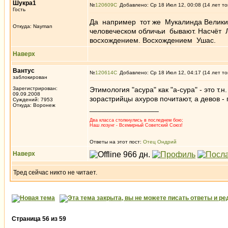
Шукра1
№
120609
Добавлено: Ср 18 Июл 12, 00:08 (14 лет то
Гость
Да например тот же Мукалинда Великий 
Откуда: Nayman
человеческом обличьи бывают. Насчёт Л
восхождением. Восхождением Ушас.
Наверх
Вантус
№
120614
Добавлено: Ср 18 Июл 12, 04:17 (14 лет то
заблокирован
Зарегистрирован:
Этимология "асура" как "а-сура" - это т.н.
09.09.2008
зорастрийцы ахуров почитают, а девов -
Суждений: 7953
Откуда: Воронеж
_________________
Два класса столкнулись в последнем бою;
Наш лозунг - Всемирный Советский Союз!
Ответы на этот пост:
Отец Ондрий
Наверх
Тред сейчас никто не читает.
Страница
56
из
59