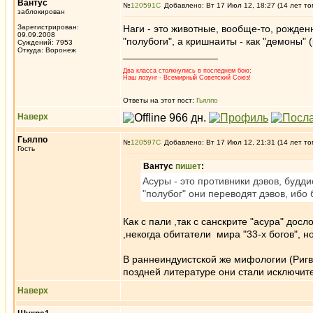
Вантус
№
120591
Добавлено: Вт 17 Июл 12, 18:27 (14 лет то
заблокирован
Зарегистрирован:
Наги - это животные, вообще-то, рожден
09.09.2008
"полубоги", а кришнаиты - как "демоны" 
Суждений: 7953
Откуда: Воронеж
_________________
Два класса столкнулись в последнем бою;
Наш лозунг - Всемирный Советский Союз!
Ответы на этот пост:
Гьялпо
Наверх
Гьялпо
№
120597
Добавлено: Вт 17 Июл 12, 21:31 (14 лет то
Гость
Вантус
пишет
:
Асуры - это противники дэвов, будди
"полубог" они переводят дэвов, ибо 
Как с пали ,так с санскрите "асура" досл
,некогда обитатели мира "33-х богов",
В раннеиндуистской же мифологии (Ригв
поздней литературе они стали исключит
Наверх