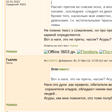
01.01.2010
[
Суждений: 9322
Насчет претов не совсем ясно, а в
нагами...последнее следует из диал
Кроме того, насколько мне извест
демонами, т.н. мстительными "красн
ламы
Не помню текст, к сожалению, но про пре
кармой определяется.
Вот а наги, это не преты, часом? Асуры?
Ответы на этот пост:
Гьялпо
Наверх
Гьялпо
№
120587
Добавлено: Вт 17 Июл 12, 17:05 (14 лет то
Гость
Dron
пишет
:
Вот а наги, это не преты, часом? Ас
Наги-это духи ,как правило, обитатели в
охранители кладов, обладают неким маг
людей...
Асуры, как мне помнится,-это тоже полу
Наверх