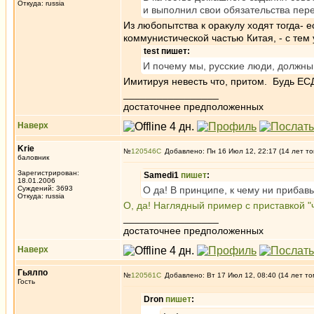
Откуда: russia
и выполнил свои обязательства пер
Из любопытства к оракулу ходят тогда- 
коммунистической частью Китая, - с тем
test пишет:
И почему мы, русские люди, должны 
Имитируя невесть что, притом. Будь ЕСД
_________________
достаточнее предположенных
Наверх
Krie
№
120546
Добавлено: Пн 16 Июл 12, 22:17 (14 лет то
баловник
Зарегистрирован:
Samedi1
пишет
:
18.01.2006
Суждений: 3693
О да! В принципе, к чему ни прибав
Откуда: russia
О, да! Наглядный пример с приставкой "
_________________
достаточнее предположенных
Наверх
Гьялпо
№
120561
Добавлено: Вт 17 Июл 12, 08:40 (14 лет то
Гость
Dron
пишет
: