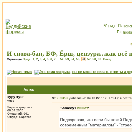
FAQ
Поис
Проф
В
И снова-бан, БФ, Ёрш, цензура...как всё 
Страницы
Пред.
1
,
2
,
3
,
4
,
5
,
6
,
7
...
52
,
53
,
54
,
55
,
56
,
57
,
58
,
59
След.
Автор
куру хунг
№
120535
Добавлено: Пн 16 Июл 12, 17:34 (14 лет то
умер
Зарегистрирован:
Samedy1
пишет
:
08.04.2005
Суждений: 661
Откуда: Саратов
Подозреваю, что если бы некий Пад
современным "материалом" - "стрес