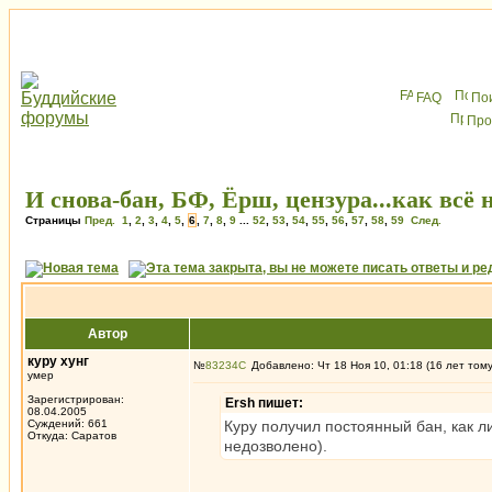
FAQ
По
Про
И снова-бан, БФ, Ёрш, цензура...как всё 
Страницы
Пред.
1
,
2
,
3
,
4
,
5
,
6
,
7
,
8
,
9
...
52
,
53
,
54
,
55
,
56
,
57
,
58
,
59
След.
Автор
куру хунг
№
83234
Добавлено: Чт 18 Ноя 10, 01:18 (16 лет том
умер
Зарегистрирован:
Ersh пишет:
08.04.2005
Суждений: 661
Куру получил постоянный бан, как л
Откуда: Саратов
недозволено).