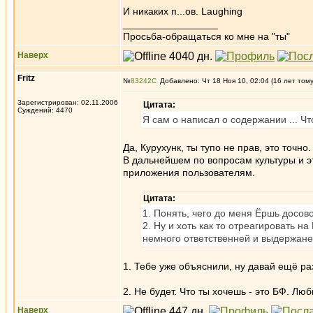
И никаких п...ов. Laughing
_________________
Просьба-обращаться ко мне на "ты"
Наверх
Fritz
№
83242
Добавлено: Чт 18 Ноя 10, 02:04 (16 лет том
Зарегистрирован: 02.11.2006
Цитата:
Суждений: 4470
Я сам о написал о содержании ... Ч
Да, Курухунк, ты тупо не прав, это точн
В дальнейшем по вопросам культуры и э
приложения пользователям.
Цитата:
1. Понять, чего до меня Ёршь досов
2. Ну и хоть как то отреагировать 
немного ответственней и выдержаней
1. Тебе уже объяснили, ну давай ещё ра
2. Не будет. Что ты хочешь - это БФ. Люб
Наверх