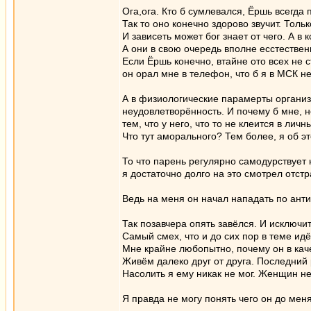
Ога,ога. Кто б сумлевался, Ёршь всегда 
Так то оно конечно здорово звучит. Толь
И зависеть может бог знает от чего. А в
А они в свою очередь вполне есстестве
Если Ёршь конечно, втайне ото всех не 
он орал мне в телефон, что б я в МСК н
А в физиологические парамерты организм
неудовлетворённость. И почему б мне, 
тем, что у него, что то не клеится в лич
Что тут аморального? Тем более, я об эт
То что парень регулярно самодурствует
я достаточно долго на это смотрел отстр
Ведь на меня он начал нападать по ант
Так позавчера опять завёлся. И исключи
Самый смех, что и до сих пор в теме ид
Мне крайне любопытно, почему он в ка
Живём далеко друг от друга. Последний 
Насолить я ему никак не мог. Женщин не
Я правда не могу понять чего он до мен