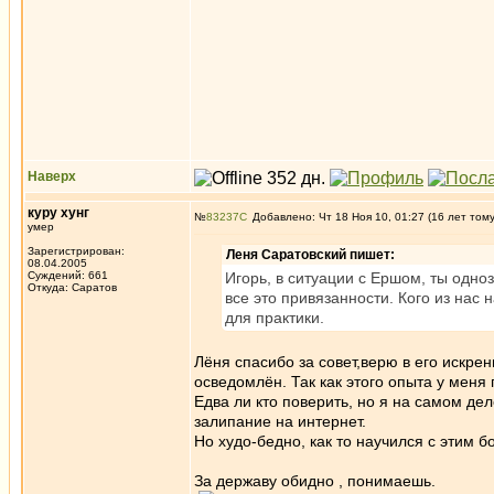
Наверх
куру хунг
№
83237
Добавлено: Чт 18 Ноя 10, 01:27 (16 лет том
умер
Зарегистрирован:
Леня Саратовский пишет:
08.04.2005
Суждений: 661
Игорь, в ситуации с Ершом, ты одноз
Откуда: Саратов
все это привязанности. Кого из нас
для практики.
Лёня спасибо за совет,верю в его искре
осведомлён. Так как этого опыта у меня
Едва ли кто поверить, но я на самом де
залипание на интернет.
Но худо-бедно, как то научился с этим б
За державу обидно , понимаешь.