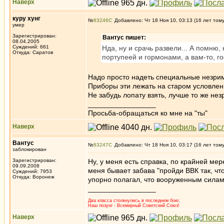
Наверх
куру хунг
№
83246
Добавлено: Чт 18 Ноя 10, 03:13 (16 лет том
умер
Зарегистрирован:
Вантус пишет:
08.04.2005
Суждений: 661
Нда, ну и срачь развели... А помню
Откуда: Саратов
портупеей и гормонами, а вам-то, г
Надо просто надеть специальные незрим
Приборы эти лежать на старом условленн
Не забудь лопату взять, лучше то же не
_________________
Просьба-обращаться ко мне на "ты"
Наверх
Вантус
№
83247
Добавлено: Чт 18 Ноя 10, 03:17 (16 лет том
заблокирован
Зарегистрирован:
Ну, у меня есть справка, по крайней м
09.09.2008
меня бывает забава "пройди ВВК так, чт
Суждений: 7953
Откуда: Воронеж
упорно полагал, что вооруженным силам
_________________
Два класса столкнулись в последнем бою;
Наш лозунг - Всемирный Советский Союз!
Наверх