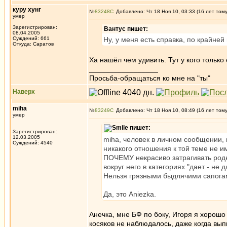
куру хунг
№
83248
Добавлено: Чт 18 Ноя 10, 03:33 (16 лет том
умер
Зарегистрирован:
Вантус пишет:
08.04.2005
Суждений: 661
Ну, у меня есть справка, по крайней
Откуда: Саратов
Ха нашёл чем удивить. Тут у кого тольк
_________________
Просьба-обращаться ко мне на "ты"
Наверх
miha
№
83249
Добавлено: Чт 18 Ноя 10, 08:49 (16 лет том
умер
пишет:
Зарегистрирован:
12.03.2005
miha, человек в личном сообщении, 
Суждений: 4540
никакого отношения к той теме не и
ПОЧЕМУ некрасиво затрагивать родн
вокруг него в категориях "дает - не
Нельзя грязными быдлячими сапогам
Да, это Aniezka.
Анечка, мне БФ по боку, Игоря я хорошо 
косяков не наблюдалось, даже когда вы