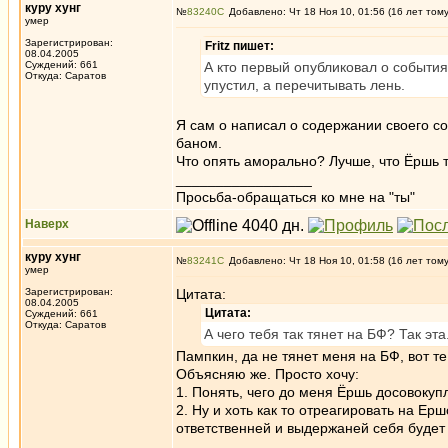
куру хунг
№
83240
Добавлено: Чт 18 Ноя 10, 01:56 (16 лет том
умер
Зарегистрирован:
Fritz пишет:
08.04.2005
Суждений: 661
А кто первый опубликовал о событиях
Откуда: Саратов
упустил, а перечитывать лень.
Я сам о написал о содержании своего со
баном.
Что опять аморально? Лучше, что Ёршь 
_________________
Просьба-обращаться ко мне на "ты"
Наверх
куру хунг
№
83241
Добавлено: Чт 18 Ноя 10, 01:58 (16 лет том
умер
Зарегистрирован:
Цитата:
08.04.2005
Цитата:
Суждений: 661
Откуда: Саратов
А чего тебя так тянет на БФ? Так э
Пампкин, да не тянет меня на БФ, вот те 
Объясняю же. Просто хочу:
1. Понять, чего до меня Ёршь досовокуп
2. Ну и хоть как то отреагировать на Е
ответственней и выдержаней себя будет 