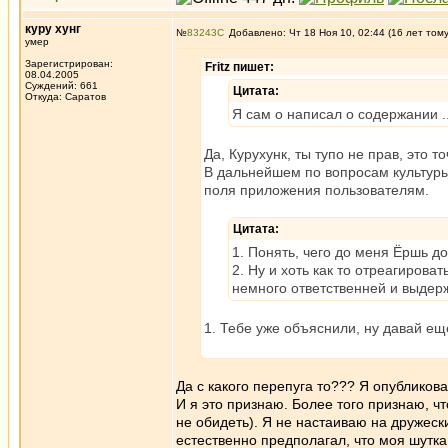
куру хунг
№
83243
Добавлено: Чт 18 Ноя 10, 02:44 (16 лет том
умер
Зарегистрирован:
Fritz пишет:
08.04.2005
Суждений: 661
Цитата:
Откуда: Саратов
Я сам о написал о содержании .
Да, Курухунк, ты тупо не прав, это 
В дальнейшем по вопросам культуры
поля приложения пользователям.
Цитата:
1. Понять, чего до меня Ёршь д
2. Ну и хоть как то отреагиров
немного ответственней и выдерж
1. Тебе уже объяснили, ну давай ещ
Да с какого перепуга то??? Я опубликов
И я это признаю. Более того признаю, ч
не обидеть). Я не настаиваю на дружес
естественно предполагал, что моя шутка