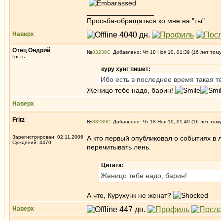
_________________
Просьба-обращаться ко мне на "ты"
Наверх
Отец Ондрий
№
83238
Добавлено: Чт 18 Ноя 10, 01:39 (16 лет том
Гость
куру хунг пишет:
Ибо есть в последнее время такая т
Женицо тебе надо, барин!
Наверх
Fritz
№
83239
Добавлено: Чт 18 Ноя 10, 01:49 (16 лет том
Зарегистрирован: 02.11.2006
А кто первый опубликовал о событиях в ли
Суждений: 4470
перечитывать лень.
Цитата:
Женицо тебе надо, барин!
А что, Курухунк не женат?
Наверх