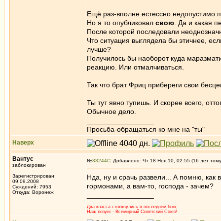
Ещё раз-вполне естессно недопустимо п
Но я то опубликовал
свою
. Да и какая 
После которой последовали неоднознач
Что ситуация выглядела бы этичнее, есл
лучше?
Получилось бы наоборот куда маразмат
реакцию. Или отмалчиваться.
Так что брат Фриц прибереги свои бесце
Ты тут явно тупишь. И скорее всего, оттог
Обычное дело.
_________________
Просьба-обращаться ко мне на "ты"
Наверх
Вантус
№
83244
Добавлено: Чт 18 Ноя 10, 02:55 (16 лет том
заблокирован
Зарегистрирован:
Нда, ну и срачь развели... А помню, ка
09.09.2008
гормонами, а вам-то, господа - зачем?
Суждений: 7953
Откуда: Воронеж
_________________
Два класса столкнулись в последнем бою;
Наш лозунг - Всемирный Советский Союз!