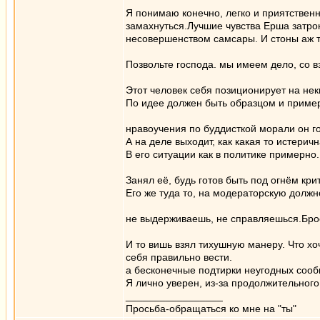
Я понимаю конечно, легко и приятственн
замахнуться.Лучшие чувства Ерша затрон
несовершенством самсары. И стоны аж 
Позвольте господа. мы имеем дело, со в
Этот человек себя позиционирует на нек
По идее должен быть образцом и примеро
нравоучения по буддисткой морали он го
А на деле выходит, как какая то истерич
В его ситуации как в политике примерно
Занял её, будь готов быть под огнём кри
Его же туда то, на модераторскую должно
не выдерживаешь, не справляешься.Брос
И то вишь взял тихушную манеру. Что хо
себя правильно вести.
а бесконечные подтирки неугодных сооб
Я лично уверен, из-за продолжительного
_________________
Просьба-обращаться ко мне на "ты"