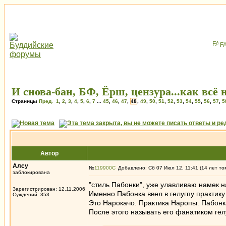
F
И снова-бан, БФ, Ёрш, цензура...как всё 
Страницы
Пред.
1
,
2
,
3
,
4
,
5
,
6
,
7
...
45
,
46
,
47
,
48
,
49
,
50
,
51
,
52
,
53
,
54
,
55
,
56
,
57
,
5
Автор
Алсу
№
119900
Добавлено: Сб 07 Июл 12, 11:41 (14 лет то
заблокирована
"стиль Пабонки", уже улавливаю намек 
Зарегистрирован: 12.11.2006
Именно Пабонка ввел в гелугпу практику
Суждений: 353
Это Нарокачо. Практика Наропы. Пабонка 
После этого называть его фанатиком гел