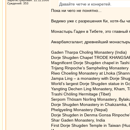
Зарегистрирован: 12.11.2006
Суждений: 353
Давайте четче и конкретей.
Пока ни чего не понятно...
Видимо уже с разрешения Ки, хотя-бы ча
Монастырь Гаден в Тибете, это главный 
Амарбаясгалант, древнейший монастырь в
Gaden Tharpa Choling Monastery (India)
Dorje Shugden Chapel TRODE KHANGSAR (L
Magnificent Dorje Shugden chapel in Tashi
Trijang Rinpoche’s Sampheling Monastery 
Riwo Choeling Monastery at Lhoka (Shanna
Jampa Ling – a monastery with Dorje Shu
World’s largest Dorje Shugden statue in
Yangting Dechen Ling Monastery, Kham, T
Trashi Chöling Hermitage (Tibet)
Serpom Thösam Norling Monastery, Bylak
Dorje Shugden Monastery in Chakzamka, 
Phelgyeling Monastery (Nepal)
Dorje Shugden in Denma Gonsa Rinpoche
Shar Gaden Monastery, India
First Dorje Shugden Temple in Taiwan (Hua