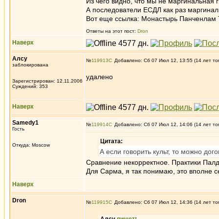
Из чего видно, что мы не маргинальная 
А последователи ЕСДЛ как раз маргинал
Вот еще ссылка: Монастырь Панченлам
Ответы на этот пост:
Dron
Наверх
Алсу
№
119913
Добавлено: Сб 07 Июл 12, 13:55 (14 лет то
заблокирована
удалено
Зарегистрирован: 12.11.2006
Суждений: 353
Наверх
Samedy1
№
119914
Добавлено: Сб 07 Июл 12, 14:06 (14 лет то
Гость
Цитата:
Откуда: Moscow
А если говорить культ, то можно дог
Сравнение некорректное. Практики Палд
Для Сарма, я так понимаю, это вполне с
Наверх
Dron
№
119915
Добавлено: Сб 07 Июл 12, 14:36 (14 лет то