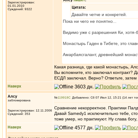
Алсу
пишет
:
Зарегистрирован:
01.01.2010
Цитата:
Суждений: 9322
Давайте четче и конкретей.
Пока ни чего не понятно...
Видимо уже с разрешения Ки, хотя-б
Монастырь Гаден в Тибете, это глав
Амарбаясгалант, древнейший монасты
Какая разница, где какой монастырь, Ал
Вы вспомните, кто заключал контракт? Д
ЕСДЛ заключал. Верно? Ответьте, затем
Наверх
Алсу
№
119918
Добавлено: Сб 07 Июл 12, 15:21 (14 лет то
заблокирована
Сравнение некорректное. Практики Палд
Зарегистрирован: 12.11.2006
Давай Samedy1 исключительно тебе, сто 
Суждений: 353
тоже умер, но практикуют. Ну слава богу
Наверх