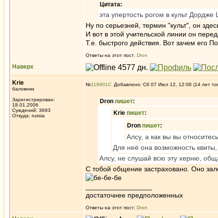
Цитата:
эта упертость рогом в культ Дордже
Ну по серьезней, термин "культ", он зде
И вот в этой учительской линии он перед
Т.е. быстрого действия. Вот зачем его П
Ответы на этот пост:
Dron
Наверх
Krie
№
119901
Добавлено: Сб 07 Июл 12, 12:06 (14 лет то
баловник
Зарегистрирован:
Dron
пишет
:
18.01.2006
Суждений: 3693
Krie
пишет
:
Откуда: russia
Dron
пишет
:
Алсу, а как вы вы относите
Для неё она возможность квиты,
Алсу, не слушай всю эту херню, общ
С тобой общение застраховано. Оно зал
_________________
достаточнее предположенных
Ответы на этот пост:
Dron