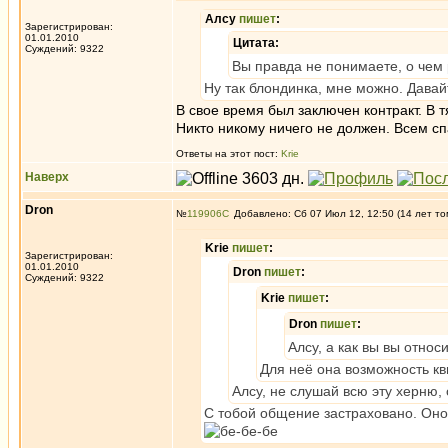
Алсу
пишет
:
Зарегистрирован:
01.01.2010
Цитата:
Суждений: 9322
Вы правда не понимаете, о чем
Ну так блондинка, мне можно. Давайт
В свое время был заключен контракт. В
Никто никому ничего не должен. Всем сп
Ответы на этот пост:
Krie
Наверх
Dron
№
119906
Добавлено: Сб 07 Июл 12, 12:50 (14 лет то
Krie
пишет
:
Зарегистрирован:
01.01.2010
Dron
пишет
:
Суждений: 9322
Krie
пишет
:
Dron
пишет
:
Алсу, а как вы вы отно
Для неё она возможность кв
Алсу, не слушай всю эту херню,
С тобой общение застраховано. Оно