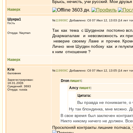
Брысь, нечисть, учи русский. Мои друзья
Наверх
Шукра1
№
119908
Добавлено: Сб 07 Июл 12, 13:03 (14 лет то
Гость
Так как тема с Шугденом постояно всп
Откуда: Nayman
Дхармапалам и невозможность их присе
неверие своему Ламе и прочее. Кроме 
Лично мне Шугден побоку как и гелук
к ним отношение ?
Наверх
Krie
№
119909
Добавлено: Сб 07 Июл 12, 13:05 (14 лет то
баловник
Зарегистрирован:
Dron
пишет
:
18.01.2006
Суждений: 3693
Алсу
пишет
:
Откуда: russia
Цитата:
Вы правда не понимаете, о 
Ну так блондинка, мне можно. Да
В свое время был заключен контракт
Никто никому ничего не должен. Все
Просклоняй контракты лишние полчаса, ув