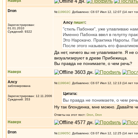
Наверх
Dron
№
119902
Добавлено: Сб 07 Июл 12, 12:07 (14 лет то
Алсу
пишет
:
Зарегистрирован:
01.01.2010
"стиль Пабонки", уже улавливаю на
Суждений: 9322
Именно Пабонка ввел в гелугпу прак
Это Нарокачо. Практика Наропы. Пабо
После этого называть его фанатиком
Да нет, ничего вы не улавливаете. Я не 
визуализируют в древе Прибежища.
Вы правда не понимаете, о чем речь?
Наверх
Алсу
№
119904
Добавлено: Сб 07 Июл 12, 12:13 (14 лет то
заблокирована
Цитата:
Зарегистрирован: 12.11.2006
Суждений: 353
Вы правда не понимаете, о чем реч
Ну так блондинка, мне можно. Давайте че
Ответы на этот пост:
Dron
,
Dron
Наверх
Dron
№
119905
Добавлено: Сб 07 Июл 12, 12:25 (14 лет то