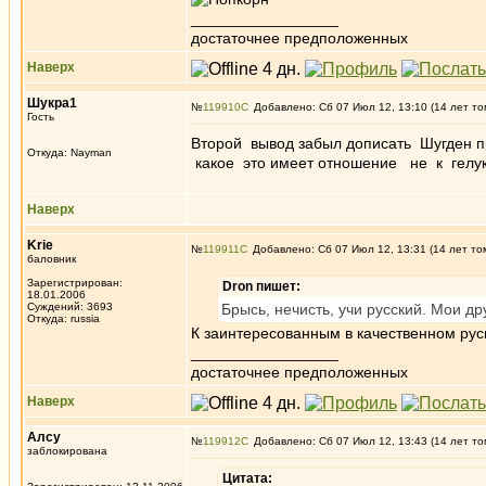
_________________
достаточнее предположенных
Наверх
Шукра1
№
119910
Добавлено: Сб 07 Июл 12, 13:10 (14 лет то
Гость
Второй вывод забыл дописать Шугден 
Откуда: Nayman
какое это имеет отношение не к гелук
Наверх
Krie
№
119911
Добавлено: Сб 07 Июл 12, 13:31 (14 лет то
баловник
Зарегистрирован:
Dron пишет:
18.01.2006
Суждений: 3693
Брысь, нечисть, учи русский. Мои др
Откуда: russia
К заинтересованным в качественном ру
_________________
достаточнее предположенных
Наверх
Алсу
№
119912
Добавлено: Сб 07 Июл 12, 13:43 (14 лет то
заблокирована
Цитата: