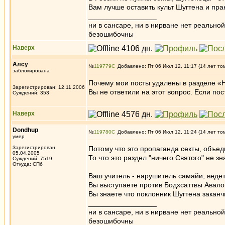
Вам лучше оставить культ Шугтена и пра
_________________
ни в сансаре, ни в нирване нет реально
безошибочны
Наверх
Алсу
№
119779
Добавлено: Пт 06 Июл 12, 11:17 (14 лет то
заблокирована
Почему мои посты удалены в разделе «Н
Зарегистрирован: 12.11.2006
Вы не ответили на этот вопрос. Если пос
Суждений: 353
Наверх
Dondhup
№
119780
Добавлено: Пт 06 Июл 12, 11:24 (14 лет то
умер
Зарегистрирован:
Потому что это пропаганда секты, объед
05.04.2005
То что это раздел "ничего Святого" не 
Суждений: 7519
Откуда: СПб
Ваш учитель - нарушитель самайи, ведет
Вы выступаете против Бодхсаттвы Авалок
Вы знаете что поклонник Шугтена закан
_________________
ни в сансаре, ни в нирване нет реально
безошибочны