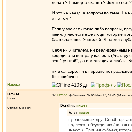
делать? Паспорта сканить? Землю есть?
И это не наезд, а вопросы по теме. На н
и на том."
Если у вас есть какие либо вопросы, пр
меня, у нас есть еше люди, которые мог
благословению Учителей. Я не могу пуб
Себя ни Учителем, ни реализованным на
координаты центра у вас есть (Аватару
зен "тряпкой", да и медведей я люблю. 
_________________
ни в сансаре, ни в нирване нет реально
безошибочны
Наверх
H2SO4
№
119763
Добавлено: Пт 06 Июл 12, 01:45 (14 лет то
Гость
Dondhup
пишет
:
Откуда: Sengiley
Алсу
пишет
:
ну, любезный друг Dondhrup, ан
подлежат обсуждению /по вашем
знают..). Пришел субъект, кото