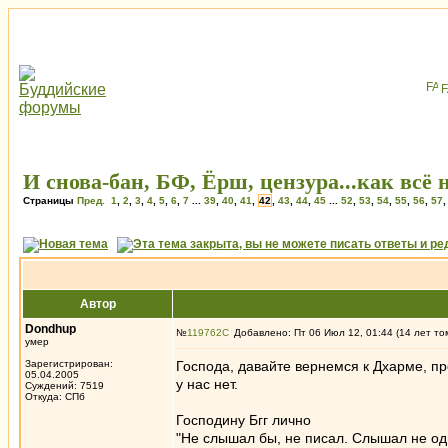
И снова-бан, БФ, Ёрш, цензура...как всё 
Страницы
Пред.
1
,
2
,
3
,
4
,
5
,
6
,
7
...
39
,
40
,
41
,
42
,
43
,
44
,
45
...
52
,
53
,
54
,
55
,
56
,
57
Автор
Dondhup
№
119762
Добавлено: Пт 06 Июл 12, 01:44 (14 лет то
умер
Зарегистрирован:
Господа, давайте вернемся к Дхарме, п
05.04.2005
у нас нет.
Суждений: 7519
Откуда: СПб
Господину Бгг лично
"Не слышал бы, не писал. Слышал не од