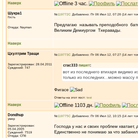
Наверх
Шукра1
№
119772
Добавлено: Пт 06 Июл 12, 07:26 (14 лет то
Гость
Предлагаю называть преподобного бат
Откуда: Nayman
Великим Демиургом Тхеравады.
Наверх
Цхултрим Тращи
№
119773
Добавлено: Пт 06 Июл 12, 07:27 (14 лет то
Зарегистрирован: 28.04.2011
crac333
пишет
:
Суждений: 747
вот из последнего втихаря видимо из
только из последних...можно массу 
Фигасе
Ответы на этот пост:
test
Наверх
Dondhup
№
119775
Добавлено: Пт 06 Июл 12, 10:15 (14 лет то
умер
Зарегистрирован:
Господа у нас и своих проблем хватает,
05.04.2005
Единственно не понимаю за что забанил
Суждений: 7519
Откуда: СПб
_________________