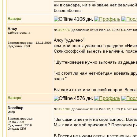
ни в сансаре, ни в нирване нет реально
безошибочны
Наверх
Алсу
№
119777
Добавлено: Пт 06 Июл 12, 10:52 (14 лет то
заблокирована
Алсу "удалено"
Зарегистрирован: 12.11.2006
кем мои посты удалены в разделе «Ниче
Суждений: 353
Склихософский вы есть в наличии, пояс
"Шугтеновецев нужно выгонять из дацан
"но стоит ли нам нетибетцам воевать др
знаю."
Вы сами ответили на свой вопрос. Воева
Наверх
Dondhup
№
119778
Добавлено: Пт 06 Июл 12, 10:59 (14 лет то
умер
Зарегистрирован:
"Вы сами ответили на свой вопрос. Воева
05.04.2005
Мы к вам домой приходим? Проводим рит
Суждений: 7519
Откуда: СПб
В России не нужны секты, шугтеноцы - э