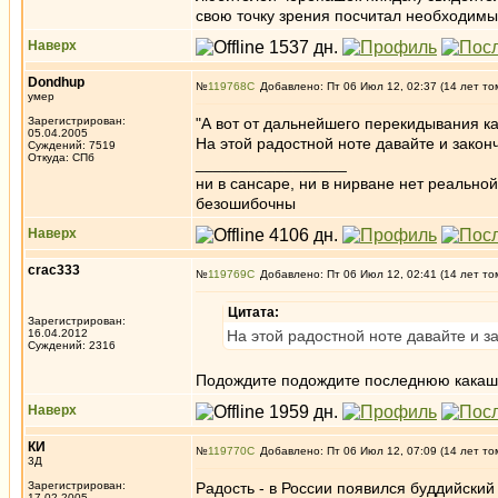
свою точку зрения посчитал необходимы
Наверх
Dondhup
№
119768
Добавлено: Пт 06 Июл 12, 02:37 (14 лет то
умер
Зарегистрирован:
"А вот от дальнейшего перекидывания к
05.04.2005
На этой радостной ноте давайте и закон
Суждений: 7519
Откуда: СПб
_________________
ни в сансаре, ни в нирване нет реально
безошибочны
Наверх
crac333
№
119769
Добавлено: Пт 06 Июл 12, 02:41 (14 лет то
Цитата:
Зарегистрирован:
16.04.2012
На этой радостной ноте давайте и з
Суждений: 2316
Подождите подождите последнюю какашку
Наверх
КИ
№
119770
Добавлено: Пт 06 Июл 12, 07:09 (14 лет то
3Д
Зарегистрирован:
Радость - в России появился буддийский
17.02.2005