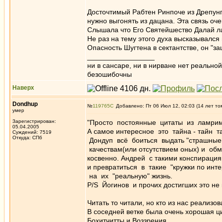
Досточтимый Рабтен Ринпоче из Дрепунг
нужно выгонять из дацана. Эта связь оче
Слышала что Его Святейшество Далай ла
Не раз на тему этого духа высказывался
Опасность Шугтена в сектантстве, он "з
_________________
ни в сансаре, ни в нирване нет реально
безошибочны
Наверх
Dondhup
№
119765
Добавлено: Пт 06 Июл 12, 02:03 (14 лет то
умер
Зарегистрирован:
"Просто постоянные цитаты из ламрим
05.04.2005
А самое интересное это тайна - тайн т
Суждений: 7519
Откуда: СПб
Дондуп всё боиться выдать "страшные т
качествам(или отсутствием оных) и об
косвенно. Андрей с такими конспирациям
и превратиться в такие "кружки по ин
на их "реальную" жизнь.
P/S Йогинов и прочих достигших это не 
Читать то читали, но кто из нас реализ
В соседней ветке была очень хорошая ци
Бохитчитты и Воззрения.