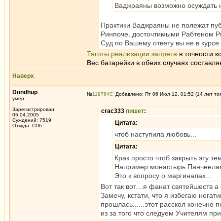
Ваджраяны возможно осуждать н
Практики Ваджраяны не полежат пу
Ринпоче, досточтимыми Рабтеном Рин
Суд по Вашему ответу вы не в курсе
Тяготы реализации запрета
в точности к
Вес батарейки в обеих случаях составл
Наверх
Dondhup
№
119764
Добавлено: Пт 06 Июл 12, 01:52 (14 лет то
умер
Зарегистрирован:
crac333
пишет
:
05.04.2005
Суждений: 7519
Цитата:
Откуда: СПб
чтоб наступила любовь...
Цитата:
Крак просто чтоб закрыть эту те
Например монастырь Панченла
Это к вопросу о маргиналах...
Вот так вот....я фанат святейшеств 
Замечу, кстати, что я избегаю негат
прошлась......этот расскол конечно 
из за того что следуем Учителям при