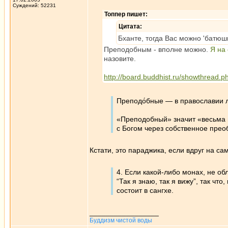
Суждений: 52231
Топпер пишет:
Цитата:
Бханте, тогда Вас можно 'батюш
Преподобным - вполне можно.
Я на
назовите.
http://board.buddhist.ru/showthread
Преподо́бные — в православии 
«Преподобный» значит «весьма п
с Богом через собственное прео
Кстати, это параджика, если вдруг на с
4. Если какой-либо монах, не о
“Так я знаю, так я вижу”, так чт
состоит в сангхе.
_________________
Буддизм чистой воды