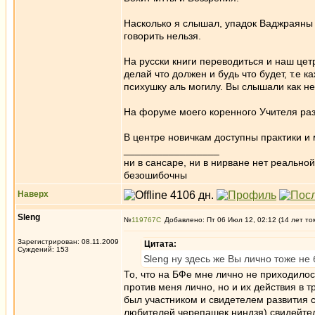
Насколько я слышал, упадок Ваджраяны 
говорить нельзя.
На русски книги переводиться и наш цетр
делай что должен и будь что будет, т.е 
психушку аль могилу. Вы слышали как не
На форуме моего коренного Учителя раз
В центре новичкам доступны практики и 
_________________
ни в сансаре, ни в нирване нет реально
безошибочны
Наверх
Sleng
№
119767
Добавлено: Пт 06 Июл 12, 02:12 (14 лет то
Зарегистрирован: 08.11.2009
Цитата:
Суждений: 153
Sleng ну здесь же Вы лично тоже не 
То, что на БФе мне лично не приходило
против меня лично, но и их действия в
был участником и свидетелем развития с
любителей черепашек ниндзя) свидейтел