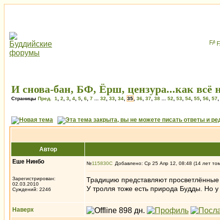
И снова-бан, БФ, Ёрш, цензура...как всё 
Страницы
Пред.
1
,
2
,
3
,
4
,
5
,
6
,
7
...
32
,
33
,
34
,
35
,
36
,
37
,
38
...
52
,
53
,
54
,
55
,
56
,
57
Автор
Еше Нинбо
№
115830
Добавлено: Ср 25 Апр 12, 08:48 (14 лет то
Зарегистрирован:
Традицию представляют просветлённые 
02.03.2010
У тролля тоже есть природа Будды. Но у
Суждений: 2246
Наверх