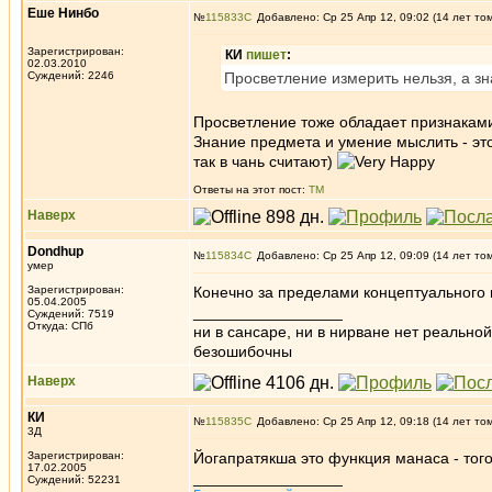
Еше Нинбо
№
115833
Добавлено: Ср 25 Апр 12, 09:02 (14 лет то
Зарегистрирован:
КИ
пишет
:
02.03.2010
Суждений: 2246
Просветление измерить нельзя, а з
Просветление тоже обладает признаками:
Знание предмета и умение мыслить - это
так в чань считают)
Ответы на этот пост:
ТМ
Наверх
Dondhup
№
115834
Добавлено: Ср 25 Апр 12, 09:09 (14 лет то
умер
Зарегистрирован:
Конечно за пределами концептуального 
05.04.2005
_________________
Суждений: 7519
Откуда: СПб
ни в сансаре, ни в нирване нет реально
безошибочны
Наверх
КИ
№
115835
Добавлено: Ср 25 Апр 12, 09:18 (14 лет то
3Д
Зарегистрирован:
Йогапратякша это функция манаса - того
17.02.2005
_________________
Суждений: 52231