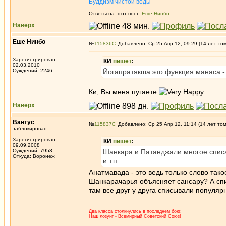
Буддизм чистой воды
Ответы на этот пост:
Еше Нинбо
Наверх
Еше Нинбо
№
115836
Добавлено: Ср 25 Апр 12, 09:29 (14 лет то
Зарегистрирован:
КИ
пишет
:
02.03.2010
Суждений: 2246
Йогапратякша это функция манаса - 
Ки, Вы меня пугаете
Наверх
Вантус
№
115837
Добавлено: Ср 25 Апр 12, 11:14 (14 лет то
заблокирован
Зарегистрирован:
КИ
пишет
:
09.09.2008
Суждений: 7953
Шанкара и Патанджали многое списал
Откуда: Воронеж
и т.п.
Анатмавада - это ведь только слово так
Шанкарачарья объясняет сансару? А списа
там все друг у друга списывали популяр
_________________
Два класса столкнулись в последнем бою;
Наш лозунг - Всемирный Советский Союз!