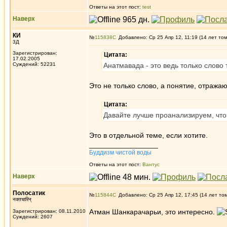
Ответы на этот пост:
test
Наверх
КИ
№
115838
Добавлено: Ср 25 Апр 12, 11:19 (14 лет то
3Д
Зарегистрирован:
Цитата:
17.02.2005
Суждений: 52231
Анатмавада - это ведь только слово 
Это не только слово, а понятие, отраж
Цитата:
Давайте лучше проанализируем, что
Это в отдельной теме, если хотите.
_________________
Буддизм чистой воды
Ответы на этот пост:
Вантус
Наверх
Полосатик
№
115844
Добавлено: Ср 25 Апр 12, 17:45 (14 лет то
नक्तचारिन्
Атман Шанкарачарьи, это интересно.
Зарегистрирован: 08.11.2010
Суждений: 2607