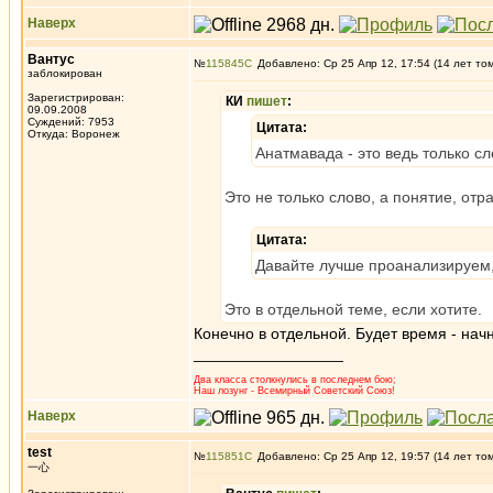
Наверх
Вантус
№
115845
Добавлено: Ср 25 Апр 12, 17:54 (14 лет то
заблокирован
Зарегистрирован:
КИ
пишет
:
09.09.2008
Суждений: 7953
Цитата:
Откуда: Воронеж
Анатмавада - это ведь только сл
Это не только слово, а понятие, о
Цитата:
Давайте лучше проанализируем,
Это в отдельной теме, если хотите.
Конечно в отдельной. Будет время - нач
_________________
Два класса столкнулись в последнем бою;
Наш лозунг - Всемирный Советский Союз!
Наверх
test
№
115851
Добавлено: Ср 25 Апр 12, 19:57 (14 лет то
一心