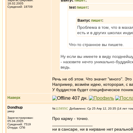
Вантус
пишет
:
Зарегистрирован:
18.02.2005
Суждений: 18709
test
пишет
:
Вантус
пишет
:
Проблема в том, что в маха
есть и в других школах инд
Что-то странное вы пишете.
Ну если вы имеете в виду позднейшу
- назовите нечто уникально-буддийс
ведь.
Речь не об этом. Что значит "много". Э
Например, возмём идею, которорая, с ва
У буддистов будет специфическое пони
Наверх
Dondhup
№
115855
Добавлено: Ср 25 Апр 12, 20:35 (14 лет то
умер
Зарегистрирован:
Про карму - точно.
05.04.2005
_________________
Суждений: 7519
Откуда: СПб
ни в сансаре, ни в нирване нет реально