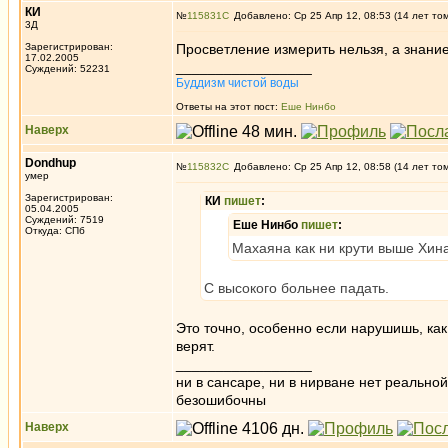
КИ
№
115831
Добавлено: Ср 25 Апр 12, 08:53 (14 лет то
3Д
Зарегистрирован:
Просветление измерить нельзя, а знани
17.02.2005
_________________
Суждений: 52231
Буддизм чистой воды
Ответы на этот пост:
Еше Нинбо
Наверх
Dondhup
№
115832
Добавлено: Ср 25 Апр 12, 08:58 (14 лет то
умер
Зарегистрирован:
КИ
пишет
:
05.04.2005
Суждений: 7519
Еше Нинбо
пишет
:
Откуда: СПб
Махаяна как ни крути выше Хин
С высокого больнее падать.
Это точно, особенно если нарушишь, как
верят.
_________________
ни в сансаре, ни в нирване нет реально
безошибочны
Наверх