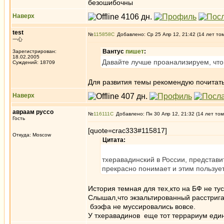
безошибочны
Наверх
test
№
115858
Добавлено: Ср 25 Апр 12, 21:42 (14 лет то
一心
Вантус
пишет
:
Зарегистрирован:
18.02.2005
Давайте лучше проанализируем, что
Суждений: 18709
Для развития темы рекомендую почитат
Наверх
авраам руссо
№
116111
Добавлено: Пн 30 Апр 12, 21:32 (14 лет том
Гость
[quote=crac333#115817]
Откуда: Moscow
Цитата:
тхеравадинский в России, представи
прекрасно понимает и этим пользует
История темная для тех,кто на БФ не т
Слышал,что экзальтированный расстрига 
бээфа не муссировались вовсе.
У тхеравадинов еще тот террариум еди