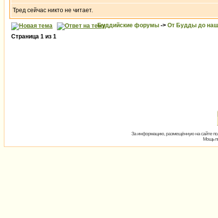
Тред сейчас никто не читает.
Буддийские форумы
->
От Будды до наш
Страница
1
из
1
За информацию, размещённую на сайте пол
Мощь пх