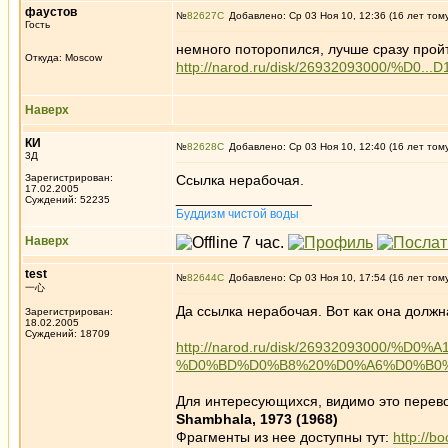
фаустов
№
82627
Добавлено: Ср 03 Ноя 10, 12:36 (16 лет том
Гость
немного поторопился, лучше сразу прой
Откуда: Moscow
http://narod.ru/disk/26932093000/%D0...D
Наверх
КИ
№
82628
Добавлено: Ср 03 Ноя 10, 12:40 (16 лет том
3Д
Зарегистрирован:
Ссылка нерабочая.
17.02.2005
_________________
Суждений: 52235
Буддизм чистой воды
Наверх
test
№
82644
Добавлено: Ср 03 Ноя 10, 17:54 (16 лет том
一心
Да ссылка нерабочая. Вот как она должн
Зарегистрирован:
18.02.2005
Суждений: 18709
http://narod.ru/disk/2693209300
%D0%BD%D0%B8%20%D0%A6%D0%B0%D1
Для интересующихся, видимо это перево
Shambhala, 1973 (1968)
Фрагменты из нее доступны тут:
http://