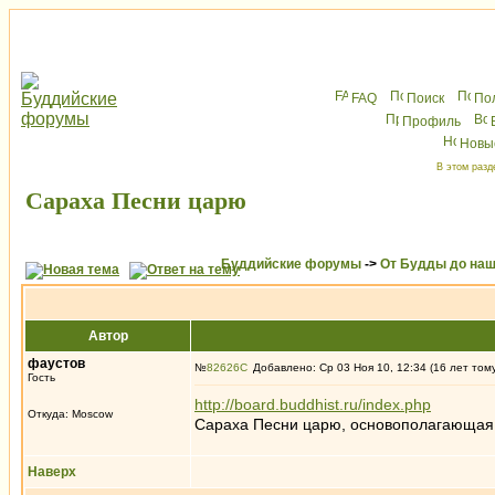
FAQ
Поиск
По
Профиль
Новы
В этом разд
Сараха Песни царю
Буддийские форумы
->
От Будды до наш
Автор
фаустов
№
82626
Добавлено: Ср 03 Ноя 10, 12:34 (16 лет том
Гость
http://board.buddhist.ru/index.php
Откуда: Moscow
Сараха Песни царю, основополагающая
Наверх