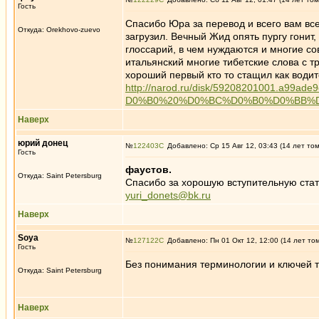
Гость
Спасибо Юра за перевод и всего вам все
Откуда: Orekhovo-zuevo
загрузил. Вечный Жид опять пургу гонит
глоссарий, в чем нуждаются и многие со
итальянский многие тибетские слова с 
хороший первый кто то стащил как води
http://narod.ru/disk/59208201001.a
D0%B0%20%D0%BC%D0%B0%D0%BB%D
Наверх
юрий донец
№
122403
Добавлено: Ср 15 Авг 12, 03:43 (14 лет то
Гость
фаустов.
Откуда: Saint Petersburg
Спасибо за хорошую вступительную ста
yuri_donets@bk.ru
Наверх
Soya
№
127122
Добавлено: Пн 01 Окт 12, 12:00 (14 лет то
Гость
Без понимания терминологии и ключей т
Откуда: Saint Petersburg
Наверх