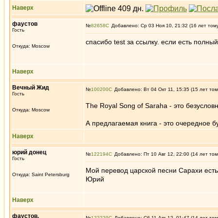
Наверх
фаустов
№
82658
Добавлено: Ср 03 Ноя 10, 21:32 (16 лет том
Гость
спасибо test за ссылку. если есть полны
Откуда: Moscow
Наверх
Вечный Жид
№
100200
Добавлено: Вт 04 Окт 11, 15:35 (15 лет том
Гость
The Royal Song of Saraha - это безусло
Откуда: Moscow
А предлагаемая книга - это очередное б
Наверх
юрий донец
№
122194
Добавлено: Пт 10 Авг 12, 22:00 (14 лет том
Гость
Мой перевод царской песни Сарахи есть
Откуда: Saint Petersburg
Юрий
Наверх
фаустов.
№
122229
Добавлено: Сб 11 Авг 12, 01:47 (14 лет том