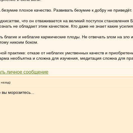
безумие плохое качество. Развивать безумие к добру не приведёт.
дхисаттве, что он отваживается на великий поступок становления 
сознать не обладает этим качеством. Кто даже не знает какие усил
ь благие и неблагие кармические плоды. Не отвечать злом на зло и 
тому никоим боком.
ной практике: отказе от неблагих умственных качеств и приобретен
рма необъятна и сложна для изучения, медитация сложна для пра
 назад)
 вы морозитесь...