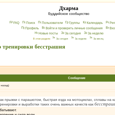
Дхарма
Буддийское сообщество
FAQ
Поиск
Пользователи
Группы
Календарь
Peг
Профиль
Войти и проверить личные сообщения
Вхo
Новые посты
За сегодня
За неделю
В этом разделе:
За сегодня
За неделю
За месяц
о тренировки бесстрашия
Сообщение
 назад)
как прыжки с парашютом, быстрая езда на мотоциклах, сплавы на к
бесстраши
ренировки и выработки таких очень важных качеств как
абатывают.
ерпение и сила воли.