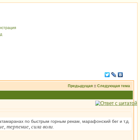
иcтрaция
д
Предыдущая
::
Следующая тема
атамаранах по быстрым горным рекам, марафонский бег и т.д.
е, терпение, сила воли
.