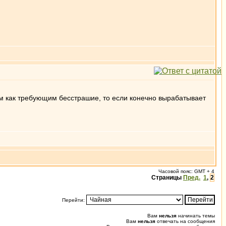
м как требующим бесстрашие, то если конечно вырабатывает
Часовой пояс: GMT + 4
Страницы
Пред.
1
,
2
Перейти:
Вам
нельзя
начинать темы
Вам
нельзя
отвечать на сообщения