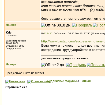
вся мистика нипочём,-
вот только начальства боится так,
что в миг немеет при нём... (с) Ва
бесстрашие это немного другое, чем отк
Наверх
Krie
№
82343
Добавлено: Сб 30 Окт 10, 17:50 (16 лет том
баловник
Зарегистрирован:
http://www.bastau.com/success-emotions-c
18.01.2006
Если кому и принесут пользу достижен
Суждений: 3693
Откуда: russia
сострадание трудоустройство в соответ
_________________
достаточнее предположенных
Наверх
Тред сейчас никто не читает.
Буддийские форумы
->
Чайная
Страница
2
из
2