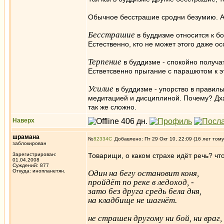
Обычное бесстрашие сродни безумию. А 
Бесстрашие
в буддизме относится к бо
Естественно, кто не может этого даже о
Терпение
в буддизме - спокойно получат
Естветсвенно прыгание с парашютом к э
Усилие
в буддизме - упорство в правиль
медитацией и дисциплиной. Почему? Дха
так же сложно.
Наверх
шрамана
№
82334
Добавлено: Пт 29 Окт 10, 22:09 (16 лет тому
заблокирован
Зарегистрирован:
Товарищи, о каком страхе идёт речь? что
01.04.2008
Суждений: 877
Откуда: инопланетян.
Один на бегу остановит коня,
пройдёт по реке в ледоход, -
зато без друга средь бела дня,
на кладбище не шагнёт.
не страшен другому ни бой, ни враг,