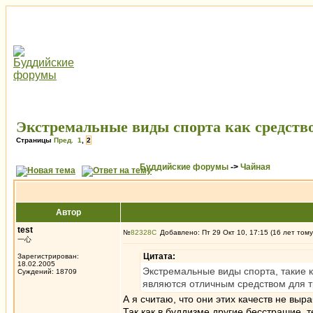
Экстремальные виды спорта как средств
Страницы
Пред.
1
,
2
Буддийские форумы
->
Чайная
Автор
test
№
82328
Добавлено: Пт 29 Окт 10, 17:15 (16 лет тому
一心
Цитата:
Зарегистрирован:
18.02.2005
Экстремальные виды спорта, такие 
Суждений: 18709
являются отличным средством для т
А я считаю, что они этих качеств не выр
Так как в буддизме другие бесстрашие, т