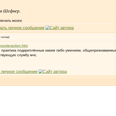
дим Шефнер.
лючать мозги.
у назад)
ounteraction.htm
ия практика подкреплённые каким либо умением, общепризнаваемы
ствующую службу мчс.