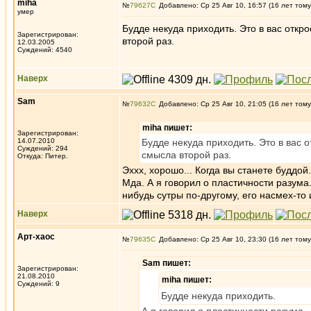
miha
№
79627
Добавлено: Ср 25 Авг 10, 16:57 (16 лет тому
умер
Будде некуда приходить. Это в вас откро
Зарегистрирован:
второй раз.
12.03.2005
Суждений: 4540
Наверх
Sam
№
79632
Добавлено: Ср 25 Авг 10, 21:05 (16 лет тому
miha пишет:
Зарегистрирован:
14.07.2010
Будде некуда приходить. Это в вас о
Суждений: 294
смысла второй раз.
Откуда: Питер.
Эххх, хорошо... Когда вы станете буддой.
Мда. А я говорил о пластичности разума
нибудь сутры по-другому, его насмех-то 
Наверх
Арт-хаос
№
79635
Добавлено: Ср 25 Авг 10, 23:30 (16 лет тому
Sam пишет:
Зарегистрирован:
21.08.2010
miha пишет:
Суждений: 9
Будде некуда приходить.