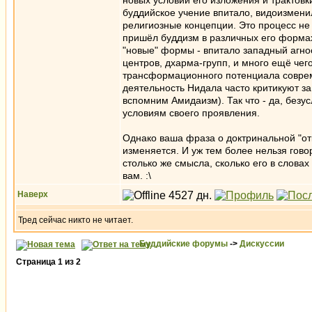
новых условий его изложения и трактовки
буддийское учение впитало, видоизмени
религиозные концепции. Это процесс не 
пришёл буддизм в различных его формах 
"новые" формы - впитало западный агнос
центров, дхарма-групп, и много ещё чег
трансформационного потенциала совреме
деятельность Нидала часто критикуют за
вспомним Амидаизм). Так что - да, безу
условиям своего проявления.
Однако ваша фраза о доктринальной "отк
изменяется. И уж тем более нельзя гово
столько же смысла, сколько его в словах
вам. :\
Наверх
Тред сейчас никто не читает.
Буддийские форумы
->
Дискуссии
Страница
1
из
2