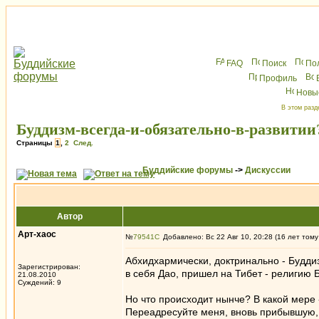
FAQ
Поиск
По
Профиль
Новы
В этом разд
Буддизм-всегда-и-обязательно-в-развитии
Страницы
1
,
2
След.
Буддийские форумы
->
Дискуссии
Автор
Арт-хаос
№
79541
Добавлено: Вс 22 Авг 10, 20:28 (16 лет тому
Абхидхармически, доктринально - Буддиз
Зарегистрирован:
в себя Дао, пришел на Тибет - религию Бо
21.08.2010
Суждений: 9
Но что происходит нынче? В какой мере -
Переадресуйте меня, вновь прибывшую, -