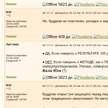
Наверх
test
№
79542
Добавлено: Вс 22 Авг 10, 21:07 (16 лет тому
一心
Не, буддизм не пластичен, ригиден и зак
Зарегистрирован:
18.02.2005
Суждений: 18709
Наверх
Арт-хаос
№
79544
Добавлено: Вс 22 Авг 10, 22:07 (16 лет тому
●
ДА.
Если говорить о РЕЗУЛЬТАТЕ. Об у
Зарегистрирован:
21.08.2010
Суждений: 9
●
НЕТ.
Если говорить о МЕТОДЕ, как о 
интерпретировать Учение, отвергая 
Кали-Юга
(?)
Наверх
test
№
79545
Добавлено: Вс 22 Авг 10, 22:17 (16 лет тому
一心
Буддизм открыт (не защищён) перед людь
Зарегистрирован:
18.02.2005
этом традиционно преуспевают. Но метод
Суждений: 18709