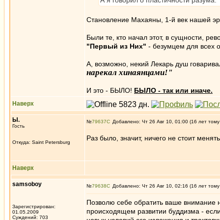
А я говорил о пластичности разума.
Становление Махаяны, 1-й век нашей эр
Были те, кто начал этот, в сущности, р
"Первый из Них"
- безумцем для всех
А, возможно, некий Лекарь душ говарива
нарекал хинаянцами!"
И это - БЫЛО!
БЫЛО - так или иначе.
Наверх
Ы.
№
79637
Добавлено: Чт 26 Авг 10, 01:00 (16 лет тому
Гость
Раз было, значит, ничего не стоит менять
Откуда: Saint Petersburg
Наверх
samsoboy
№
79638
Добавлено: Чт 26 Авг 10, 02:16 (16 лет тому
Позволю себе обратить ваше внимание н
Зарегистрирован:
происходящем развитии буддизма - есл
01.05.2009
Суждений: 703