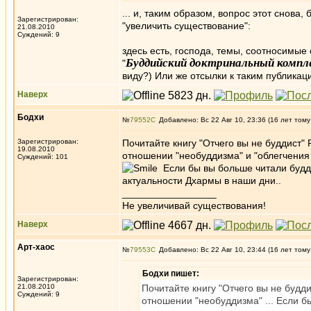
... и, таким образом, вопрос этот снова
Зарегистрирован:
"увеличить существование":
21.08.2010
Суждений: 9
здесь есть, господа, темы, соотносимые
Буддийский доктринальный компле
"
виду?) Или же отсылки к таким публика
Наверх
Бодхи
№
79552
Добавлено: Вс 22 Авг 10, 23:36 (16 лет тому
Зарегистрирован:
Почитайте книгу "Отчего вы не буддист" 
19.08.2010
отношении "необуддизма" и "облегчени
Суждений: 101
Если бы вы больше читали будди
актуальности Дхармы в наши дни..
_________________
Не увеличивай существования!
Наверх
Арт-хаос
№
79553
Добавлено: Вс 22 Авг 10, 23:44 (16 лет тому
Бодхи пишет:
Зарегистрирован:
21.08.2010
Почитайте книгу "Отчего вы не будди
Суждений: 9
отношении "необуддизма" ... Если б