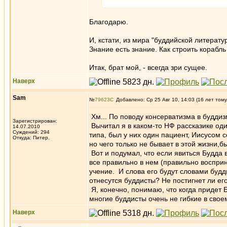
Благодарю.
И, кстати, из мира "буддийской литерату
Знание есть знание. Как строить кораб
Итак, брат мой, - всегда зри сущее.
Наверх
Sam
№
79623
Добавлено: Ср 25 Авг 10, 14:03 (16 лет тому
Хм... По поводу консерватизма в буддиз
Зарегистрирован:
Вычитал я в каком-то НФ рассказике оди
14.07.2010
Суждений: 294
типа, был у них один пациент, Иисусом 
Откуда: Питер.
но чего только не бывает в этой жизни,б
Вот и подумал, что если явиться Будда в
все правильно в нем (правильно восприни
учение. И слова его будут словами будд
отнесутся буддисты? Не постигнет ли ег
Я, конечно, понимаю, что когда придет Б
многие буддисты очень не гибкие в свое
Наверх