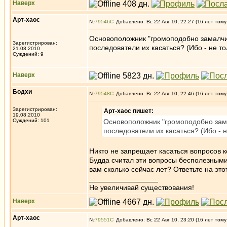
Наверх
Арт-хаос
№
79546
Добавлено: Вс 22 Авг 10, 22:27 (16 лет тому
Основоположник "громоподобно замалчив
Зарегистрирован:
последователи их касаться? (Ибо - не т
21.08.2010
Суждений: 9
Наверх
Бодхи
№
79548
Добавлено: Вс 22 Авг 10, 22:46 (16 лет тому
Зарегистрирован:
Арт-хаос пишет:
19.08.2010
Суждений: 101
Основоположник "громоподобно замал
последователи их касаться? (Ибо - 
Никто не запрещает касаться вопросов 
Будда считал эти вопросы бесполезными
вам сколько сейчас лет? Ответьте на это
_________________
Не увеличивай существования!
Наверх
Арт-хаос
№
79551
Добавлено: Вс 22 Авг 10, 23:20 (16 лет тому