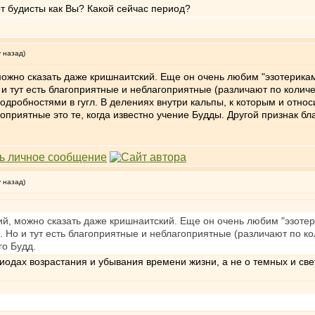
от будисты как Вы? Какой сейчас период?
у назад)
можно сказать даже кришнаитский. Еще он очень любим "эзотерикам
о и тут есть благоприятные и неблагоприятные (различают по коли
подробностями в гугл. В делениях внутри кальпы, к которым и отно
оприятные это те, когда известно учение Будды. Другой признак бл
у назад)
ий, можно сказать даже кришнаитский. Еще он очень любим "эзотер
е. Но и тут есть благоприятные и неблагоприятные (различают по 
го Будд.
риодах возрастания и убывания времени жизни, а не о темных и све