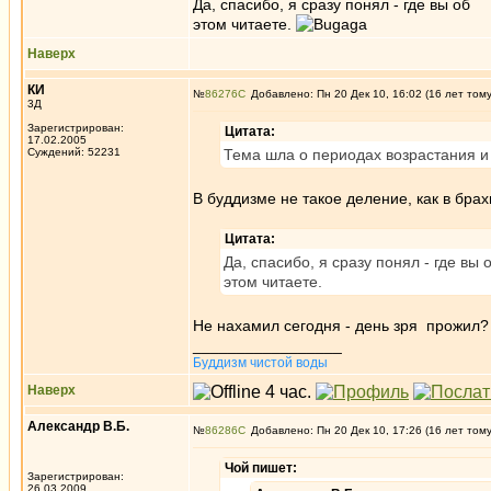
Да, спасибо, я сразу понял - где вы об
этом читаете.
Наверх
КИ
№
86276
Добавлено: Пн 20 Дек 10, 16:02 (16 лет том
3Д
Зарегистрирован:
Цитата:
17.02.2005
Суждений: 52231
Тема шла о периодах возрастания и 
В буддизме не такое деление, как в бра
Цитата:
Да, спасибо, я сразу понял - где вы 
этом читаете.
Не нахамил сегодня - день зря прожил?
_________________
Буддизм чистой воды
Наверх
Александр В.Б.
№
86286
Добавлено: Пн 20 Дек 10, 17:26 (16 лет том
Чой пишет:
Зарегистрирован:
26.03.2009