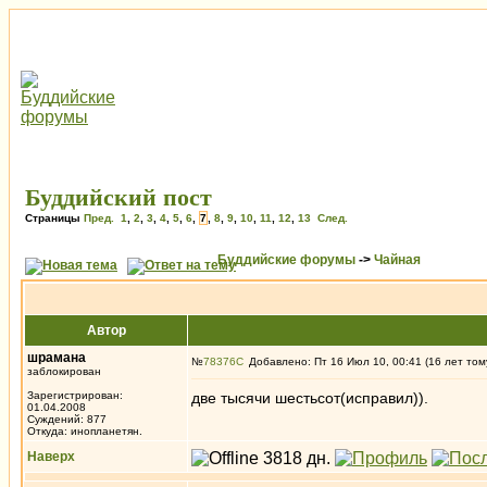
Буддийский пост
Страницы
Пред.
1
,
2
,
3
,
4
,
5
,
6
,
7
,
8
,
9
,
10
,
11
,
12
,
13
След.
Буддийские форумы
->
Чайная
Автор
шрамана
№
78376
Добавлено: Пт 16 Июл 10, 00:41 (16 лет том
заблокирован
Зарегистрирован:
две тысячи шестьсот(исправил)).
01.04.2008
Суждений: 877
Откуда: инопланетян.
Наверх