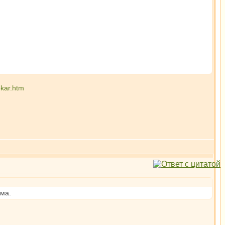
kar.htm
рма.