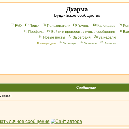
Дхарма
Буддийское сообщество
FAQ
Поиск
Пользователи
Группы
Календарь
Peг
Профиль
Войти и проверить личные сообщения
Вхo
Новые посты
За сегодня
За неделю
В этом разделе:
За сегодня
За неделю
За месяц
Сообщение
у назад)