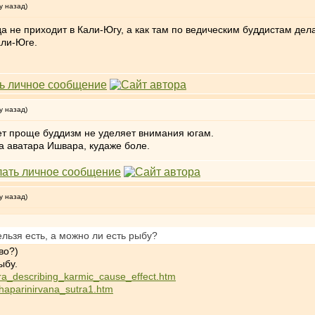
у назад)
а не приходит в Кали-Югу, а как там по ведическим буддистам дел
али-Юге.
у назад)
жет проще буддизм не уделяет внимания югам.
а аватара Ишвара, кудаже боле.
у назад)
ельзя есть, а можно ли есть рыбу?
во?)
ыбу.
utra_describing_karmic_cause_effect.htm
ahaparinirvana_sutra1.htm