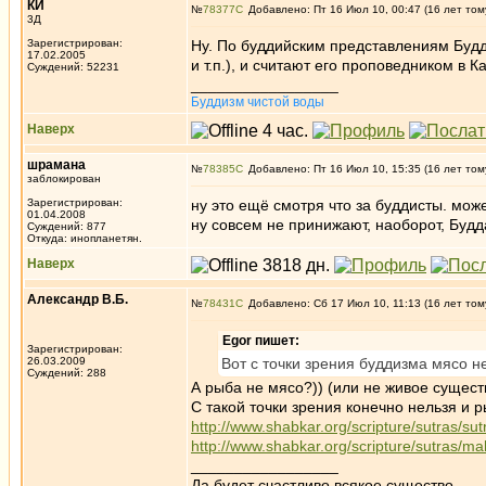
КИ
№
78377
Добавлено: Пт 16 Июл 10, 00:47 (16 лет том
3Д
Зарегистрирован:
Ну. По буддийским представлениям Будд
17.02.2005
и т.п.), и считают его проповедником в К
Суждений: 52231
_________________
Буддизм чистой воды
Наверх
шрамана
№
78385
Добавлено: Пт 16 Июл 10, 15:35 (16 лет том
заблокирован
Зарегистрирован:
ну это ещё смотря что за буддисты. мо
01.04.2008
ну совсем не принижают, наоборот, Будд
Суждений: 877
Откуда: инопланетян.
Наверх
Александр В.Б.
№
78431
Добавлено: Сб 17 Июл 10, 11:13 (16 лет том
Egor пишет:
Зарегистрирован:
26.03.2009
Вот с точки зрения буддизма мясо н
Суждений: 288
А рыба не мясо?)) (или не живое сущест
С такой точки зрения конечно нельзя и р
http://www.shabkar.org/scripture/sutras/s
http://www.shabkar.org/scripture/sutras/m
_________________
Да будет счастливо всякое существо.