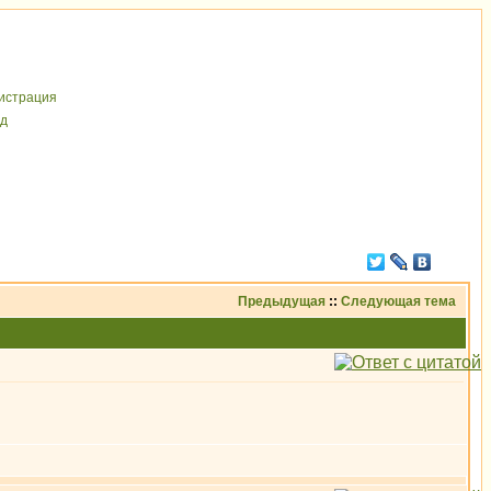
иcтрaция
д
Предыдущая
::
Следующая тема