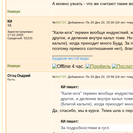
А можно узнать - что же считают такие в
Наверх
КИ
№
86272
Добавлено: Пн 20 Дек 10, 15:30 (16 лет том
3Д
Зарегистрирован:
"Кали-юга" термин вообще индуисткий, 
17.02.2005
другое, и деление внутри кальп тоже. Н
Суждений: 52231
кальпе), когда приходит много Будд. За 
поэтому прямого соотношения нет), благ
_________________
Буддизм чистой воды
Наверх
Отэц Ондрий
№
86273
Добавлено: Пн 20 Дек 10, 15:58 (16 лет том
Гость
КИ пишет:
"Кали-юга" термин вообще индуистк
другое, и деление внутри кальп тож
(Благой кальпе), когда приходит мно
Да, спасибо, мы в курсе. Тема шла о пе
КИ пишет:
За подробностями в гугл.