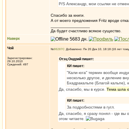
P/S Александр, мои ссылки не отм
Спасибо за книги.
А от моего предложения Fritz вроде отка
_________________
Да будет счастливо всякое существо.
Наверх
Чой
№
86287
Добавлено: Пн 20 Дек 10, 18:18 (16 лет том
Зарегистрирован:
Отэц Ондрий пишет:
29.10.2010
Суждений: 497
КИ пишет:
"Кали-юга" термин вообще индуи
несколько другое, и деление вн
Бхадракальпе (Благой кальпе), 
Да, спасибо, мы в курсе.
Тема шла 
КИ пишет:
За подробностями в гугл.
Да, спасибо, я сразу понял - где вы 
этом читаете.