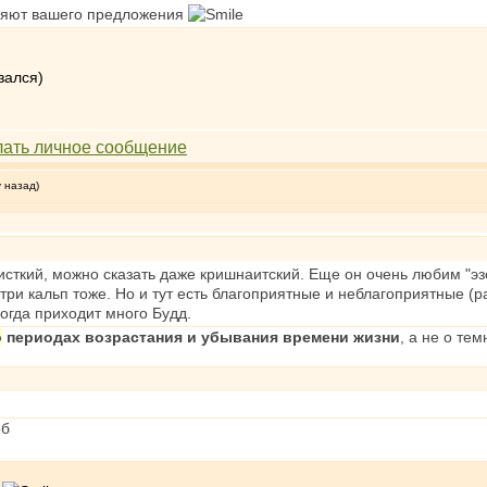
еняют вашего предложения
зался)
у назад)
сткий, можно сказать даже кришнаитский. Еще он очень любим "эз
утри кальп тоже. Но и тут есть благоприятные и неблагоприятные 
когда приходит много Будд.
о
периодах возрастания и убывания времени жизни
, а не о те
об