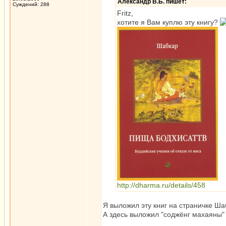
Александр В.Б. пишет:
Суждений: 288
Fritz,
хотите я Вам куплю эту книгу?
http://dharma.ru/details/458
Я выложил эту книг на страничке Ша
А здесь выложил "соджёнг махаяны"