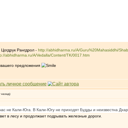
 Цогдрук Рангдрол -
http://abhidharma.ru/A/Guru%20Mahasiddhi/Shab
tp://abhidharma.ru/A/Vedalla/Content/TK/0017.htm
т вашего предложения
у назад)
ас не Кали-Юга. В Кали-Югу не приходят Будды и неизвестна Дха
ивет в лесу и продолжает подрывать железные дороги.