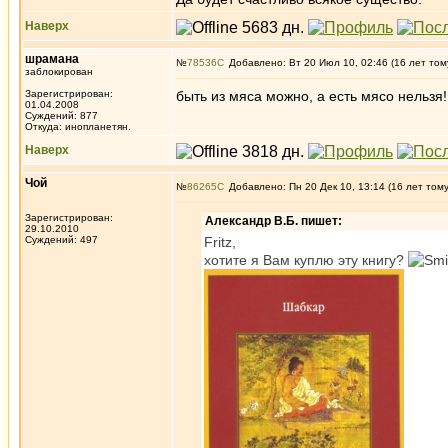
Наверх
шрамана
№
78536
Добавлено: Вт 20 Июл 10, 02:46 (16 лет том
заблокирован
Зарегистрирован:
быть из мяса можно, а есть мясо нельзя!
01.04.2008
Суждений: 877
Откуда: инопланетян.
Наверх
Чой
№
86265
Добавлено: Пн 20 Дек 10, 13:14 (16 лет том
Зарегистрирован:
Александр В.Б. пишет:
29.10.2010
Суждений: 497
Fritz,
хотите я Вам куплю эту книгу?