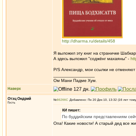
http://dharma.ru/details/458
Я выложил эту книг на страничке Шабкар
А здесь выложил "соджёнг махаяны" -
ht
P/S Александр, мои ссылки не отменяю
_________________
Ом Мани Падме Хум.
Наверх
Отэц Ондрий
№
86266
Добавлено: Пн 20 Дек 10, 13:32 (16 лет том
Гость
КИ пишет:
По буддийским представлениям сейч
Опа! Какие новости! А старый дед все ж