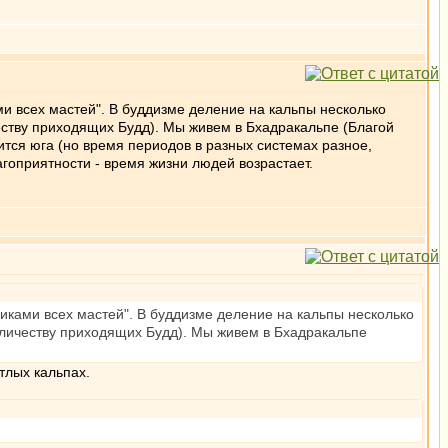
и всех мастей". В буддизме деление на кальпы несколько
честву приходящих Будд). Мы живем в Бхадракальпе (Благой
сится юга (но время периодов в разных системах разное,
агоприятности - время жизни людей возрастает.
иками всех мастей". В буддизме деление на кальпы несколько
количеству приходящих Будд). Мы живем в Бхадракальпе
тлых кальпах.