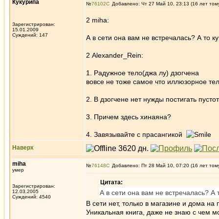
Кукурипа
№
76102
Добавлено: Чт 27 Май 10, 23:13 (16 лет том
2 miha:
Зарегистрирован:
15.01.2009
Суждений: 147
А в сети она вам не встречалась? А то к
2 Alexander_Rein:
1. Радужное тело(джа лу) дзогчена
вовсе не тоже самое что иллюзорное тел
2. В дзогчене нет нужды постигать пусто
3. Причем здесь хинаяна?
4. Завязывайте с прасангикой
Наверх
miha
№
76148
Добавлено: Пт 28 Май 10, 07:20 (16 лет том
умер
Цитата:
Зарегистрирован:
12.03.2005
А в сети она вам не встречалась? А 
Суждений: 4540
В сети нет, только в магазине и дома на
Уникальная книга, даже не знаю с чем м