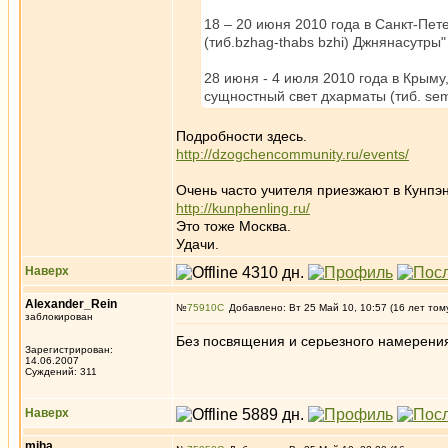
18 – 20 июня 2010 года в Санкт-Пет
(тиб.bzhag-thabs bzhi) Джнянасутры"
28 июня - 4 июля 2010 года в Крыму
сущностный свет дхарматы (тиб. sem
Подробности здесь.
http://dzogchencommunity.ru/events/
Очень часто учителя приезжают в Кунпэ
http://kunphenling.ru/
Это тоже Москва.
Удачи.
Наверх
Alexander_Rein
№
75910
Добавлено: Вт 25 Май 10, 10:57 (16 лет том
заблокирован
Без посвящения и серьезного намерения 
Зарегистрирован:
14.06.2007
Суждений: 311
Наверх
miha