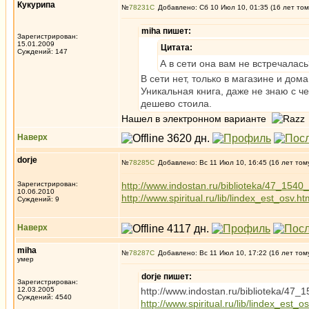
Кукурипа
№
78231
Добавлено: Сб 10 Июл 10, 01:35 (16 лет том
miha пишет:
Зарегистрирован:
15.01.2009
Цитата:
Суждений: 147
А в сети она вам не встречалась
В сети нет, только в магазине и дом
Уникальная книга, даже не знаю с ч
дешево стоила.
Нашел в электронном варианте
Наверх
dorje
№
78285
Добавлено: Вс 11 Июл 10, 16:45 (16 лет том
Зарегистрирован:
http://www.indostan.ru/biblioteka/47_1540
10.06.2010
http://www.spiritual.ru/lib/lindex_est_osv.ht
Суждений: 9
Наверх
miha
№
78287
Добавлено: Вс 11 Июл 10, 17:22 (16 лет том
умер
dorje пишет:
Зарегистрирован:
12.03.2005
http://www.indostan.ru/biblioteka/47_
Суждений: 4540
http://www.spiritual.ru/lib/lindex_est_o