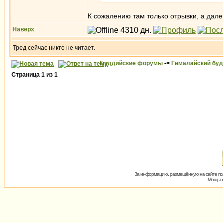
К сожалению там только отрывки, а далек
Наверх
Тред сейчас никто не читает.
Буддийские форумы
->
Гималайский бу
Страница
1
из
1
За информацию, размещённую на сайте пол
Мощь пх