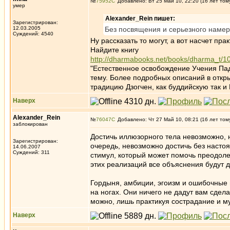
№
75952
Добавлено: Вт 25 Май 10, 22:20 (16 лет том
умер
Alexander_Rein пишет:
Зарегистрирован:
12.03.2005
Без посвящения и серьезного намере
Суждений: 4540
Ну рассказать то могут, а вот насчет пра
Найдите книгу
http://dharmabooks.net/books/dharma_t/1
"Естественное освобождение Учения Падм
тему. Более подробных описаний в откр
традицию Дзогчен, как буддийскую так 
Наверх
Alexander_Rein
№
76047
Добавлено: Чт 27 Май 10, 08:21 (16 лет том
заблокирован
Достичь иллюзорного тела невозможно, н
Зарегистрирован:
очередь, невозможно достичь без насто
14.06.2007
Суждений: 311
стимул, который может помочь преодоле
этих реализаций все объяснения будут 
Гордыня, амбиции, эгоизм и ошибочные 
на ногах. Они ничего не дадут вам сдела
можно, лишь практикуя сострадание и м
Наверх