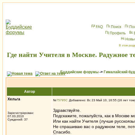
FAQ
Поиск
По
Профиль
Новы
В этом разд
Где найти Учителя в Москве. Радужное те
Буддийские форумы
->
Гималайский бу
Автор
Хельга
№
75795
Добавлено: Вс 23 Май 10, 16:55 (16 лет том
Здравствуйте.
Зарегистрирован:
Подскажите, пожалуйста, как в Москве м
07.03.2010
Суждений: 37
Или как найти Учителя (лучше русскоязы
Не спрашиваю вас о радужном теле, пот
Спасибо.