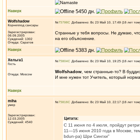
Наверх
Wolfshadow
№
75798
Добавлено: Вс 23 Май 10, 17:49 (16 лет том
Корнеплод сансары
Зарегистрирован:
Странные у тебя вопросы. Не думаю, что
06.09.2005
на его объяснение.
Суждений: 1302
Откуда: Саратов
Наверх
Хельга1
№
75804
Добавлено: Вс 23 Май 10, 19:25 (16 лет том
Гость
Wolfshadow
, чем странные-то? В будди
Откуда: Moscow
И мне нужен тот Учитель, который нормал
Наверх
miha
№
75816
Добавлено: Вс 23 Май 10, 22:17 (16 лет том
умер
Зарегистрирован:
Цитата:
12.03.2005
Суждений: 4540
С 11 июня по 4 июля, пройдут ретр
11—15 июня 2010 года в Москве, тем
bdun-pa) Шри Сингхи"