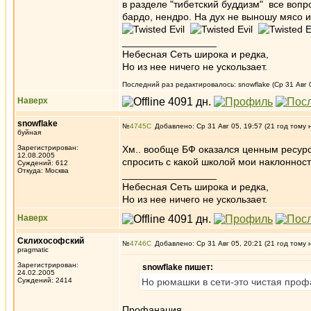
в разделе "тибетский буддизм" все воп
бардо, нендро. На дух не выношу мясо и
_________________
Небесная Сеть широка и редка,
Но из нее ничего не ускользает.
Последний раз редактировалось: snowflake (Ср 31 Авг 0
Наверх
snowflake
№
4745
Добавлено: Ср 31 Авг 05, 19:57 (21 год тому 
буйная
Зарегистрирован:
Хм.. вообще БФ оказался ценным ресурсо
12.08.2005
спросить с какой школой мои наклоннос
Суждений: 612
Откуда: Москва
_________________
Небесная Сеть широка и редка,
Но из нее ничего не ускользает.
Наверх
Склихософский
№
4746
Добавлено: Ср 31 Авг 05, 20:21 (21 год тому 
pragmatic
Зарегистрирован:
snowflake пишет:
24.02.2005
Суждений: 2414
Но рюмашки в сети-это чистая проф
Профанация