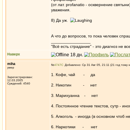
(от лат. profanatio - осквернение святы
уважения.
8) Да уж.
А что до вопросов, то пока человек спра
_________________
"Всё есть страдание" - это диагноз не вс
Наверх
miha
№
4747
Добавлено: Ср 31 Авг 05, 21:11 (21 год тому 
умер
1. Кофе, чай - да
Зарегистрирован:
12.03.2005
Суждений: 4540
2. Никотин - нет
3. Марихуанна - нет
4. Постоянное чтение текстов, сутр - ино
5. Алкоголь - иногда (в основном чтоб н
6. Наркотики - нет