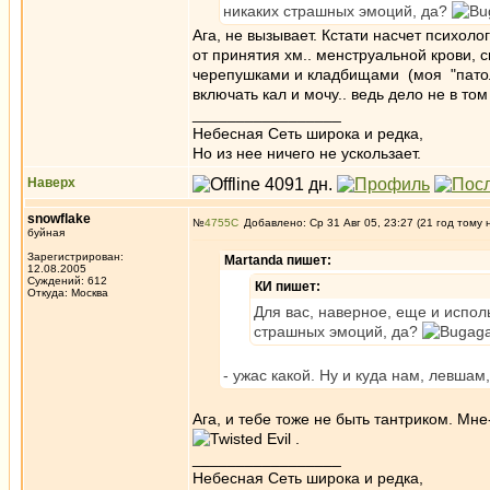
никаких страшных эмоций, да?
Ага, не вызывает. Кстати насчет психол
от принятия хм.. менструальной крови, 
черепушками и кладбищами (моя "патоло
включать кал и мочу.. ведь дело не в то
_________________
Небесная Сеть широка и редка,
Но из нее ничего не ускользает.
Наверх
snowflake
№
4755
Добавлено: Ср 31 Авг 05, 23:27 (21 год тому 
буйная
Зарегистрирован:
Martanda пишет:
12.08.2005
Суждений: 612
КИ пишет:
Откуда: Москва
Для вас, наверное, еще и испол
страшных эмоций, да?
- ужас какой. Ну и куда нам, левша
Ага, и тебе тоже не быть тантриком. Мн
.
_________________
Небесная Сеть широка и редка,