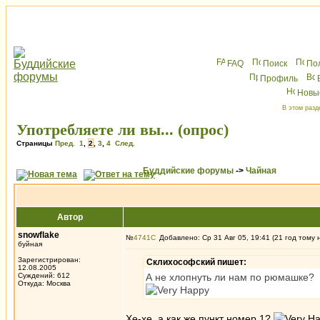
FAQ
Поиск
По
Профиль
Новы
В этом разд
Употребляете ли вы... (опрос)
Страницы
Пред.
1
,
2
,
3
,
4
След.
Буддийские форумы
->
Чайная
Автор
snowflake
№
4741
Добавлено: Ср 31 Авг 05, 19:41 (21 год тому 
буйная
Зарегистрирован:
Склихософский пишет:
12.08.2005
Суждений: 612
А не хлопнуть ли нам по рюмашке?
Откуда: Москва
Хе-хе, а как же пункт номер 1?