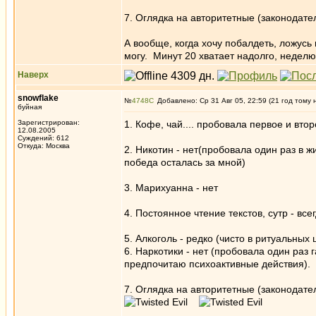
7. Оглядка на авторитетные (законодате
А вообще, когда хочу побалдеть, ложусь
могу. Минут 20 хватает надолго, недел
Наверх
snowflake
№
4748
Добавлено: Ср 31 Авг 05, 22:59 (21 год тому 
буйная
Зарегистрирован:
1. Кофе, чай.... пробовала первое и вт
12.08.2005
Суждений: 612
Откуда: Москва
2. Никотин - нет(пробовала один раз в жи
победа осталась за мной)
3. Марихуанна - нет
4. Постоянное чтение текстов, сутр - все
5. Алкоголь - редко (чисто в ритуальных 
6. Наркотики - нет (пробовала один раз
предпочитаю психоактивные действия).
7. Оглядка на авторитетные (законодат
_________________