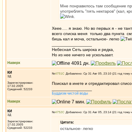
Мне понравилось там сообщение про
употреблять "пять нектаров" (кал, к
.
Хеее..... я знаю. Но во первых я - не та
всего списка меня только два пункта 
бишь кал и моча, остальное- легко
_________________
Небесная Сеть широка и редка,
Но из нее ничего не ускользает.
Наверх
КИ
№
4751
Добавлено: Ср 31 Авг 05, 23:10 (21 год тому 
3Д
Зарегистрирован:
Поискал в инете и отредактировал список
17.02.2005
_________________
Суждений: 52233
Буддизм чистой воды
Наверх
КИ
№
4752
Добавлено: Ср 31 Авг 05, 23:14 (21 год тому 
3Д
Зарегистрирован:
Цитата:
17.02.2005
Суждений: 52233
остальное- легко