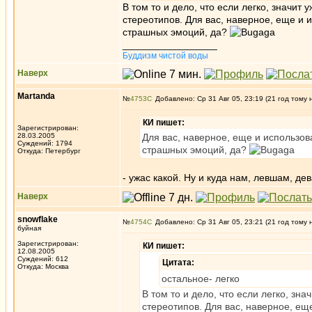
В том то и дело, что если легко, значит
стереотипов. Для вас, наверное, еще и 
страшных эмоций, да?
_________________
Буддизм чистой воды
Наверх
Martanda
№
4753
Добавлено: Ср 31 Авг 05, 23:19 (21 год тому 
КИ пишет:
Зарегистрирован:
28.03.2005
Для вас, наверное, еще и использов
Суждений: 1794
страшных эмоций, да?
Откуда: Петербург
- ужас какой. Ну и куда нам, левшам, д
Наверх
snowflake
№
4754
Добавлено: Ср 31 Авг 05, 23:21 (21 год тому 
буйная
Зарегистрирован:
КИ пишет:
12.08.2005
Суждений: 612
Цитата:
Откуда: Москва
остальное- легко
В том то и дело, что если легко, зн
стереотипов. Для вас, наверное, ещ