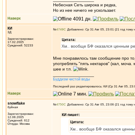
Небесная Сеть широка и редка,
Но из нее ничего не ускользает.
Наверх
КИ
№
4749
Добавлено: Ср 31 Авг 05, 23:01 (21 год тому 
3Д
Зарегистрирован:
Цитата:
17.02.2005
Суждений: 52233
Хм.. вообще БФ оказался ценным рес
Мне понравилось там сообщение про то,
употреблять "пять нектаров" (кал, моча.
шее и т.п.
.
_________________
Буддизм чистой воды
Последний раз редактировалось: КИ (Ср 31 Авг 05, 23:
Наверх
snowflake
№
4750
Добавлено: Ср 31 Авг 05, 23:06 (21 год тому 
буйная
Зарегистрирован:
КИ пишет:
12.08.2005
Суждений: 612
Цитата:
Откуда: Москва
Хм.. вообще БФ оказался ценным