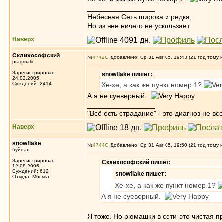
_________________
Небесная Сеть широка и редка,
Но из нее ничего не ускользает.
Наверх
Склихософский
№
4742
Добавлено: Ср 31 Авг 05, 19:43 (21 год тому 
pragmatic
Зарегистрирован:
snowflake пишет:
24.02.2005
Суждений: 2414
Хе-хе, а как же пункт номер 1?
А я не суеверный.
_________________
"Всё есть страдание" - это диагноз не вс
Наверх
snowflake
№
4744
Добавлено: Ср 31 Авг 05, 19:50 (21 год тому 
буйная
Зарегистрирован:
Склихософский пишет:
12.08.2005
Суждений: 612
snowflake пишет:
Откуда: Москва
Хе-хе, а как же пункт номер 1?
А я не суеверный.
Я тоже. Но рюмашки в сети-это чистая 