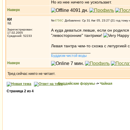
Но из нее ничего не ускользает.
Наверх
КИ
№
4756
Добавлено: Ср 31 Авг 05, 23:27 (21 год тому 
3Д
Зарегистрирован:
А куда деваться левше, если он родился
17.02.2005
"левосторонние" тантрики!
Суждений: 52233
Левая тантра чем-то схожа с летургией с
_________________
Буддизм чистой воды
Наверх
Тред сейчас никто не читает.
Буддийские форумы
->
Чайная
Страница
2
из
4