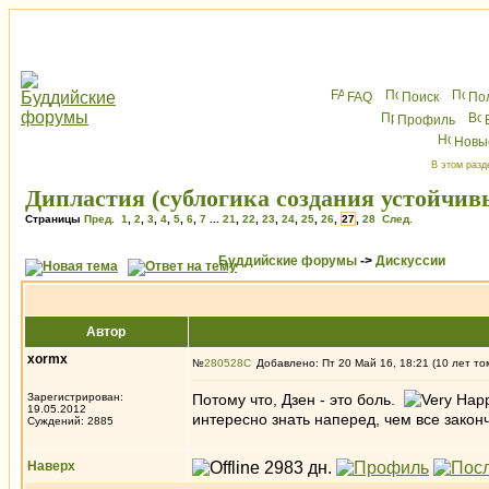
FAQ
Поиск
По
Профиль
Новы
В этом разд
Дипластия (сублогика cоздания устойчив
Страницы
Пред.
1
,
2
,
3
,
4
,
5
,
6
,
7
...
21
,
22
,
23
,
24
,
25
,
26
,
27
,
28
След.
Буддийские форумы
->
Дискуссии
Автор
xormx
№
280528
Добавлено: Пт 20 Май 16, 18:21 (10 лет то
Зарегистрирован:
Потому что, Дзен - это боль.
19.05.2012
интересно знать наперед, чем все закон
Суждений: 2885
Наверх