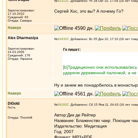
№
82312
Добавлено: Чт 28 Окт 10, 17:04 (16 лет тому
Зарегистрирован:
Сергей Хос, это вы? А почему Го?
17.10.2010
Суждений: 63
Откуда: Самара
Наверх
Alex Dharmasiya
№
84930
Добавлено: Вс 05 Дек 10, 17:10 (16 лет тому
Зарегистрирован:
Го пишет:
24.03.2006
Суждений: 176
Откуда: Украина
[b]Традиционно они использовались 
ударяли деревянной палочкой, а не
Ну и зачем же понадобилось в монастыр
Наверх
DiGold
№
88283
Добавлено: Сб 15 Янв 11, 04:43 (16 лет том
Гость
Автор:Дик де Рейтер
Откуда: Thornhill
Название: Блаженство чакр. Поющие чаш
Издательство: Медитация
Год: 2007
Формат: МР3+PDF