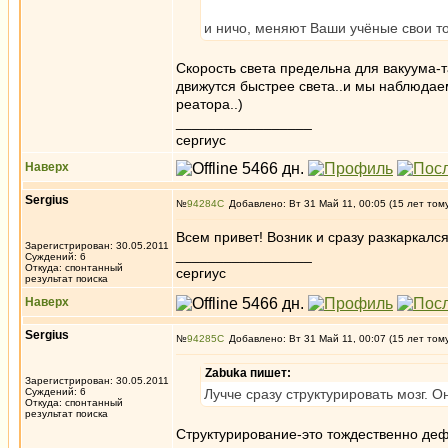
и ничо, меняют Ваши учёные свои точ
Скорость света предельна для вакуума-т
движутся быстрее света..и мы наблюда
реатора..)
_________________
сергиус
Наверх
Sergius
№
94284
Добавлено: Вт 31 Май 11, 00:05 (15 лет том
Всем привет! Возник и сразу разкаркался
Зарегистрирован: 30.05.2011
_________________
Суждений: 6
Откуда: спонтанный
сергиус
результат поиска
Наверх
Sergius
№
94285
Добавлено: Вт 31 Май 11, 00:07 (15 лет том
Zabuka пишет:
Зарегистрирован: 30.05.2011
Суждений: 6
Лучче сразу структурировать мозг. Он
Откуда: спонтанный
результат поиска
Структурирование-это тождественно де