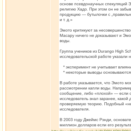
основе псевдонаучных спекуляций 
религию Хадо. При этом он не забыв
продукцию — бутылочки с „правильн
и т. д.»
Эмото критикуют за несовершенство 
Масару ничего не доказывают и Эмо
воды.
Группа учеников из Durango High Sc
исследовательской работе указали 
* эксперимент не учитывает влиян
* некоторые выводы основываются 
В работе указывается, что Эмото мо
рассмотрении капли воды. Например
сообщение, либо «плохой» — если с
исследователь знал заранее, какой 
проверяемую теорию. Подобный «не 
исследователя.
В 2003 году Джеймс Рэнди, основат
миллион долларов если его результ