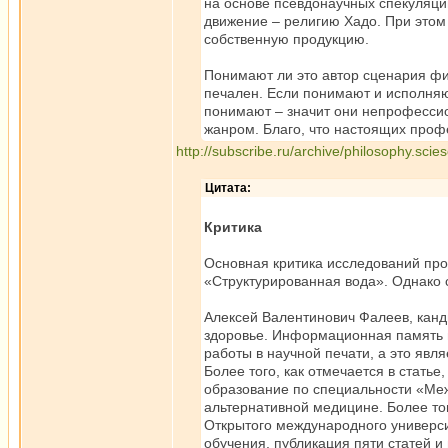
на основе псевдонаучных спекуляци
движение – религию Хадо. При этом 
собственную продукцию.
Понимают ли это автор сценария ф
печален. Если понимают и исполняю
понимают – значит они непрофессио
жанром. Благо, что настоящих профе
http://subscribe.ru/archive/philosophy.sci
Цитата:
Критика
Основная критика исследований про
«Структурированная вода». Однако 
Алексей Валентинович Фалеев, канд
здоровье. Информационная память в
работы в научной печати, а это яв
Более того, как отмечается в стать
образование по специальности «Ме
альтернативной медицине. Более то
Открытого международного универси
обучения, публикация пяти статей 