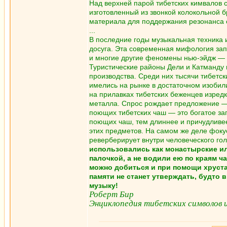
Над верхней парой тибетских кимвалов сп
изготовленный из звонкой колокольной б
материала для поддержания резонанса 
...
В последние годы музыкальная техника
досуга. Эта современная мифология зап
и многие другие феномены нью-эйдж — за
Туристические районы Дели и Катманду
производства. Среди них тысячи тибетс
имелись на рынке в достаточном изобили
на прилавках тибетских беженцев изредк
металла. Спрос рождает предложение — 
поющих тибетских чаш — это богатое за
поющих чаш, тем длиннее и причудливее
этих предметов. На самом же деле фокус 
реверберирует внутри человеческого го
использовались как монастырские ил
палочкой, а не водили ею по краям ч
можно добиться и при помощи хруста
памяти не станет утверждать, будто
музыку!
Роберт Бир
Энциклопедия тибетских символов 