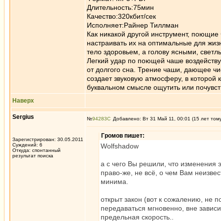
Длительность:75мин
Качество:320кбит/сек
Исполняет:Райнер Тиллман
Как никакой другой инструмент, поющие
настраивать их на оптимальные для жиз
тело здоровьем, а голову ясными, свет
Легкий удар по поющей чаше воздейству
от долгого сна. Трение чаши, дающее ч
создает звуковую атмосферу, в которой
буквальном смысле ощутить или почувств
Наверх
Sergius
№
94283
Добавлено: Вт 31 Май 11, 00:01 (15 лет том
Громов пишет:
Зарегистрирован: 30.05.2011
Суждений: 6
Wolfshadow
Откуда: спонтанный
результат поиска
а с чего Вы решили, что изменения э
право-же, не всё, о чем Вам неизвес
минима.
открыт закон (вот к сожалению, не 
передаваться мгновенно, вне зависим
предельная скорость..