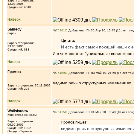
Зарегистрирован:
12.03.2005
Суждений: 4540
Наверх
Samedy
№
75301
Добавлено: Пт 30 Апр 10, 15:45 (16 лет том
барон
Цитата:
Зарегистрирован:
23.05.2005
И есть факт самой поющей чаши с е
Суждений: 638
И в чем состоят "уникальные возможност
Наверх
Громов
№
75409
Добавлено: Пн 03 Май 10, 21:56 (16 лет том
видимо речь о структурных изменениях..
Зарегистрирован: 25.11.2009
Суждений: 228
Наверх
Wolfshadow
№
75415
Добавлено: Вт 04 Май 10, 02:43 (16 лет том
Корнеплод сансары
Зарегистрирован:
Громов пишет:
06.09.2005
Суждений: 1302
видимо речь о структурных изменени
Откуда: Саратов