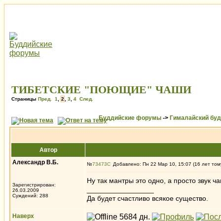
ТИБЕТСКИЕ "ПОЮЩИЕ" ЧАШИ
Страницы
Пред.
1
,
2
,
3
,
4
След.
Буддийские форумы
->
Гималайский бу
Автор
Александр В.Б.
№
73473
Добавлено: Пн 22 Мар 10, 15:07 (16 лет том
Ну так мантры это одно, а просто звук ч
Зарегистрирован:
_________________
26.03.2009
Суждений: 288
Да будет счастливо всякое существо.
Наверх