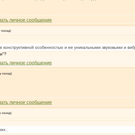
у назад)
е конструктивной особенностью и ее уникальными звуковыми и в
и"?
у назад)
у назад)
ях..