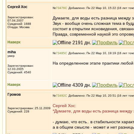
Сергей Хос
№
73476
Добавлено: Пн 22 Мар 10, 15:22 (16 лет том
Зарегистрирован:
Думаете, для воды есть разница между з
07.04.2007
Звук - вообще очень сложная тема в будд
Суждений: 1688
Откуда: Москва
состоит в открытии ясновидения, связан
Правда, современной наукой это опровер
Наверх
miha
№
73485
Добавлено: Пн 22 Мар 10, 19:19 (16 лет том
умер
На определенном этапе практики любой з
Зарегистрирован:
12.03.2005
Суждений: 4540
Наверх
Громов
№
73492
Добавлено: Пн 22 Мар 10, 20:51 (16 лет том
Сергей Хос:
Зарегистрирован: 25.11.2009
*Думаете, для воды есть разница между 
Суждений: 228
- думаю, что есть.. в стабильности харак
а в общем смысле - может и нет разницы