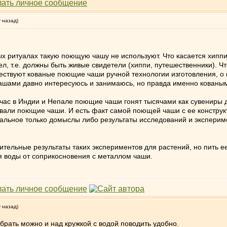
у назад)
ых ритуалах такую поющую чашу не используют. Что касается хиппи 
, т.е. должны быть живые свидетели (хиппи, путешественники). Чт
ствуют кованые поющие чаши ручной технологии изготовления, о н
шами давно интересуюсь и занимаюсь, но правда именно коваными
йчас в Индии и Непале поющие чаши гонят тысячами как сувениры дл
зовали поющие чаши. И есть факт самой поющей чаши с ее констру
альное только домыслы либо результаты исследований и эксперим
ительные результаты таких экспериментов для растений, но пить ее
 воды от соприкосновения с металлом чаши.
у назад)
брать можно и над кружкой с водой поводить удобно.