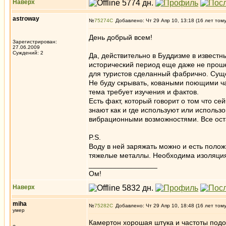
Наверх
astroway
№
75274
Добавлено: Чт 29 Апр 10, 13:18 (16 лет том
День добрый всем!
Зарегистрирован:
27.06.2009
Суждений: 2
Да, действительно в Буддизме в известн
исторический период еще даже не прошел
для туристов сделанный фабрично. Суще
Не буду скрывать, коваными поющими ча
тема требует изучения и фактов.
Есть факт, который говорит о том что се
знают как и где используют или исполь
вибрационными возможностями. Все ост
P.S.
Воду в ней заряжать можно и есть полож
тяжелые металлы. Необходима изоляция
_________________
Ом!
Наверх
miha
№
75282
Добавлено: Чт 29 Апр 10, 18:48 (16 лет том
умер
Камертон хорошая штука и частоты подо