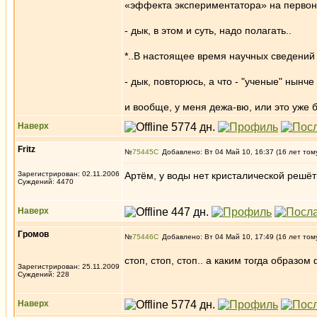
«эффекта экспериментатора» на первона
- дык, в этом и суть, надо полагать..
*..В настоящее время научных сведений 
- дык, повторюсь, а что - "ученые" нын
и вообще, у меня дежа-вю, или это уже 
Наверх
Fritz
№
75445
Добавлено: Вт 04 Май 10, 16:37 (16 лет том
Зарегистрирован: 02.11.2006
Артём, у воды нет кристалической решётк
Суждений: 4470
Наверх
Громов
№
75446
Добавлено: Вт 04 Май 10, 17:49 (16 лет том
стоп, стоп, стоп.. а каким тогда образ
Зарегистрирован: 25.11.2009
Суждений: 228
Наверх