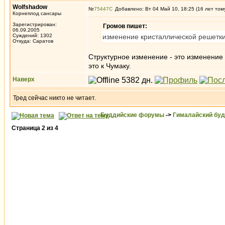
Wolfshadow
№
75447
Добавлено: Вт 04 Май 10, 18:25 (16 лет том
Корнеплод сансары
Зарегистрирован:
Громов пишет:
06.09.2005
Суждений: 1302
изменение кристаллической решетки.
Откуда: Саратов
Структурное изменение - это изменение а
это к Чумаку.
Наверх
Тред сейчас никто не читает.
Буддийские форумы
->
Гималайский бу
Страница
2
из
4