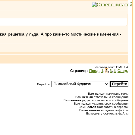
кая решетка у льда. А про какие-то мистические изменения -
Часовой пояс: GMT + 4
Страницы
Пред.
1
,
2
,
3
,
4
След.
Перейти:
Вам
нельзя
начинать темы
Вам
нельзя
отвечать на сообщения
Вам
нельзя
редактировать свои сообщения
Вам
нельзя
удалять свои сообщения
Вам
нельзя
голосовать в опросах
Вы
не можете
вкладывать файлы
Вы
можете
скачивать файлы