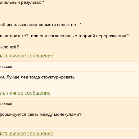
чальный результат..*
об использовании «памяти воды» нет..*
че в авторитете? или они согласились с теорией перерождения?
было всё?
у назад)
и. Лучше лёд тогда структурировать.
у назад)
ом формируется связь между молекулами?