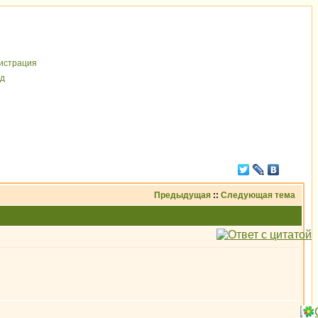
иcтрaция
д
Предыдущая
::
Следующая тема