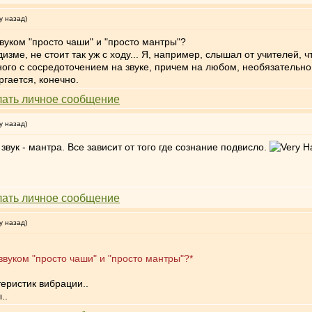
у назад)
вуком "просто чаши" и "просто мантры"?
изме, не стоит так уж с ходу... Я, например, слышал от учителей, 
ного с сосредоточением на звуке, причем на любом, необязательн
гается, конечно.
у назад)
вук - мантра. Все зависит от того где сознание подвисло.
у назад)
звуком "просто чаши" и "просто мантры"?*
теристик вибрации..
..