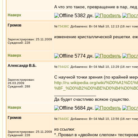
А что это такое, превращение в пар, л
Наверх
Громов
№
75438
Добавлено: Вт 04 Май 10, 12:13 (16 лет том
изменение кристаллической решетки. еж
Зарегистрирован: 25.11.2009
Суждений: 228
Наверх
Александр В.Б.
№
75442
Добавлено: Вт 04 Май 10, 13:29 (16 лет том
С научной точки зрения (по крайней мер
Зарегистрирован:
http://ru.wikipedia.org/wiki/%
26.03.2009
Суждений: 288
%8F_%D0%B2%D0%BE%D0%B4%D0%B
_________________
Да будет счастливо всякое существо.
Наверх
Громов
№
75443
Добавлено: Вт 04 Май 10, 13:56 (16 лет том
из ссылки:
Зарегистрирован: 25.11.2009
*..Провал в «двойном слепом» тестиров
Суждений: 228