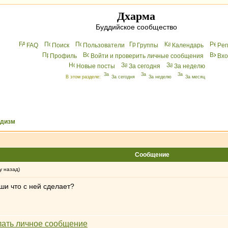
Дхарма
Буддийское сообщество
FAQ
Поиск
Пользователи
Группы
Календарь
Peг
Профиль
Войти и проверить личные сообщения
Вхo
Новые посты
За сегодня
За неделю
В этом разделе:
За сегодня
За неделю
За месяц
ддизм
Сообщение
у назад)
аши что с ней сделает?