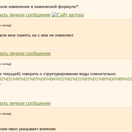
ед или изменение в химической формуле?
у назад)
ели мне память ни с кем не изменяет.
у назад)
е текущей) говорить о структурировании воды сомнительно:
D0%A1%D1%82%D1%80%D1%83%D0%BA%D1%82%D1%83%D1%80%D0
0
у назад)
ании явно указывает влияние