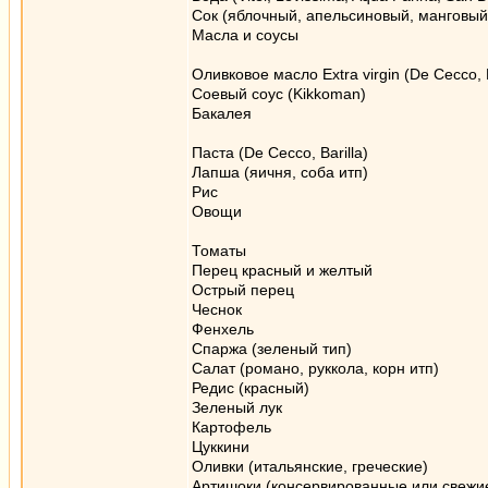
Сок (яблочный, апельсиновый, манговый
Масла и соусы
Оливковое масло Extra virgin (De Cecco, 
Соевый соус (Kikkoman)
Бакалея
Паста (De Cecco, Barilla)
Лапша (яичня, соба итп)
Рис
Овощи
Томаты
Перец красный и желтый
Острый перец
Чеснок
Фенхель
Спаржа (зеленый тип)
Салат (романо, руккола, корн итп)
Редис (красный)
Зеленый лук
Картофель
Цуккини
Оливки (итальянские, греческие)
Артишоки (консервированные или свежи