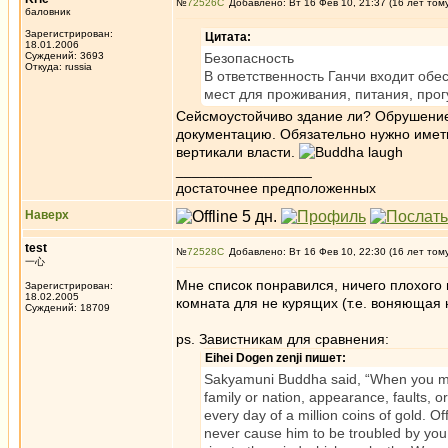
№
72526
Добавлено: Вт 16 Фев 10, 21:37 (16 лет том
баловник
Зарегистрирован:
Цитата:
18.01.2006
Суждений: 3693
Безопасность
Откуда: russia
В ответственность Ганчи входит об
мест для проживания, питания, прог
Сейсмоустойчиво здание ли? Обрушение 
документацию. Обязательно нужно имет
вертикали власти.
_________________
достаточнее предположенных
Наверх
test
№
72528
Добавлено: Вт 16 Фев 10, 22:30 (16 лет том
一心
Мне список понравился, ничего плохого 
Зарегистрирован:
18.02.2005
комната для не курящих (т.е. воняющая 
Суждений: 18709
ps. Завистникам для сравнения:
Eihei Dogen zenji пишет:
Sakyamuni Buddha said, “When you me
family or nation, appearance, faults, o
every day of a million coins of gold. O
never cause him to be troubled by you. 