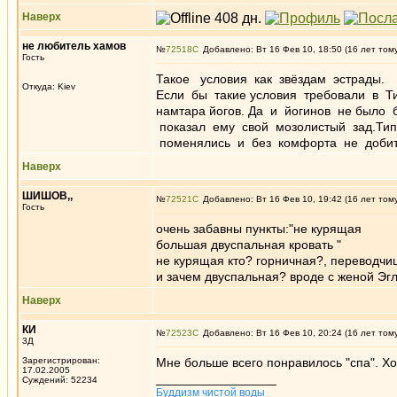
Наверх
не любитель хамов
№
72518
Добавлено: Вт 16 Фев 10, 18:50 (16 лет том
Гость
Такое условия как звёздам эстрады.
Откуда: Kiev
Если бы такие условия требовали в Т
намтара йогов. Да и йогинов не было
показал ему свой мозолистый зад.Тип
поменялись и без комфорта не добит
Наверх
ШИШОВ,,
№
72521
Добавлено: Вт 16 Фев 10, 19:42 (16 лет том
Гость
очень забавны пункты:"не курящая
большая двуспальная кровать "
не курящая кто? горничная?, переводч
и зачем двуспальная? вроде с женой Эгл
Наверх
КИ
№
72523
Добавлено: Вт 16 Фев 10, 20:24 (16 лет том
3Д
Зарегистрирован:
Мне больше всего понравилось "спа". Х
17.02.2005
_________________
Суждений: 52234
Буддизм чистой воды