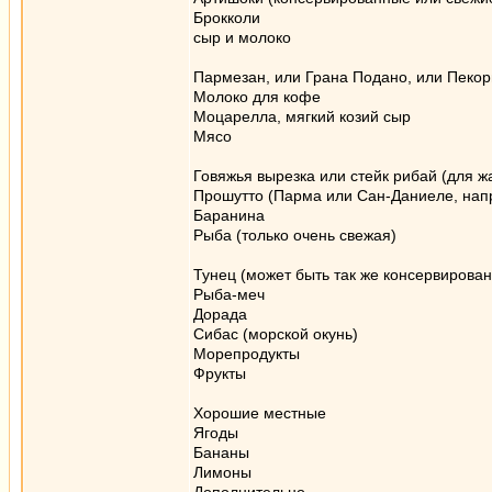
Брокколи
сыр и молоко
Пармезан, или Грана Подано, или Пеко
Молоко для кофе
Моцарелла, мягкий козий сыр
Мясо
Говяжья вырезка или стейк рибай (для ж
Прошутто (Парма или Сан-Даниеле, напри
Баранина
Рыба (только очень свежая)
Тунец (может быть так же консервирова
Рыба-меч
Дорада
Сибас (морской окунь)
Морепродукты
Фрукты
Хорошие местные
Ягоды
Бананы
Лимоны