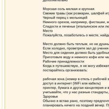
Дополнительно
Морская соль мелкая и крупная
Свежие травы (как розмарин, шалфей ит
Черный перец с мельницей
Немного орехов, например, фисташки, к
Сладости и печенье (итальянское или лю
Место
Пожалуйста, позаботьтесь о месте, найд
Место должно быть теплым, но не душн
Если холодно, проветрите зал до учения 
Место для сидения должно быть удобным
Приготовьте воду и немного кофе или ча
Рабочие принадлежности
Когда я путешевствую, я не могу избежа
постарайтесь организовать:
рабочая зона (номер в отель с рабочей з
доступ в интернет (WiFi или кабель)
принтер, бумага и другая канцелярия и
учитывайте, что у нас разные стандарты,
Здоровье
Обычно я встаю рано, поэтому предпочт
планировать ничего на поздний вечер. П