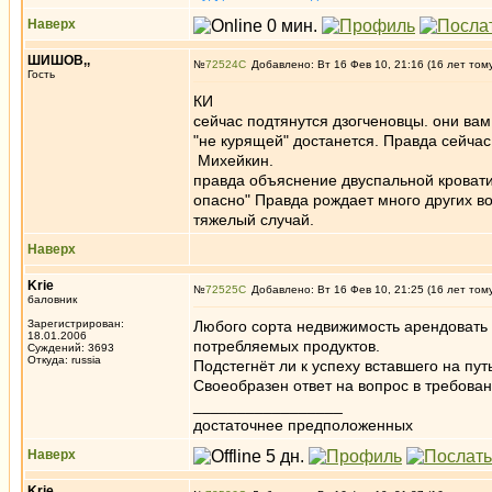
Наверх
ШИШОВ,,
№
72524
Добавлено: Вт 16 Фев 10, 21:16 (16 лет том
Гость
КИ
сейчас подтянутся дзогченовцы. они вам 
"не курящей" достанется. Правда сейчас 
Михейкин.
правда объяснение двуспальной кровати 
опасно" Правда рождает много других во
тяжелый случай.
Наверх
Krie
№
72525
Добавлено: Вт 16 Фев 10, 21:25 (16 лет том
баловник
Зарегистрирован:
Любого сорта недвижимость арендовать
18.01.2006
потребляемых продуктов.
Суждений: 3693
Откуда: russia
Подстегнёт ли к успеху вставшего на пу
Своеобразен ответ на вопрос в требова
_________________
достаточнее предположенных
Наверх
Krie