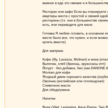
важное в еде это свежие и в большинств
Ресторан или кафе Если вы планируете о
квартиры места с простой и свежей едой
рестораны (т.к. они в большинстве свое
есть, или переводите для меня.
Готовка Я люблю готовить, в основном и
месте было все, что нужно, и если возм
купить вместе)
Для завтрака
Кофе (Illy, Lavazza, Molinari) и мока (и
Выпечка, хлеб (бриошь, круассаны итп)
Йогурт - без добавок, био (как DANONE Ac
Молоко для кофе
Ягодный джем хорошего качества (клубник
Овсянка (английская или голландская)
Сливочное масло
Для обеда/ужина
Напитки
Вода (Vitel, Levissima, Aqua Panna, San 