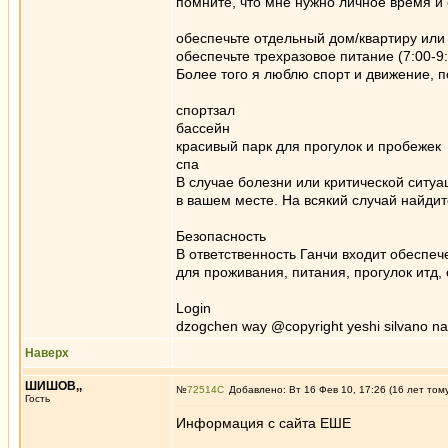
помните, что мне нужно личное время и 
обеспечьте отдельный дом/квартиру или
обеспечьте трехразовое питание (7:00-9:
Более того я люблю спорт и движение, п
спортзал
бассейн
красивый парк для прогулок и пробежек
спа
В случае болезни или критической ситу
в вашем месте. На всякий случай найдит
Безопасность
В ответственность Ганчи входит обеспе
для проживания, питания, прогулок итд
Login
dzogchen way @copyright yeshi silvano n
Наверх
ШИШОВ,,
№
72514
Добавлено: Вт 16 Фев 10, 17:26 (16 лет том
Гость
Информация с сайта ЕШЕ