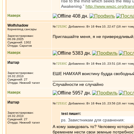
rise to the mind which seeks the Way up
Awakening.”
http://www.wwzc.org/tran
Наверх
Wolfshadow
№
72529
Добавлено: Вт 16 Фев 10, 22:47 (16 лет том
Корнеплод сансары
Зарегистрирован:
Приглашайте меня, я не привередливый,
06.09.2005
Суждений: 1302
Откуда: Саратов
Наверх
Иштар
№
72530
Добавлено: Вт 16 Фев 10, 23:51 (16 лет том
Зарегистрирован:
ЕШЕ НАМХАЯ воистину будда свободный 
16.02.2010
_________________
Суждений: 27
Откуда: Нижний тагил
Случайности не случайно
Наверх
Иштар
№
72531
Добавлено: Вт 16 Фев 10, 23:56 (16 лет том
Зарегистрирован:
test пишет:
16.02.2010
Суждений: 27
ps. Завистникам для сравнения:
Откуда: Нижний тагил
А кому завидовать то? Человеку который
бременем нести свои земные потребности