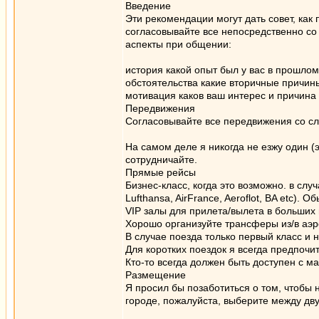
Введение
Эти рекомендации могут дать совет, как
согласовывайте все непосредственно со
аспекты при общении:
история какой опыт был у вас в прошлом
обстоятельства какие вторичные причины
мотивация каков ваш интерес и причина
Передвижения
Согласовывайте все передвижения со с
На самом деле я никогда не езжу один (
сотрудничайте.
Прямые рейсы
Бизнес-класс, когда это возможно. в сл
Lufthansa, AirFrance, Aeroflot, BA etc).
VIP залы для прилета/вылета в больших 
Хорошо организуйте трансферы из/в аэро
В случае поезда только первый класс и 
Для коротких поездок я всегда предпочи
Кто-то всегда должен быть доступен с ма
Размещение
Я просил бы позаботиться о том, чтобы н
городе, пожалуйста, выберите между дв