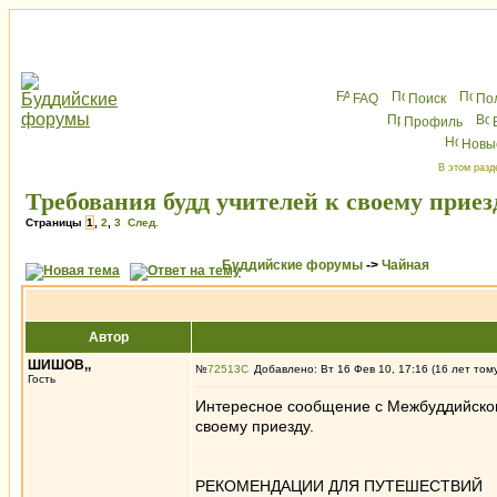
FAQ
Поиск
По
Профиль
Новы
В этом разд
Требования будд учителей к своему приез
Страницы
1
,
2
,
3
След.
Буддийские форумы
->
Чайная
Автор
ШИШОВ,,
№
72513
Добавлено: Вт 16 Фев 10, 17:16 (16 лет том
Гость
Интересное сообщение с Межбуддийског
своему приезду.
РЕКОМЕНДАЦИИ ДЛЯ ПУТЕШЕСТВИЙ