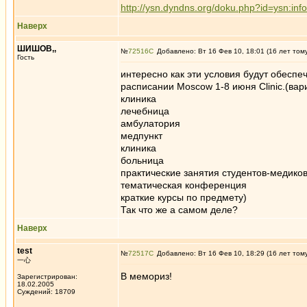
http://ysn.dyndns.org/doku.php?id=ysn:info
Наверх
ШИШОВ,,
№
72516
Добавлено: Вт 16 Фев 10, 18:01 (16 лет том
Гость
интересно как эти условия будут обеспе
расписании Moscow 1-8 июня Clinic.(ва
клиника
лечебница
амбулатория
медпункт
клиника
больница
практические занятия студентов-медико
тематическая конференция
краткие курсы по предмету)
Так что же а самом деле?
Наверх
test
№
72517
Добавлено: Вт 16 Фев 10, 18:29 (16 лет том
一心
В мемориз!
Зарегистрирован:
18.02.2005
Суждений: 18709