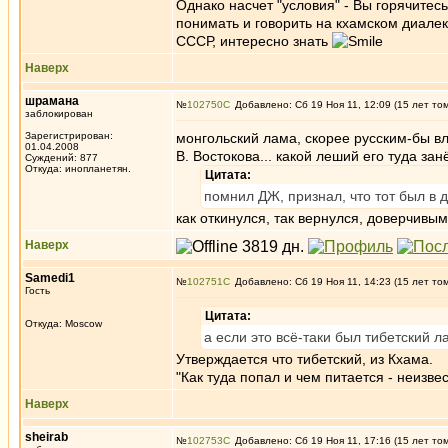
Однако насчет "условия" - Вы горячитес
понимать и говорить на кхамском диалекте
СССР, интересно знать
Наверх
шрамана
№
102750
Добавлено: Сб 19 Ноя 11, 12:09 (15 лет то
заблокирован
Зарегистрирован:
монгольский лама, скорее русским-бы вла
01.04.2008
В. Востокова... какой леший его туда зан
Суждений: 877
Откуда: инопланетян.
Цитата:
помнил ДЖ, признал, что тот был в 
как откинулся, так вернулся, доверчивы
Наверх
Samedi1
№
102751
Добавлено: Сб 19 Ноя 11, 14:23 (15 лет то
Гость
Цитата:
Откуда: Moscow
а если это всё-таки был тибетский л
Утверждается что тибетский, из Кхама.
"Как туда попал и чем питается - неизвес
Наверх
sheirab
№
102753
Добавлено: Сб 19 Ноя 11, 17:16 (15 лет то