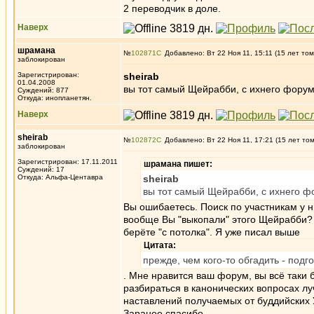
2 переводчик в доле.
Наверх
шрамана
№
102871
Добавлено: Вт 22 Ноя 11, 15:11 (15 лет том
заблокирован
Зарегистрирован:
sheirab
01.04.2008
вы тот самый Щейрабби, с ихнего форум
Суждений: 877
Откуда: инопланетян.
Наверх
sheirab
№
102872
Добавлено: Вт 22 Ноя 11, 17:21 (15 лет то
заблокирован
Зарегистрирован: 17.11.2011
шрамана пишет:
Суждений: 17
Откуда: Альфа-Центавра
sheirab
вы тот самый Щейрабби, с ихнего ф
Вы ошибаетесь. Поиск по участникам у 
вообще Вы "выкопали" этого Щейрабби? 
берёте "с потолка". Я уже писал выше
Цитата:
прежде, чем кого-то обгадить - подг
. Мне нравится ваш форум, вы всё таки 
разбираться в канонических вопросах лу
наставлений получаемых от буддийских 
Заранее спасибо.