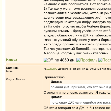
немного с ним пообщаться. Вот только е
1) Так как у меня тоже возникли сомнен
познакомился с человеком, который учи
другие вещи подтверждающие это), помни
подтвердил некоторую инфу, которую пр
2) На счёт того, что якобы Чойчен Дорж
русским языком - бред увлёкшегося стёб
владел, общался с ним ДЖ на тибетском,
главных условий обучения у ламы Дарма
него среди прочего и языковой практико
Так что уважаемый Samedi1, прежде, чем 
А вообще, форум у вас очень классный.
Наверх
Samedi1
№
102727
Добавлено: Пт 18 Ноя 11, 00:09 (15 лет то
Гость
Приветствую.
Откуда: Moscow
Цитата:
помнил ДЖ, признал, что тот был в 
С этим я и не спорю, заметьте. Я тоже с
Цитата:
по словам ДЖ являющийся его наста
Об этом говорил сам ДЖ, я бы такого не