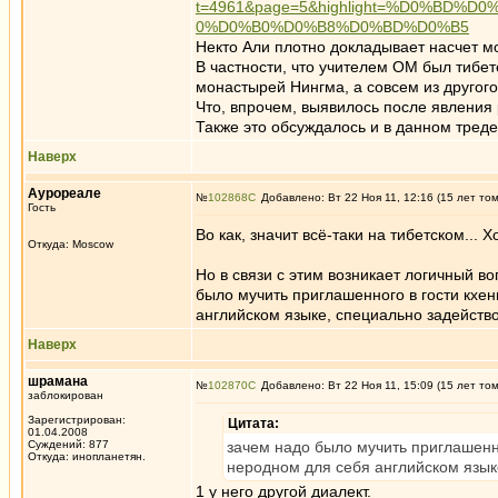
t=4961&page=5&highlight=%D0%B
0%D0%B0%D0%B8%D0%BD%D0%B5
Некто Али плотно докладывает насчет м
В частности, что учителем ОМ был тибет
монастырей Нингма, а совсем из друго
Что, впрочем, выявилось после явления
Также это обсуждалось и в данном треде
Наверх
Аурореале
№
102868
Добавлено: Вт 22 Ноя 11, 12:16 (15 лет то
Гость
Во как, значит всё-таки на тибетском... 
Откуда: Moscow
Но в связи с этим возникает логичный в
было мучить приглашенного в гости кхен
английском языке, специально задейство
Наверх
шрамана
№
102870
Добавлено: Вт 22 Ноя 11, 15:09 (15 лет то
заблокирован
Зарегистрирован:
Цитата:
01.04.2008
Суждений: 877
зачем надо было мучить приглашенно
Откуда: инопланетян.
неродном для себя английском язык
1 у него другой диалект.