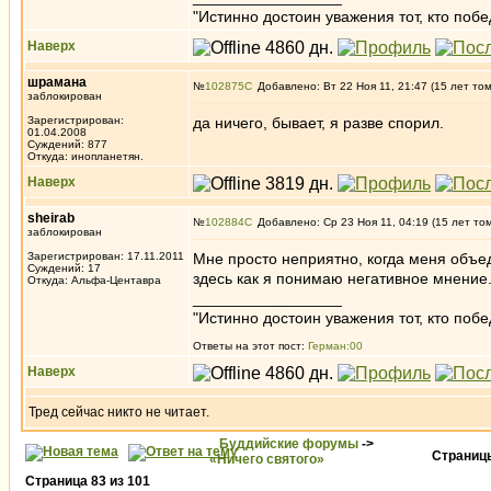
"Истинно достоин уважения тот, кто поб
Наверх
шрамана
№
102875
Добавлено: Вт 22 Ноя 11, 21:47 (15 лет то
заблокирован
Зарегистрирован:
да ничего, бывает, я разве спорил.
01.04.2008
Суждений: 877
Откуда: инопланетян.
Наверх
sheirab
№
102884
Добавлено: Ср 23 Ноя 11, 04:19 (15 лет то
заблокирован
Зарегистрирован: 17.11.2011
Мне просто неприятно, когда меня объед
Суждений: 17
здесь как я понимаю негативное мнение
Откуда: Альфа-Центавра
_________________
"Истинно достоин уважения тот, кто поб
Ответы на этот пост:
Герман:00
Наверх
Тред сейчас никто не читает.
Буддийские форумы
->
Страни
«Ничего святого»
Страница
83
из
101