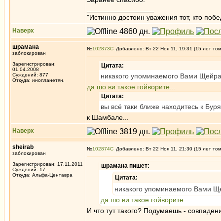
_________________
"Истинно достоин уважения тот, кто поб
Наверх
шрамана
№
102873
Добавлено: Вт 22 Ноя 11, 19:31 (15 лет то
заблокирован
Зарегистрирован:
Цитата:
01.04.2008
Суждений: 877
никакого упоминаемого Вами Щейра
Откуда: инопланетян.
да шо ви такое гойворите...
Цитата:
вы всё таки ближе находитесь к Бур
к Шамбале...
Наверх
sheirab
№
102874
Добавлено: Вт 22 Ноя 11, 21:30 (15 лет то
заблокирован
Зарегистрирован: 17.11.2011
шрамана пишет:
Суждений: 17
Откуда: Альфа-Центавра
Цитата:
никакого упоминаемого Вами Щ
да шо ви такое гойворите...
И что тут такого? Подумаешь - совпаден
_________________