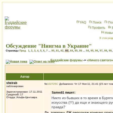
FAQ
Поиск
По
Профиль
Новы
В этом разд
Обсуждение "Нингма в Украине"
Страницы
Пред.
1
,
2
,
3
,
4
,
5
,
6
,
7
...
80
,
81
,
82
,
83
,
84
,
85
,
86
...
94
,
95
,
96
,
97
,
98
,
99
Буддийские форумы
->
«Ничего святого
Автор
sheirab
№
102725
Добавлено: Чт 17 Ноя 11, 21:41 (15 лет то
заблокирован
Зарегистрирован: 17.11.2011
Samedi1 пишет:
Суждений: 17
Откуда: Альфа-Центавра
Никто из бывших в то время в Буряти
искусства (!!!) да еще и знающего р
правда?
Да, товарищ ДЖ персонаж конечно оригин