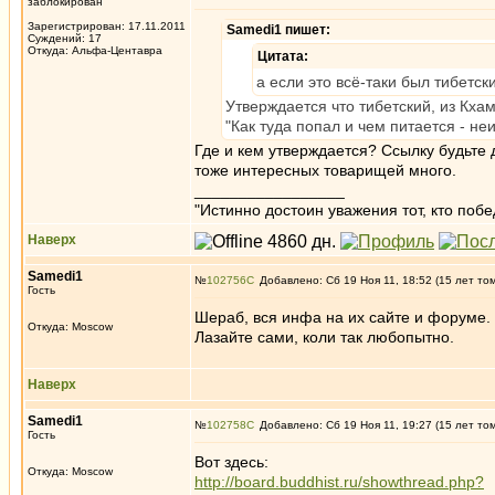
заблокирован
Зарегистрирован: 17.11.2011
Samedi1 пишет:
Суждений: 17
Откуда: Альфа-Центавра
Цитата:
а если это всё-таки был тибетск
Утверждается что тибетский, из Кхам
"Как туда попал и чем питается - неи
Где и кем утверждается? Ссылку будьте 
тоже интересных товарищей много.
_________________
"Истинно достоин уважения тот, кто поб
Наверх
Samedi1
№
102756
Добавлено: Сб 19 Ноя 11, 18:52 (15 лет то
Гость
Шераб, вся инфа на их сайте и форуме.
Откуда: Moscow
Лазайте сами, коли так любопытно.
Наверх
Samedi1
№
102758
Добавлено: Сб 19 Ноя 11, 19:27 (15 лет то
Гость
Вот здесь:
Откуда: Moscow
http://board.buddhist.ru/showthread.php?