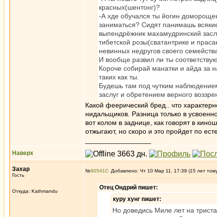
красных(шентонг)?
-А хде обучался ты йогин домороще
заниматься? Сидят панимашь всяки
выпендрёжник махамудринский заслу
тибетской розы(сватантрике и прасан
невинных недругов своего семейств
И вообще развил ли ты соответству
Короче собирай манатки и айда за н
таких как ты.
Будешь там под чутким наблюдение
заслуг и обретением верного воззре
Какой феерический бред.. что характер
нидальщиков. Разница только в усвоенно
вот колом в заднице, как говорят в кино
отжыгают, но скоро и это пройдет по ес
_________________
Наверх
Захар
№
90541
Добавлено: Чт 10 Мар 11, 17:39 (15 лет том
Гость
Отец Ондрий пишет:
Откуда: Kathmandu
куру хунг пишет:
Но доведись Миле лет на трист