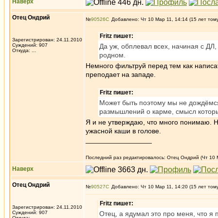
Наверх
Отец Ондрий
№
90526
Добавлено: Чт 10 Мар 11, 14:14 (15 лет том
Fritz пишет:
Зарегистрирован: 24.11.2010
Суждений: 907
Да уж, обплевал всех, начиная с ДЛ,
Откуда: ...
родном.
Немного фильтруй перед тем как написат
преподает на западе.
Fritz пишет:
Может быть поэтому мы не дождёмс
размышлений о карме, смысл котор
Я и не утверждаю, что много понимаю. 
ужасной каши в голове.
_________________
Последний раз редактировалось: Отец Ондрий (Чт 10 М
Наверх
Отец Ондрий
№
90527
Добавлено: Чт 10 Мар 11, 14:20 (15 лет том
Fritz пишет:
Зарегистрирован: 24.11.2010
Суждений: 907
Отец, а ядумал это про меня, что я
Откуда: ...