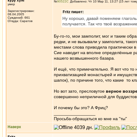
куру хунг
№
90522
Добавлено: Чт 10 Мар 11, 13:27 (15 лет том
умер
Зарегистрирован:
Fritz пишет:
08.04.2005
Суждений: 661
Ну хорошо, давай поменяем глаголы
Откуда: Саратов
получается. Так что твоё возражени
Бу-го-го, мои замполит, мог и таким обр
редки, и не вызывали у замполита, таког
местами слова приводила практически в
Сие наводит на вполне определённые 
нашего возвышенного базара.
И ещё, что примечательно. Я вот что то
прихватизацией монастырей и имуществ
шапок), по причине того, что какие то к
Но вот зато, пресловутое
верное воззр
совершенно неприличной для буддистов
И почему бы это? А Фриц?
_________________
Просьба-обращаться ко мне на "ты"
Наверх