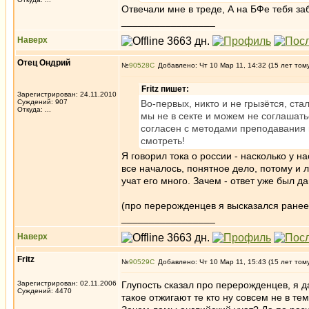
Отвечали мне в треде, А на БФе тебя за
_________________
Наверх
Отец Ондрий
№
90528
Добавлено: Чт 10 Мар 11, 14:32 (15 лет том
Fritz пишет:
Зарегистрирован: 24.11.2010
Суждений: 907
Во-первых, никто и не грызётся, ста
Откуда: ...
мы не в секте и можем не соглашат
согласен с методами преподавания п
смотреть!
Я говорил тока о россии - насколько у 
все началось, понятное дело, потому и л
учат его много. Зачем - ответ уже был д
(про перерожденцев я высказался ранее, 
_________________
Наверх
Fritz
№
90529
Добавлено: Чт 10 Мар 11, 15:43 (15 лет том
Зарегистрирован: 02.11.2006
Глупость сказал про перерожденцев, я д
Суждений: 4470
такое отжигают те кто ну совсем не в тем