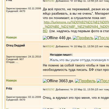
Fritz
№
90523
Добавлено: Чт 10 Мар 11, 13:58 (15 лет том
Зарегистрирован: 02.11.2006
Да всё просто, не переживай, резня из-
Суждений: 4470
яйцо разбивать, а вы не очень". Милареп
что он понимает, а слушатели пока нет.
http://lurkmore.ru/%D0%92%D1%8
_%D0%B0_%D1%8F_%E2%80%94_%D0
BD
(см. надпись под первым фото в ста
Наверх
Отец Ондрий
№
90524
Добавлено: Чт 10 Мар 11, 13:58 (15 лет том
Негарри пишет:
Зарегистрирован: 24.11.2010
Суждений: 907
Жаль,что вы ушли оттуда,психанув п
Откуда: ...
Не помню за собой такого чтобы я там 
необходимость туда писать. БФ стал про
_________________
Наверх
Fritz
№
90525
Добавлено: Чт 10 Мар 11, 13:59 (15 лет том
Зарегистрирован: 02.11.2006
Отец, а ядумал это про меня, что я под
Суждений: 4470