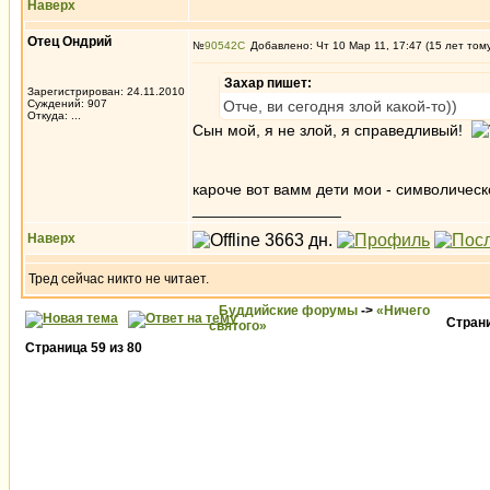
Наверх
Отец Ондрий
№
90542
Добавлено: Чт 10 Мар 11, 17:47 (15 лет том
Захар пишет:
Зарегистрирован: 24.11.2010
Суждений: 907
Отче, ви сегодня злой какой-то))
Откуда: ...
Сын мой, я не злой, я справедливый!
кароче вот вамм дети мои - символическ
_________________
Наверх
Тред сейчас никто не читает.
Буддийские форумы
->
«Ничего
Стран
святого»
Страница
59
из
80