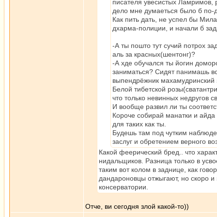
писателя увесистых Ламримов, р
дело мне думаеться было б по-д
Как пить дать, не успел бы Мила
дхарма-полиции, и начали б за
-А ты пошто тут сучий потрох з
аль за красных(шентонг)?
-А хде обучался ты йогин домо
заниматься? Сидят панимашь в
выпендрёжник махамудринский з
Белой тибетской розы(сватантри
что только невинных недругов с
И вообще развил ли ты соответ
Короче собирай манатки и айда 
для таких как ты.
Будешь там под чутким наблюд
заслуг и обретением верного во
Какой феерический бред.. что харак
нидальщиков. Разница только в усво
таким вот колом в заднице, как гово
дандароновцы отжыгают, но скоро и 
консерватории.
Отче, ви сегодня злой какой-то))