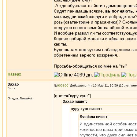
красных(шентонг)?
-А хде обучался ты йогин доморощенный
Сидят панимашь всякие,
выполняють, н
махамудринский заслуги и добродетели?
розы(сватантрике и прасангики)? Скольк
недругов своего семейства чёрной магие
И вообще развил ли ты соответствующую
Короче собирай манатки и айда за нами 
как ты.
Будешь там под чутким наблюдением за
обретением верного воззрения.
_________________
Просьба-обращаться ко мне на "ты"
Наверх
Захар
№
90536
Добавлено: Чт 10 Мар 11, 16:59 (15 лет том
Гость
[quote="куру хунг"]
Откуда: Nuwakot
Захар пишет:
куру хунг пишет:
Svetlana пишет:
И единственной особенность
количество шизотерическог
глупости, что даже сил нет 