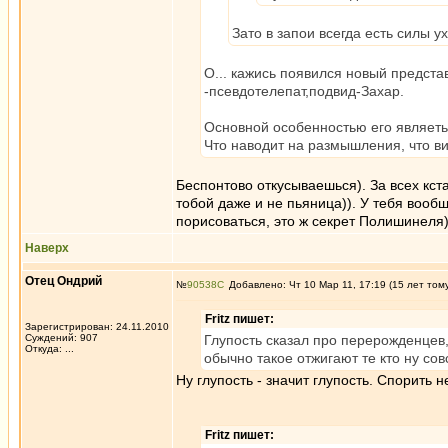
Зато в запои всегда есть силы ух
О... кажись появился новый предста
-псевдотелепат,подвид-Захар.
Основной особенностью его являеться
Что наводит на размышления, что ви
Беспонтово откусываешься). За всех кста
тобой даже и не пьяница)). У тебя вооб
порисоваться, это ж секрет Полишинеля
Наверх
Отец Ондрий
№
90538
Добавлено: Чт 10 Мар 11, 17:19 (15 лет том
Fritz пишет:
Зарегистрирован: 24.11.2010
Суждений: 907
Глупость сказал про перерожденцев,
Откуда: ...
обычно такое отжигают те кто ну сов
Ну глупость - значит глупость. Спорить 
Fritz пишет: