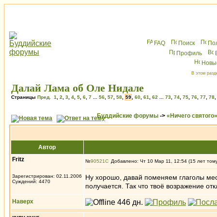
FAQ
Поиск
По
Профиль
Новы
В этом разд
Далай Лама об Оле Нидале
Страницы
Пред.
1
,
2
,
3
,
4
,
5
,
6
,
7
...
56
,
57
,
58
,
59
,
60
,
61
,
62
...
73
,
74
,
75
,
76
,
77
,
78
Буддийские форумы
->
«Ничего святого
Автор
Fritz
№
90521
Добавлено: Чт 10 Мар 11, 12:54 (15 лет том
Зарегистрирован: 02.11.2006
Ну хорошо, давай поменяем глаголы мес
Суждений: 4470
получается. Так что твоё возражение от
Наверх