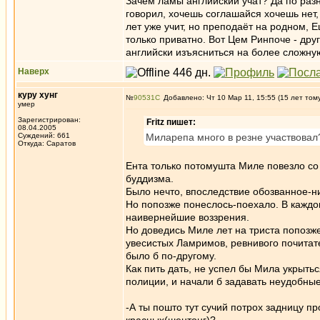
Зачем ламы английский учат? Да по раз
говорил, хочешь соглашайся хочешь нет
лет уже учит, но преподаёт на родном, 
только приватно. Вот Цем Ринпоче - дру
английски изъясниться на более сложную
Наверх
куру хунг
№
90531
Добавлено: Чт 10 Мар 11, 15:55 (15 лет том
умер
Зарегистрирован:
Fritz пишет:
08.04.2005
Суждений: 661
Миларепа много в резне участвовал
Откуда: Саратов
Ента только потомушта Миле повезло со
буддизма.
Было нечто, впоследствие обозванное-н
Но попозже понеслось-поехало. В каждом
наивернейшие воззрения.
Но доведись Миле лет на триста попозж
увесистых Ламримов, ревнивого почитат
было б по-другому.
Как пить дать, не успел бы Мила укрытьс
полиции, и начали б задавать неудобны
-А ты пошто тут сучий потрох задницу п