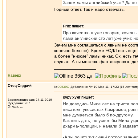
Зачем ламы английский учат? Да по
Годный ответ. Так и надо отвечать.
Fritz пишет:
Про качество я уже говорил, хочеш
лама английский сто лет уже учит, 
Зачем мне соглашаться с явным не соотв
конечно больше). Кроме ЕСДЛ есть еще м
а более "низкие" ламы никак, Ок, есть т
слушал. А ты можешь фантазировать да
_________________
Наверх
Отец Ондрий
№
90539
Добавлено: Чт 10 Мар 11, 17:23 (15 лет том
куру хунг пишет:
Зарегистрирован: 24.11.2010
Суждений: 907
Но доведись Миле лет на триста по
Откуда: ...
писателя увесистых Ламримов, ревн
мне думаеться было б по-другому.
Как пить дать, не успел бы Мила укр
дхарма-полиции, и начали б задава
-А ты пошто тут сучий потрох задни