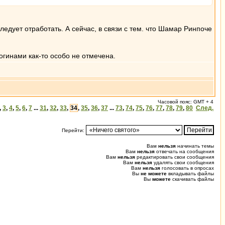
ледует отработать. А сейчас, в связи с тем. что Шамар Ринпоче
огинами как-то особо не отмечена.
Часовой пояс: GMT + 4
,
3
,
4
,
5
,
6
,
7
...
31
,
32
,
33
,
34
,
35
,
36
,
37
...
73
,
74
,
75
,
76
,
77
,
78
,
79
,
80
След.
Перейти:
Вам
нельзя
начинать темы
Вам
нельзя
отвечать на сообщения
Вам
нельзя
редактировать свои сообщения
Вам
нельзя
удалять свои сообщения
Вам
нельзя
голосовать в опросах
Вы
не можете
вкладывать файлы
Вы
можете
скачивать файлы