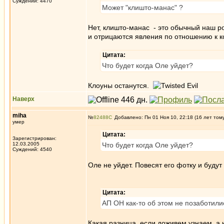
Суждений: 4470
Может "клишто-манас" ?
Нет, клишто-манас - это обычный наш ро
и отрицаются явления по отношению к к
Цитата:
Что будет когда Оле уйдет?
Клоуны останутся.
Наверх
miha
№
82488
Добавлено: Пн 01 Ноя 10, 22:18 (16 лет том
умер
Цитата:
Зарегистрирован:
12.03.2005
Что будет когда Оле уйдет?
Суждений: 4540
Оле не уйдет. Повесят его фотку и будут 
Цитата:
АП ОН как-то об этом не позаботилис
Какая разница, если доживем узнаем, а н