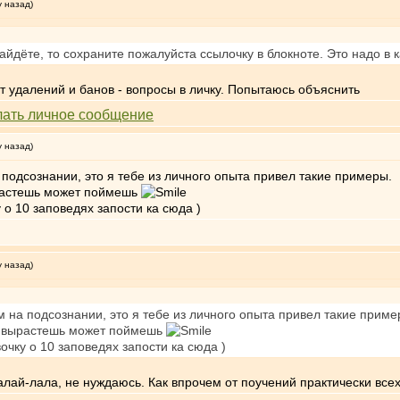
у назад)
айдёте, то сохраните пожалуйста ссылочку в блокноте. Это надо в к
т удалений и банов - вопросы в личку. Попытаюсь объяснить
у назад)
 подсознании, это я тебе из личного опыта привел такие примеры.
ырастешь может поймешь
 о 10 заповедях запости ка сюда )
у назад)
м на подсознании, это я тебе из личного опыта привел такие приме
о, вырастешь может поймешь
очку о 10 заповедях запости ка сюда )
 Лалай-лала, не нуждаюсь. Как впрочем от поучений практически вс