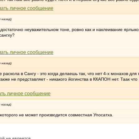
у назад)
 достаточно неуважительном тоне, ровно как и наклеивание ярлыко
сангху?
у назад)
 раскола в Сангу - это когда делаешь так, что нет 4-х монахов дл
акже не представляет - никакого йогинства в ККАПОН нет. Таак чт
у назад)
е которого не может производится совместная Упосатха.
ой не является.