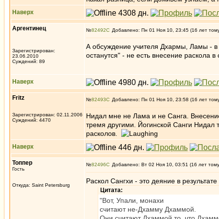
Наверх
Аргентинец
№
82492
Добавлено: Пн 01 Ноя 10, 23:45 (16 лет том
А обсуждение учителя Дхармы, Ламы - в
Зарегистрирован:
останутся" - не есть внесение раскола в 
23.06.2010
Суждений: 89
Наверх
Fritz
№
82493
Добавлено: Пн 01 Ноя 10, 23:58 (16 лет том
Зарегистрирован: 02.11.2006
Нидал мне не Лама и не Санга. Внесение
Суждений: 4470
тремя другими. Йогинской Санги Нидал т
расколов.
Наверх
Топпер
№
82496
Добавлено: Вт 02 Ноя 10, 03:51 (16 лет том
Гость
Раскол Сангхи - это деяние в результат
Откуда: Saint Petersburg
Цитата:
"Вот, Упали, монахи
считают не-Дхамму Дхаммой.
Они считают Дхаммой то, что Дхамм