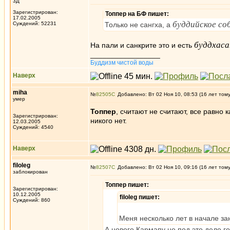
3Д
Зарегистрирован:
Топпер на БФ пишет:
17.02.2005
буддийское со
Суждений: 52231
Только не сангха, а
буддхаса
На пали и санкрите это и есть
_________________
Буддизм чистой воды
Наверх
miha
№
82505
Добавлено: Вт 02 Ноя 10, 08:53 (16 лет том
умер
Топпер
, считают не считают, все равно 
Зарегистрирован:
никого нет.
12.03.2005
Суждений: 4540
Наверх
filoleg
№
82507
Добавлено: Вт 02 Ноя 10, 09:16 (16 лет том
заблокирован
Топпер пишет:
Зарегистрирован:
10.12.2005
filoleg пишет:
Суждений: 860
Меня несколько лет в начале за
А нового Кармапу не под это дело г