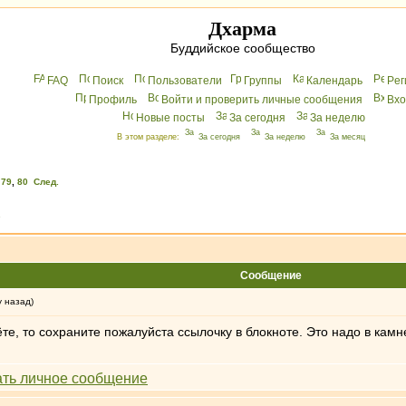
Дхарма
Буддийское сообщество
FAQ
Поиск
Пользователи
Группы
Календарь
Peг
Профиль
Войти и проверить личные сообщения
Вхo
Новые посты
За сегодня
За неделю
В этом разделе:
За сегодня
За неделю
За месяц
,
79
,
80
След.
»
Сообщение
у назад)
те, то сохраните пожалуйста ссылочку в блокноте. Это надо в камне