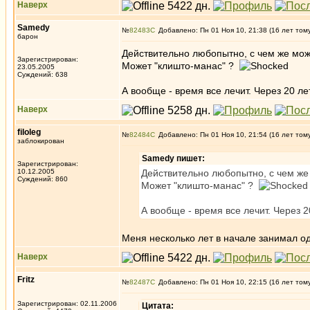
Наверх
Samedy
№
82483
Добавлено: Пн 01 Ноя 10, 21:38 (16 лет том
барон
Действительно любопытно, с чем же мож
Зарегистрирован:
Может "клишто-манас" ?
23.05.2005
Суждений: 638
А вообще - время все лечит. Через 20 л
Наверх
filoleg
№
82484
Добавлено: Пн 01 Ноя 10, 21:54 (16 лет том
заблокирован
Samedy пишет:
Зарегистрирован:
10.12.2005
Действительно любопытно, с чем же
Суждений: 860
Может "клишто-манас" ?
А вообще - время все лечит. Через 
Меня несколько лет в начале занимал од
Наверх
Fritz
№
82487
Добавлено: Пн 01 Ноя 10, 22:15 (16 лет том
Зарегистрирован: 02.11.2006
Цитата: