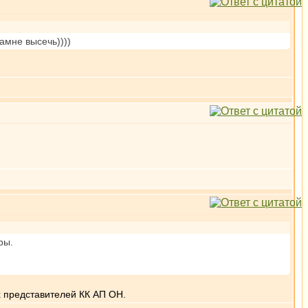
амне высечь))))
ры.
ех представителей КК АП ОН.