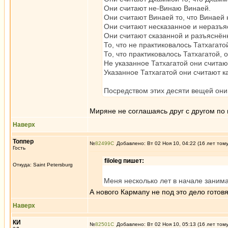
Они считают не-Винаю Винаей.
Они считают Винаей то, что Винаей 
Они считают несказанное и неразъя
Они считают сказанной и разъяснён
То, что не практиковалось Татхагато
То, что практиковалось Татхагатой, 
Не указанное Татхагатой они считаю
Указанное Татхагатой они считают к
Посредством этих десяти вещей они
Миряне не соглашаясь друг с другом по
Наверх
Топпер
№
82499
Добавлено: Вт 02 Ноя 10, 04:22 (16 лет том
Гость
filoleg пишет:
Откуда: Saint Petersburg
Меня несколько лет в начале занима
А нового Кармапу не под это дело готов
Наверх
КИ
№
82501
Добавлено: Вт 02 Ноя 10, 05:13 (16 лет том