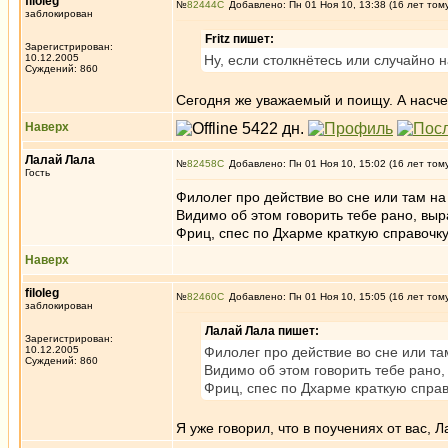
filoleg
№
82444
Добавлено: Пн 01 Ноя 10, 13:38 (16 лет том
заблокирован
Fritz пишет:
Зарегистрирован:
10.12.2005
Ну, если столкнётесь или случайно н
Суждений: 860
Сегодня же уважаемый и поищу. А насче
Наверх
Лалай Лала
№
82458
Добавлено: Пн 01 Ноя 10, 15:02 (16 лет том
Гость
Филолег про действие во сне или там на
Видимо об этом говорить тебе рано, в
Фриц, спес по Дхарме краткую справочку
Наверх
filoleg
№
82460
Добавлено: Пн 01 Ноя 10, 15:05 (16 лет том
заблокирован
Лалай Лала пишет:
Зарегистрирован:
10.12.2005
Филолег про действие во сне или та
Суждений: 860
Видимо об этом говорить тебе ран
Фриц, спес по Дхарме краткую справ
Я уже говорил, что в поучениях от вас,