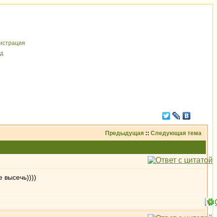
иcтрaция
д
Предыдущая
::
Следующая тема
 высечь))))