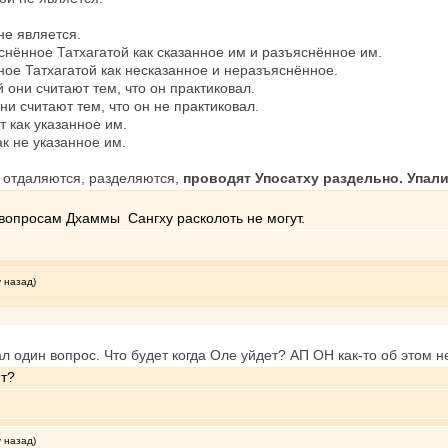
не является.
снённое Татхагатой как сказанное им и разъяснённое им.
ное Татхагатой как несказанное и неразъяснённое.
й они считают тем, что он практиковал.
они считают тем, что он не практиковал.
т как указанное им.
ак не указанное им.
 отдаляются, разделяются,
проводят Упосатху раздельно. Упали,
 вопросам Дхаммы Сангху расколоть не могут.
у назад)
л один вопрос. Что будет когда Оле уйдет? АП ОН как-то об этом н
ят?
у назад)