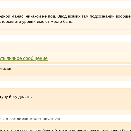
дной манас, никакой не под. Ввод всяких там подсознаний вообще
оторым эти уровни имеют место быть.
у назад)
гуру йогу делать.
ь, а вот ломка может начаться.
ет так нам все равно будет. Хотя и в первом случае все равно буде