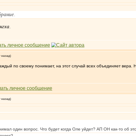
брание
.
нгха
.
у назад)
каждый по своему понимает, на этот случай всех объединяет вера. 
у назад)
нимал один вопрос. Что будет когда Оле уйдет? АП ОН как-то об эт
отовят?