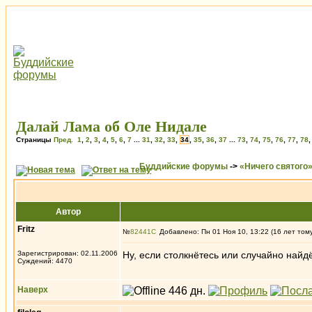
Далай Лама об Оле Нидале
Страницы
Пред.
1
,
2
,
3
,
4
,
5
,
6
,
7
...
31
,
32
,
33
,
34
,
35
,
36
,
37
...
73
,
74
,
75
,
76
,
77
,
78
Буддийские форумы
->
«Ничего святого
Автор
Fritz
№
82441
Добавлено: Пн 01 Ноя 10, 13:22 (16 лет том
Зарегистрирован: 02.11.2006
Ну, если столкнётесь или случайно найдё
Суждений: 4470
Наверх