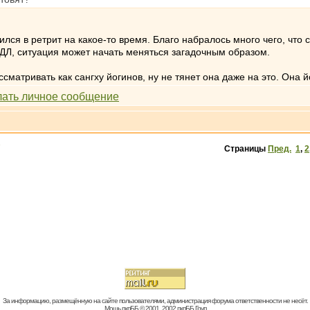
ся в ретрит на какое-то время. Благо набралось много чего, что с
ДЛ, ситуация может начать меняться загадочным образом.
сматривать как сангху йогинов, ну не тянет она даже на это. Она й
»
Страницы
Пред.
1
,
2
За информацию, размещённую на сайте пользователями, администрация форума ответственности не несёт.
Мощь пхпББ © 2001, 2002 пхпББ Груп