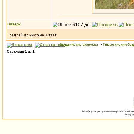
Наверх
Тред сейчас никто не читает.
Буддийские форумы
->
Гималайский бу
Страница
1
из
1
За информацию, размещённую на сайте пол
Мощь пх