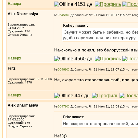
Наверх
Alex Dharmasiya
№
96459
Добавлено: Чт 21 Июл 11, 00:17 (15 лет том
Зарегистрирован:
Kohey пишет:
24.03.2006
Суждений: 176
Звучит может быть и забавно, но бе
Откуда: Украина
удобо варимию для них литературу.
На-сколько я понял, это белорусский язы
Наверх
Fritz
№
96469
Добавлено: Чт 21 Июл 11, 13:07 (15 лет том
Зарегистрирован: 02.11.2006
Не, скорее это старославянский, или це
Суждений: 4470
Наверх
Alex Dharmasiya
№
96479
Добавлено: Чт 21 Июл 11, 19:58 (15 лет том
Зарегистрирован:
Fritz пишет:
24.03.2006
Суждений: 176
Не, скорее это старославянский, ил
Откуда: Украина
Не! )))