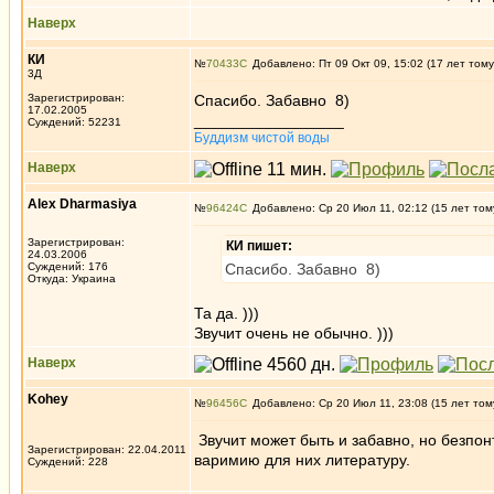
Наверх
КИ
№
70433
Добавлено: Пт 09 Окт 09, 15:02 (17 лет тому
3Д
Зарегистрирован:
Спасибо. Забавно 8)
17.02.2005
_________________
Суждений: 52231
Буддизм чистой воды
Наверх
Alex Dharmasiya
№
96424
Добавлено: Ср 20 Июл 11, 02:12 (15 лет том
Зарегистрирован:
КИ пишет:
24.03.2006
Суждений: 176
Спасибо. Забавно 8)
Откуда: Украина
Та да. )))
Звучит очень не обычно. )))
Наверх
Kohey
№
96456
Добавлено: Ср 20 Июл 11, 23:08 (15 лет том
Звучит может быть и забавно, но безпон
Зарегистрирован: 22.04.2011
варимию для них литературу.
Суждений: 228