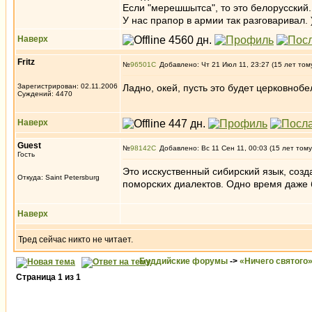
Если "мерешшытса", то это белорусский.
У нас прапор в армии так разговаривал. )
Наверх
Fritz
№
96501
Добавлено: Чт 21 Июл 11, 23:27 (15 лет том
Зарегистрирован: 02.11.2006
Ладно, окей, пусть это будет церковнобе
Суждений: 4470
Наверх
Guest
№
98142
Добавлено: Вс 11 Сен 11, 00:03 (15 лет тому
Гость
Это исскуственный сибирский язык, созд
Откуда: Saint Petersburg
поморских диалектов. Одно время даже 
Наверх
Тред сейчас никто не читает.
Буддийские форумы
->
«Ничего святого
Страница
1
из
1