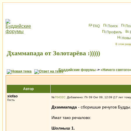
FAQ
Поиск
По
Профиль
Новы
В этом разд
Дхаммапада от Золотарёва :)))))
Буддийские форумы
->
«Ничего святого
Автор
xiofao
№
70432
Добавлено: Пт 09 Окт 09, 12:09 (17 лет тому
Гость
Дхаммапада
- сборишше речугов Будды
Имат тако речалово:
Шолныш 1.