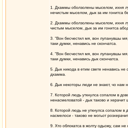
1. Дхаммы оболзолены мыселом, ихня луч
нечистым мыселом, дык за им гонитса бед
2. Дхаммы оболзолены мыселом, ихня луч
чистым мыселом, дык за им гонитса абод
3. "Вон бесчестил мя, вон лупанувшы мя
таки думки, ненавись не скончатса.
4. "Вон бесчестил мя, вон лупанувшы мя
таки думки, ненавись дык скончатса.
5. Дык никода в етим свете ненавись не 
дхамма.
6. Дык некоторы люди не знают, чо нам н
7. Которой людь уткнулса сопалом в дов
ненасмеловатой - дык таково и херачит ш
8. Которой людь не уткнулса сопалом в 
насмелоси - таково не могьот розхерачи
9. Хто облокатса в жолту одьожу, сам н