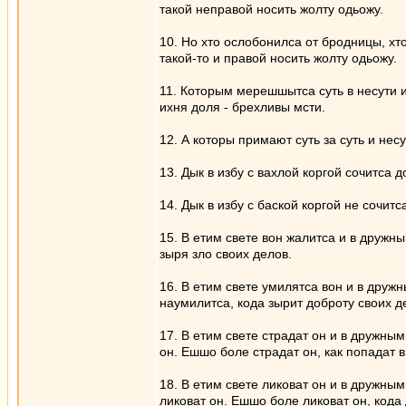
такой неправой носить жолту одьожу.
10. Но хто ослобонилса от бродницы, хт
такой-то и правой носить жолту одьожу.
11. Которым мерешшытса суть в несути и
ихня доля - брехливы мсти.
12. А которы примают суть за суть и несу
13. Дык в избу с вахлой коргой сочитса 
14. Дык в избу с баской коргой не сочит
15. В етим свете вон жалитса и в дружны
зыря зло своих делов.
16. В етим свете умилятса вон и в друж
наумилитса, кода зырит доброту своих д
17. В етим свете страдат он и в дружным 
он. Ешшо боле страдат он, как попадат в
18. В етим свете ликоват он и в дружным
ликоват он. Ешшо боле ликоват он, кода