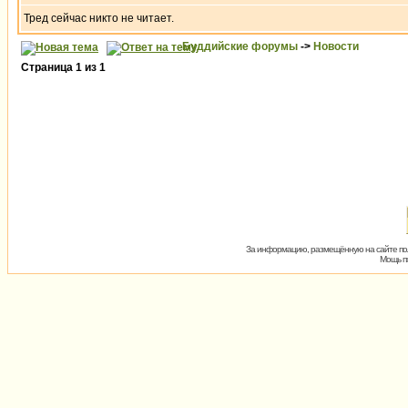
Тред сейчас никто не читает.
Буддийские форумы
->
Новости
Страница
1
из
1
За информацию, размещённую на сайте пол
Мощь пх