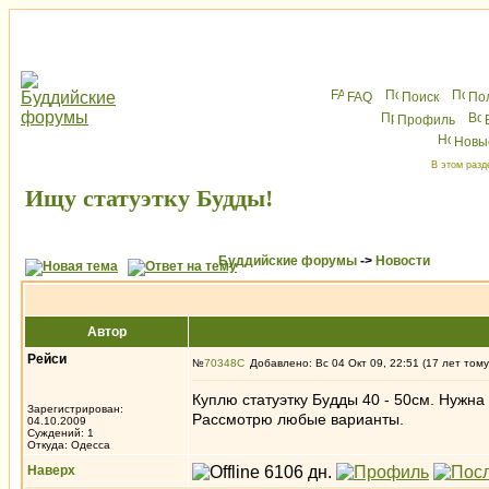
FAQ
Поиск
По
Профиль
Новы
В этом разд
Ищу статуэтку Будды!
Буддийские форумы
->
Новости
Автор
Рейси
№
70348
Добавлено: Вс 04 Окт 09, 22:51 (17 лет тому
Куплю статуэтку Будды 40 - 50см. Нужна
Зарегистрирован:
Рассмотрю любые варианты.
04.10.2009
Суждений: 1
Откуда: Одесса
Наверх