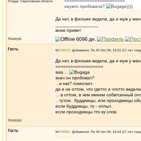
========================
Откуда: Саратовская область
неужто пробовала?
))))
Да нет, в фильме видела, да и муж у мен
_________________
всем привет
Наверх
Гость
№
70367
Добавлено: Пн 05 Окт 09, 16:01 (17 лет том
Да нет, в фильме видела, да и муж у мен
===================
ааа....
знач он пробовал?
...и как? помогает.
да и не оттом, что гдетто и чтотто видели
... а оттом, в чем имеем собвтсенный оп
.. тутож.. буддимцы, или проходимцы о
если буддимцы, то - оппыт.
если проходимцы тто ку слов.
Наверх
Гость
№
70368
Добавлено: Пн 05 Окт 09, 16:04 (17 лет том