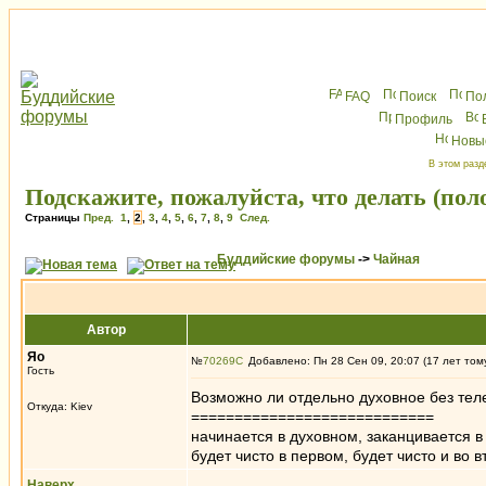
FAQ
Поиск
По
Профиль
Новы
В этом разд
Подскажите, пожалуйста, что делать (пол
Страницы
Пред.
1
,
2
,
3
,
4
,
5
,
6
,
7
,
8
,
9
След.
Буддийские форумы
->
Чайная
Автор
Яо
№
70269
Добавлено: Пн 28 Сен 09, 20:07 (17 лет том
Гость
Возможно ли отдельно духовное без тел
Откуда: Kiev
============================
начинается в духовном, заканцивается в
будет чисто в первом, будет чисто и во в
Наверх