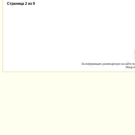
Страница
2
из
9
За информацию, размещённую на сайте пол
Мощь пх