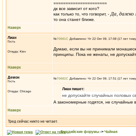
======================
дк все зависит от кого?
Да, далеко 
как только то, что гогворит, -
то она станет ближе.
Наверх
Лиан
№
70681
Добавлено: Чт 22 Окт 09, 17:08 (17 лет тому
Гость
Думаю, если вы не принимали монашески
Откуда: Kiev
принципы. Пока не женаты, не допускайт
Наверх
Демон
№
70682
Добавлено: Чт 22 Окт 09, 17:51 (17 лет тому
Гость
Лиан пишет:
Откуда: Chicago
не допускайте случайных половых св
А закономерные годятся, не случайные 
Наверх
Тред сейчас никто не читает.
Буддийские форумы
->
Чайная