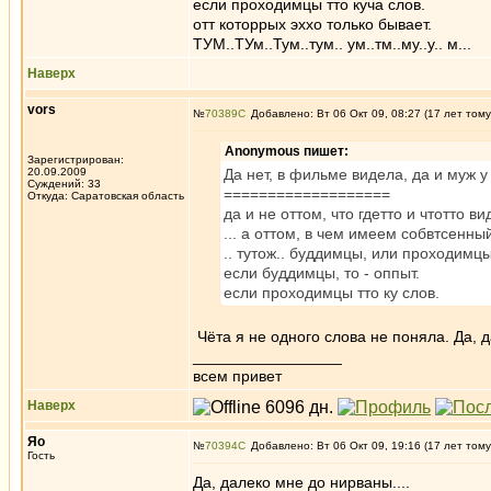
если проходимцы тто куча слов.
отт которрых эххо только бывает.
ТУМ..ТУм..Тум..тум.. ум..тм..му..у.. м...
Наверх
vors
№
70389
Добавлено: Вт 06 Окт 09, 08:27 (17 лет тому
Anonymous пишет:
Зарегистрирован:
20.09.2009
Да нет, в фильме видела, да и муж у
Суждений: 33
===================
Откуда: Саратовская область
да и не оттом, что гдетто и чтотто в
... а оттом, в чем имеем собвтсенны
.. тутож.. буддимцы, или проходим
если буддимцы, то - оппыт.
если проходимцы тто ку слов.
Чёта я не одного слова не поняла. Да, д
_________________
всем привет
Наверх
Яо
№
70394
Добавлено: Вт 06 Окт 09, 19:16 (17 лет тому
Гость
Да, далеко мне до нирваны....