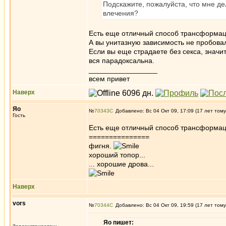
Подскажите, пожалуйста, что мне де
влечения?
Есть еще отличный способ трансформации
А вы унитазную зависимость не пробова
Если вы еще страдаете без секса, значи
вся парадоксальна.
_________________
всем привет
Наверх
Яо
№
70343
Добавлено: Вс 04 Окт 09, 17:09 (17 лет тому
Гость
Есть еще отличный способ трансформаци
===============
фигня.
хороший топор...
... хорошие дрова...
Наверх
vors
№
70344
Добавлено: Вс 04 Окт 09, 19:59 (17 лет тому
Яо пишет: