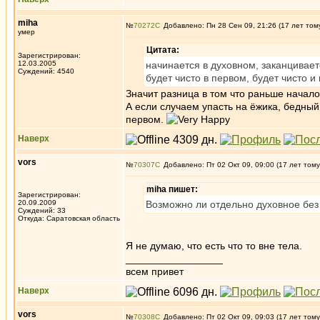
miha
№
70272
Добавлено: Пн 28 Сен 09, 21:26 (17 лет том
умер
Цитата:
Зарегистрирован:
12.03.2005
начинается в духовном, заканцивает
Суждений: 4540
будет чисто в первом, будет чисто и
Значит разница в том что раньше начал
А если случаем упасть на ёжика, бедный 
первом.
Наверх
vors
№
70307
Добавлено: Пт 02 Окт 09, 09:00 (17 лет тому
miha пишет:
Зарегистрирован:
20.09.2009
Возможно ли отдельно духовное без
Суждений: 33
Откуда: Саратовская область
Я не думаю, что есть что то вне тела.
_________________
всем привет
Наверх
vors
№
70308
Добавлено: Пт 02 Окт 09, 09:03 (17 лет тому