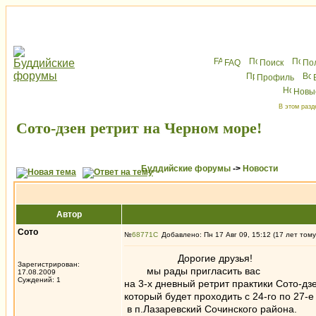
FAQ
Поиск
По
Профиль
Новы
В этом разд
Сото-дзен ретрит на Черном море!
Буддийские форумы
->
Новости
Автор
Сото
№
68771
Добавлено: Пн 17 Авг 09, 15:12 (17 лет тому
Дорогие друзья!
Зарегистрирован:
мы рады пригласить вас
17.08.2009
Суждений: 1
на 3-х дневный ретрит практики Сото-дз
который будет проходить с 24-го по 27-е
в п.Лазаревский Сочинского района.