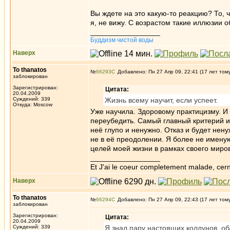
Вы ждете на это какую-то реакцию? То, 
я, не вижу. С возрастом такие иллюзии о
_________________
Буддизм чистой воды
Наверх
To thanatos
№
66293
Добавлено: Пн 27 Апр 09, 22:41 (17 лет том
заблокирован
Зарегистрирован:
Цитата:
20.04.2009
Суждений: 339
Жизнь всему научит, если успеет.
Откуда: Moscow
Уже научила. Здоровому практицизму. И 
переубедить. Самый главный критерий ис
неё глупо и ненужно. Отказ и будет нен
не в её преодолении. Я более не имену
целей моей жизни в рамках своего миро
_________________
Et J'ai le coeur completement malade, cern
Наверх
To thanatos
№
66294
Добавлено: Пн 27 Апр 09, 22:43 (17 лет том
заблокирован
Зарегистрирован:
Цитата:
20.04.2009
Суждений: 339
Я знал пару настоящих колдунов, об