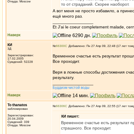
Откуда: Moscow
то от страданий. Скорее наоборот.
А вот меня не просто избавило, а прин
ещё много раз.
_________________
Et J'ai le coeur completement malade, cern
Наверх
КИ
№
66300
Добавлено: Пн 27 Апр 09, 22:48 (17 лет том
3Д
Зарегистрирован:
Временное счастье есть результат прошл
17.02.2005
Все проходит.
Суждений: 52228
Веря в ложные способы достижения счаст
результату.
_________________
Буддизм чистой воды
Наверх
To thanatos
№
66306
Добавлено: Пн 27 Апр 09, 22:55 (17 лет том
заблокирован
Зарегистрирован:
КИ пишет:
20.04.2009
Суждений: 339
Временное счастье есть результат п
Откуда: Moscow
страшного. Все проходит.