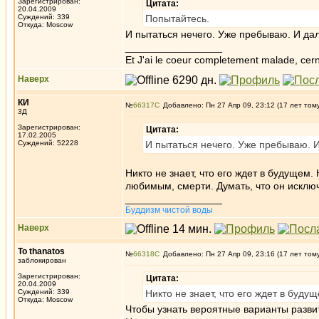
Зарегистрирован:
Цитата:
20.04.2009
Суждений: 339
Попытайтесь.
Откуда: Moscow
И пытаться нечего. Уже пребываю. И дал
_________________
Et J'ai le coeur completement malade, cern
Наверх
КИ
№
66317
Добавлено: Пн 27 Апр 09, 23:12 (17 лет том
3Д
Зарегистрирован:
Цитата:
17.02.2005
Суждений: 52228
И пытаться нечего. Уже пребываю. И
Никто не знает, что его ждет в будущем.
любимым, смерти. Думать, что он исклю
_________________
Буддизм чистой воды
Наверх
To thanatos
№
66318
Добавлено: Пн 27 Апр 09, 23:16 (17 лет том
заблокирован
Зарегистрирован:
Цитата:
20.04.2009
Суждений: 339
Никто не знает, что его ждет в будущ
Откуда: Moscow
Чтобы узнать вероятные варианты развит