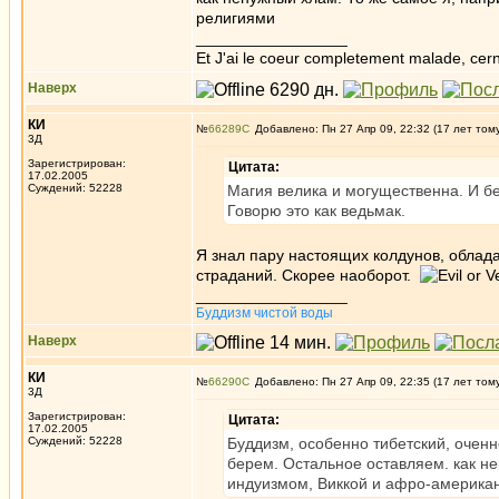
религиями
_________________
Et J'ai le coeur completement malade, cern
Наверх
КИ
№
66289
Добавлено: Пн 27 Апр 09, 22:32 (17 лет том
3Д
Зарегистрирован:
Цитата:
17.02.2005
Суждений: 52228
Магия велика и могущественна. И 
Говорю это как ведьмак.
Я знал пару настоящих колдунов, облада
страданий. Скорее наоборот.
_________________
Буддизм чистой воды
Наверх
КИ
№
66290
Добавлено: Пн 27 Апр 09, 22:35 (17 лет том
3Д
Зарегистрирован:
Цитата:
17.02.2005
Суждений: 52228
Буддизм, особенно тибетский, оченно
берем. Остальное оставляем. как не
индуизмом, Виккой и афро-америка