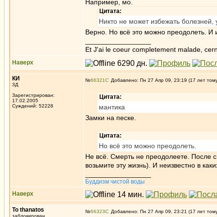
Например, мо.
Цитата:
Никто не может избежать болезней, 
Верно. Но всё это можно преодолеть. И 
_________________
Et J'ai le coeur completement malade, cern
Наверх
КИ
№
66321
Добавлено: Пн 27 Апр 09, 23:19 (17 лет том
3Д
Зарегистрирован:
Цитата:
17.02.2005
Суждений: 52228
мантика
Замки на песке.
Цитата:
Но всё это можно преодолеть.
Не всё. Смерть не преодолеете. После с
возьмите эту жизнь). И неизвестно в каки
_________________
Буддизм чистой воды
Наверх
To thanatos
№
66323
Добавлено: Пн 27 Апр 09, 23:21 (17 лет том
заблокирован