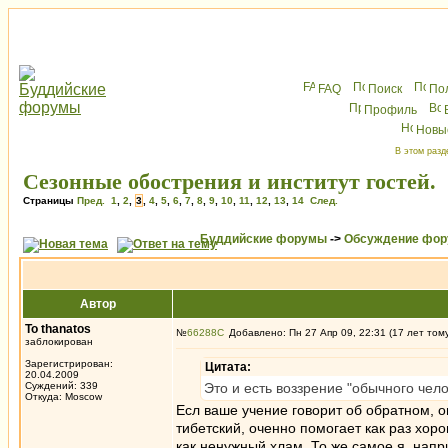
FAQ
Поиск
По
Профиль
Новы
В этом разд
Сезонные обострения и институт гостей.
Страницы
Пред.
1
,
2
,
3
,
4
,
5
,
6
,
7
,
8
,
9
,
10
,
11
,
12
,
13
,
14
След.
Буддийские форумы
->
Обсуждение фор
Автор
To thanatos
№
66288
Добавлено: Пн 27 Апр 09, 22:31 (17 лет том
заблокирован
Зарегистрирован:
Цитата:
20.04.2009
Суждений: 339
Это и есть воззрение "обычного чело
Откуда: Moscow
Есл ваше учение говорит об обратном, о
тибетский, оченно помогает как раз хор
как ненужный хлам. То же самое я, нап