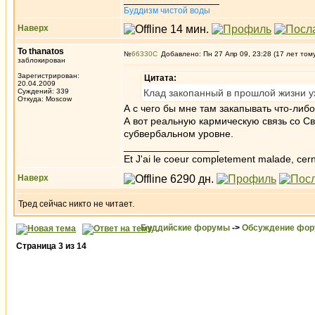
Буддизм чистой воды
Наверх
To thanatos
№
66330
Добавлено: Пн 27 Апр 09, 23:28 (17 лет том
заблокирован
Зарегистрирован:
Цитата:
20.04.2009
Суждений: 339
Клад закопанный в прошлой жизни 
Откуда: Moscow
А с чего бы мне там закапывать что-либ
А вот реальную кармическую связь со С
субвербальном уровне.
_________________
Et J'ai le coeur completement malade, cern
Наверх
Тред сейчас никто не читает.
Буддийские форумы
->
Обсуждение фор
Страница
3
из
14