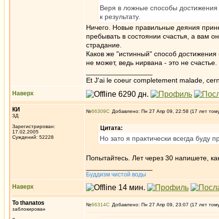
Веря в ложные способы достижения с
к результату.
Ничего. Новые правильные деяния принес
пребывать в состоянии счастья, а вам о
страдание.
Каков же "истинный" способ достижения
не может, ведь нирвана - это не счастье
_________________
Et J'ai le coeur completement malade, cern
Наверх
КИ
№
66309
Добавлено: Пн 27 Апр 09, 22:58 (17 лет том
3Д
Зарегистрирован:
Цитата:
17.02.2005
Суждений: 52228
Но зато я практически всегда буду п
Попытайтесь. Лет через 30 напишете, ка
_________________
Буддизм чистой воды
Наверх
To thanatos
№
66314
Добавлено: Пн 27 Апр 09, 23:07 (17 лет том
заблокирован