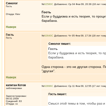
Синолог
№
62580
Добавлено: Ср 04 Фев 09, 20:36 (18 лет том
Гость
Гость
Откуда: Kiev
Если у буддизма и есть теория, то проц
барабана.
Наверх
Гость
№
62640
Добавлено: Чт 05 Фев 09, 17:34 (18 лет том
Гость
Синолог пишет:
Гость
Если у буддизма и есть теория, то 
барабана.
Одна сторона - это не другая сторона. 
"другая".
Наверх
капитан Котов
№
62896
Добавлено: Ср 11 Фев 09, 12:55 (17 лет том
заблокирован
Гость пишет:
Зарегистрирован:
09.02.2009
Суждений: 63
Смысл этой темы в том, чтобы раз и
Откуда: хз