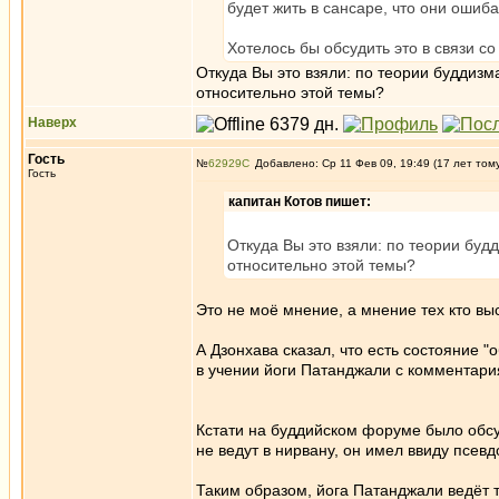
будет жить в сансаре, что они ошиба
Хотелось бы обсудить это в связи с
Откуда Вы это взяли: по теории буддизм
относительно этой темы?
Наверх
Гость
№
62929
Добавлено: Ср 11 Фев 09, 19:49 (17 лет том
Гость
капитан Котов пишет:
Откуда Вы это взяли: по теории буд
относительно этой темы?
Это не моё мнение, а мнение тех кто в
А Дзонхава сказал, что есть состояние "о
в учении йоги Патанджали с комментари
Кстати на буддийском форуме было обсуж
не ведут в нирвану, он имел ввиду псевд
Таким образом, йога Патанджали ведёт ту