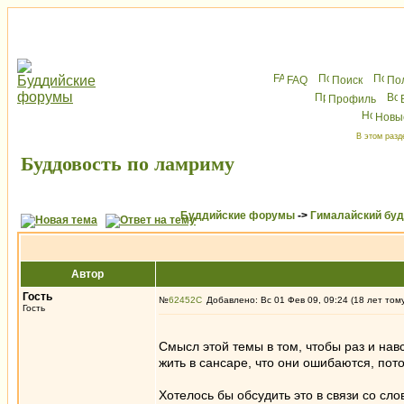
FAQ
Поиск
По
Профиль
Новы
В этом разд
Буддовость по ламриму
Буддийские форумы
->
Гималайский бу
Автор
Гость
№
62452
Добавлено: Вс 01 Фев 09, 09:24 (18 лет том
Гость
Смысл этой темы в том, чтобы раз и нав
жить в сансаре, что они ошибаются, пото
Хотелось бы обсудить это в связи со с