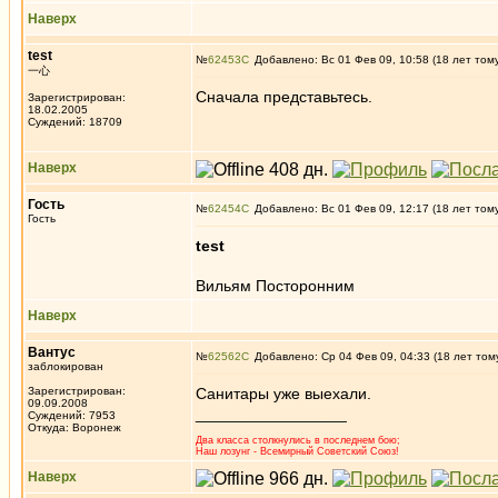
Наверх
test
№
62453
Добавлено: Вс 01 Фев 09, 10:58 (18 лет том
一心
Сначала представьтесь.
Зарегистрирован:
18.02.2005
Суждений: 18709
Наверх
Гость
№
62454
Добавлено: Вс 01 Фев 09, 12:17 (18 лет том
Гость
test
Вильям Посторонним
Наверх
Вантус
№
62562
Добавлено: Ср 04 Фев 09, 04:33 (18 лет том
заблокирован
Зарегистрирован:
Санитары уже выехали.
09.09.2008
_________________
Суждений: 7953
Откуда: Воронеж
Два класса столкнулись в последнем бою;
Наш лозунг - Всемирный Советский Союз!
Наверх