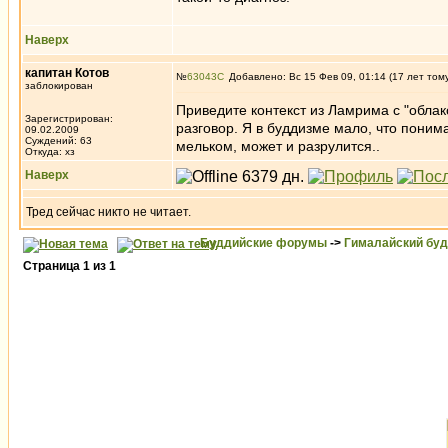
Наверх
капитан Котов
№
63043
Добавлено: Вс 15 Фев 09, 01:14 (17 лет том
заблокирован
Приведите контекст из Ламрима с "облако
Зарегистрирован:
разговор. Я в буддизме мало, что понима
09.02.2009
Суждений: 63
мельком, может и разрулится..
Откуда: хз
Наверх
Тред сейчас никто не читает.
Буддийские форумы
->
Гималайский бу
Страница
1
из
1