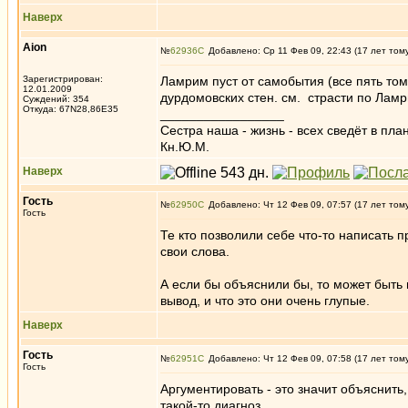
Наверх
Aion
№
62936
Добавлено: Ср 11 Фев 09, 22:43 (17 лет том
Зарегистрирован:
Ламрим пуст от самобытия (все пять том
12.01.2009
дурдомовских стен. см. страсти по Лам
Суждений: 354
Откуда: 67N28,86E35
_________________
Сестра наша - жизнь - всех сведёт в пла
Кн.Ю.М.
Наверх
Гость
№
62950
Добавлено: Чт 12 Фев 09, 07:57 (17 лет том
Гость
Те кто позволили себе что-то написать п
свои слова.
А если бы объяснили бы, то может быть
вывод, и что это они очень глупые.
Наверх
Гость
№
62951
Добавлено: Чт 12 Фев 09, 07:58 (17 лет том
Гость
Аргументировать - это значит объяснить,
такой-то диагноз.