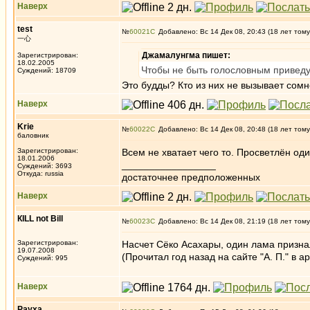
Наверх
test
№
60021
Добавлено: Вс 14 Дек 08, 20:43 (18 лет тому
一心
Джамалунгма пишет:
Зарегистрирован:
18.02.2005
Чтобы не быть голословным привед
Суждений: 18709
Это будды? Кто из них не вызывает сом
Наверх
Krie
№
60022
Добавлено: Вс 14 Дек 08, 20:48 (18 лет тому
баловник
Зарегистрирован:
Всем не хватает чего то. Просветлён од
18.01.2006
_________________
Суждений: 3693
Откуда: russia
достаточнее предположенных
Наверх
КILL not Вill
№
60023
Добавлено: Вс 14 Дек 08, 21:19 (18 лет тому
Зарегистрирован:
Насчет Сёко Асахары, один лама призна
19.07.2008
(Прочитал год назад на сайте "А. П." в 
Суждений: 995
Наверх
Рауха