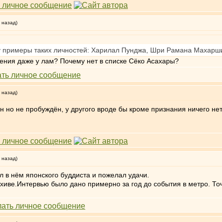
 назад)
у примеры таких личностей: Харилал Пунджа, Шри Рамана Махарши
нения даже у лам? Почему нет в списке Сёко Асахары?
 назад)
ин но не пробуждён, у другого вроде бы кроме признания ничего не
 назад)
л в нём японского буддиста и пожелал удачи.
архиве.Интервью было дано примерно за год до события в метро. Точ