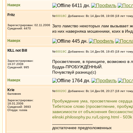
Наверх
Fritz
№
60018
Добавлено: Вс 14 Дек 08, 19:08 (18 лет тому
Зарегистрирован: 02.11.2006
Зато ламство некоторых лам вызывает же
Суждений: 4470
из них наверняка мошенники, коих в Инд
Наверх
КILL not Вill
№
60019
Добавлено: Вс 14 Дек 08, 19:45 (18 лет тому
Зарегистрирован:
Просветление, в принципе, возможно в 
19.07.2008
Будда-ПРОБУЖДЁННЫЙ.
Суждений: 995
Почувствуй разницу(с)
Наверх
Krie
№
60020
Добавлено: Вс 14 Дек 08, 20:27 (18 лет тому
баловник
Зарегистрирован:
Пробуждение ума, просветление сердца
18.01.2006
Тибетское слово (просветление, пробужде
Суждений: 3693
Откуда: russia
зависимости от объяснения бессамостнос
elinski.philosophy.pu.ru/Lojong.html - 5
_________________
достаточнее предположенных