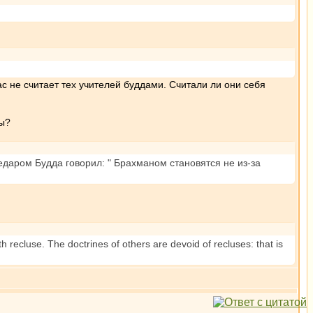
ас не считает тех учителей буддами. Считали ли они себя
ды?
едаром Будда говорил: " Брахманом становятся не из-за
th recluse. The doctrines of others are devoid of recluses: that is