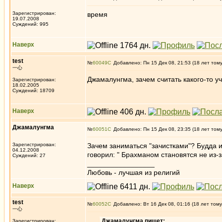
Зарегистрирован:
время
19.07.2008
Суждений: 995
Наверх
test
№
60049
Добавлено: Пн 15 Дек 08, 21:53 (18 лет том
一心
Джамалунгма, зачем считать какого-то уч
Зарегистрирован:
18.02.2005
Суждений: 18709
Наверх
Джамалунгма
№
60051
Добавлено: Пн 15 Дек 08, 23:35 (18 лет том
Зарегистрирован:
Зачем заниматься "зачистками"? Будда 
04.12.2008
говорил: " Брахманом становятся не из-
Суждений: 27
_________________
Любовь - лучшая из религий
Наверх
test
№
60052
Добавлено: Вт 16 Дек 08, 01:16 (18 лет тому
一心
Джамалунгма пишет:
Зарегистрирован: