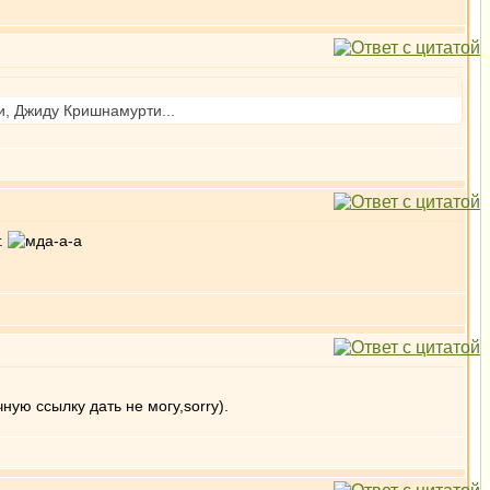
, Джиду Кришнамурти...
т.
ную ссылку дать не могу,sorry).