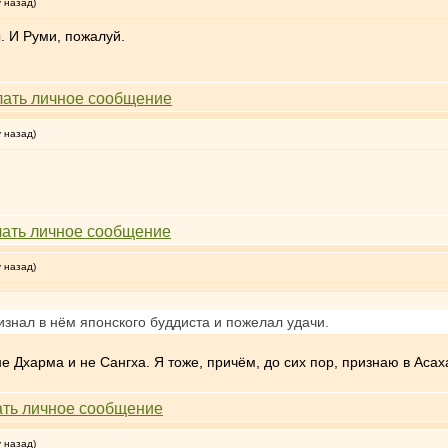
у назад)
. И Руми, пожалуй.
у назад)
у назад)
знал в нём японского буддиста и пожелал удачи.
не Дхарма и не Сангха. Я тоже, причём, до сих пор, признаю в Аса
у назад)