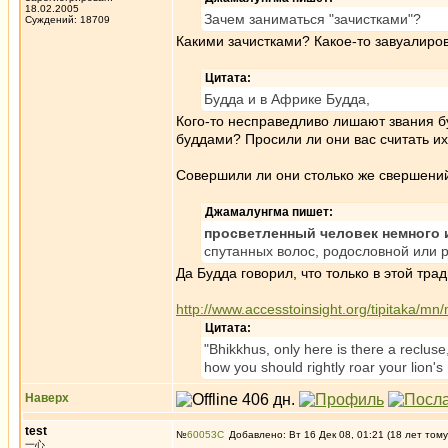
18.02.2005
Зачем заниматься "зачистками"?
Суждений: 18709
Какими зачистками? Какое-то завуалиро
Цитата:
Будда и в Африке Будда,
Кого-то несправедливо лишают звания бу
буддами? Просили ли они вас считать и
Совершили ли они столько же свершений
Джамалунгма пишет:
просветленный человек немного и
спутанных волос, родословной или р
Да Будда говорил, что только в этой тр
http://www.accesstoinsight.org/tipitaka/mn
Цитата:
"Bhikkhus, only here is there a recluse
how you should rightly roar your lion's 
Наверх
test
№
60053
Добавлено: Вт 16 Дек 08, 01:21 (18 лет тому
一心