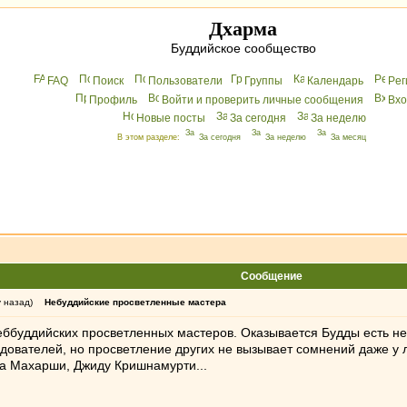
Дхарма
Буддийское сообщество
FAQ
Поиск
Пользователи
Группы
Календарь
Peг
Профиль
Войти и проверить личные сообщения
Вхo
Новые посты
За сегодня
За неделю
В этом разделе:
За сегодня
За неделю
За месяц
Сообщение
у назад)
Небуддийские просветленные мастера
еббуддийских просветленных мастеров. Оказывается Будды есть не
дователей, но просветление других не вызывает сомнений даже у 
а Махарши, Джиду Кришнамурти...