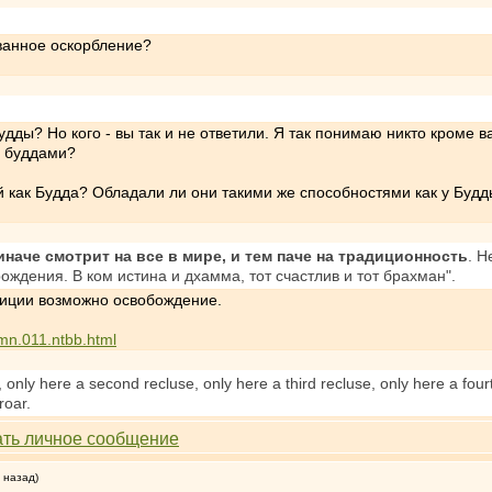
ванное оскорбление?
дды? Но кого - вы так и не ответили. Я так понимаю никто кроме в
х буддами?
 как Будда? Обладали ли они такими же способностями как у Буд
наче смотрит на все в мире, и тем паче на традиционность
. Н
ождения. В ком истина и дхамма, тот счастлив и тот брахман".
адиции возможно освобождение.
/mn.011.ntbb.html
, only here a second recluse, only here a third recluse, only here a four
roar.
 назад)