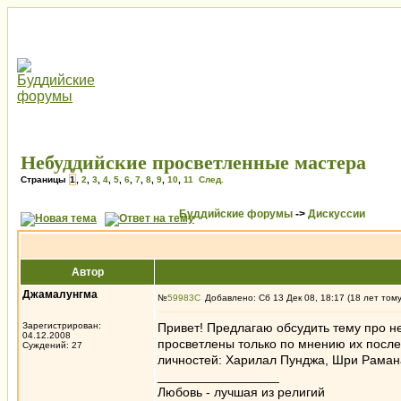
Небуддийские просветленные мастера
Страницы
1
,
2
,
3
,
4
,
5
,
6
,
7
,
8
,
9
,
10
,
11
След.
Буддийские форумы
->
Дискуссии
Автор
Джамалунгма
№
59983
Добавлено: Сб 13 Дек 08, 18:17 (18 лет том
Зарегистрирован:
Привет! Предлагаю обсудить тему про н
04.12.2008
просветлены только по мнению их после
Суждений: 27
личностей: Харилал Пунджа, Шри Раман
_________________
Любовь - лучшая из религий