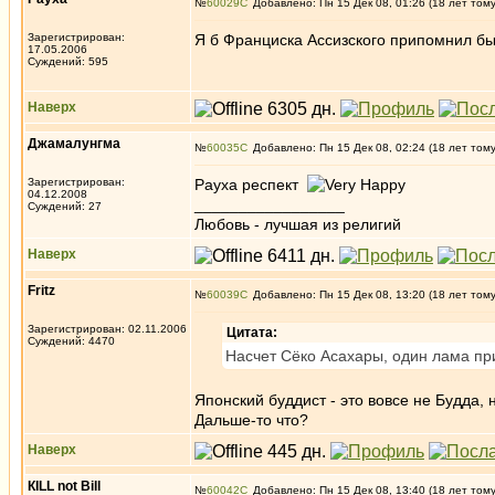
№
60029
Добавлено: Пн 15 Дек 08, 01:26 (18 лет том
Зарегистрирован:
Я б Франциска Ассизского припомнил бы
17.05.2006
Суждений: 595
Наверх
Джамалунгма
№
60035
Добавлено: Пн 15 Дек 08, 02:24 (18 лет том
Зарегистрирован:
Рауха респект
04.12.2008
_________________
Суждений: 27
Любовь - лучшая из религий
Наверх
Fritz
№
60039
Добавлено: Пн 15 Дек 08, 13:20 (18 лет том
Зарегистрирован: 02.11.2006
Цитата:
Суждений: 4470
Насчет Сёко Асахары, один лама при
Японский буддист - это вовсе не Будда, 
Дальше-то что?
Наверх
КILL not Вill
№
60042
Добавлено: Пн 15 Дек 08, 13:40 (18 лет том