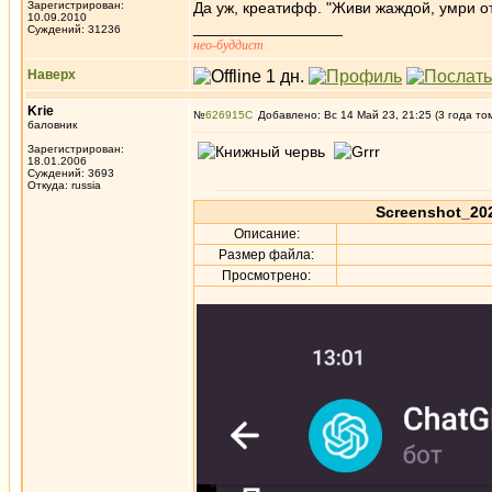
Зарегистрирован:
Да уж, креатифф. "Живи жаждой, умри от
10.09.2010
_________________
Суждений: 31236
нео-буддист
Наверх
Krie
№
626915
Добавлено: Вс 14 Май 23, 21:25 (3 года то
баловник
Зарегистрирован:
18.01.2006
Суждений: 3693
Откуда: russia
Screenshot_202
Описание:
Размер файла:
Просмотрено: