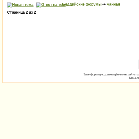
Буддийские форумы
->
Чайная
Страница
2
из
2
За информацию, размещённую на сайте пол
Мощь пх