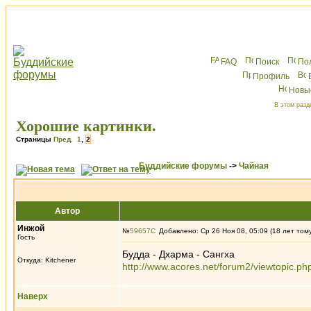
FAQ
Поиск
По
Профиль
Новы
В этом разд
Хорошие картинки.
Страницы
Пред.
1
,
2
Буддийские форумы
->
Чайная
Автор
Инжой
№
59657
Добавлено: Ср 26 Ноя 08, 05:09 (18 лет том
Гость
Будда - Дхарма - Сангха
Откуда: Kitchener
http://www.acores.net/forum2/viewtopic.p
Наверх