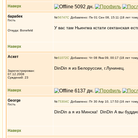
Наверх
барабек
№
56747
Добавлено: Пн 01 Сен 08, 15:11 (18 лет том
Гость
У вас там Ньингма кстати сектанская есть
Откуда: Bonefeld
Наверх
Аскет
№
61072
Добавлено: Чт 08 Янв 09, 00:17 (18 лет том
DinDin я из Белоруссии, г.Лунинец.
Зарегистрирован:
07.12.2008
Суждений: 23
Наверх
George
№
75304
Добавлено: Пт 30 Апр 10, 17:53 (16 лет том
Гость
DinDin а я из Минска! DinDin А вы будди
Наверх