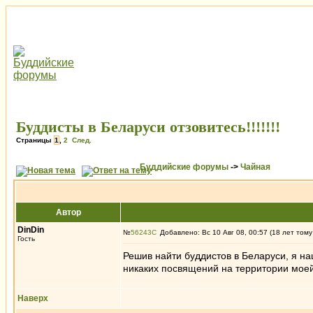
Буддисты в Беларуси отзовитесь!!!!!!!
Страницы
1
,
2
След.
Буддийские форумы
->
Чайная
Автор
DinDin
№
56243
Добавлено: Вс 10 Авг 08, 00:57 (18 лет тому
Гость
Решив найти буддистов в Беларуси, я на
никаких посвящений на территории моей 
Наверх