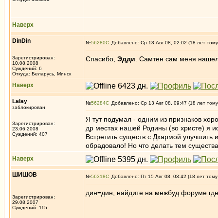
Наверх
DinDin
№
56280
Добавлено: Ср 13 Авг 08, 02:02 (18 лет тому
Зарегистрирован:
Спасибо,
Эдди
. Самтен сам меня наше
10.08.2008
Суждений: 6
Откуда: Беларусь, Минск
Наверх
Lalay
№
56284
Добавлено: Ср 13 Авг 08, 09:47 (18 лет тому
заблокирован
Я тут подумал - одним из признаков хор
Зарегистрирован:
др местах нашей Родины (во христе) я и
23.06.2008
Суждений: 407
Встретить существ с Дхармой улучшить и
обрадовало! Но что делать тем существам
Наверх
ШИШОВ
№
56318
Добавлено: Пт 15 Авг 08, 03:42 (18 лет тому
дин=дин, найдите на межбуд форуме где
Зарегистрирован:
29.08.2007
Суждений: 115