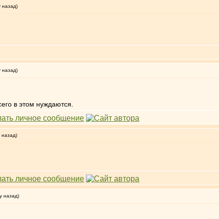
у назад)
у назад)
сего в этом нуждаются.
 назад)
у назад)