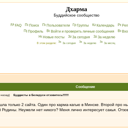
Дхарма
Буддийское сообщество
FAQ
Поиск
Пользователи
Группы
Календарь
Peг
Профиль
Войти и проверить личные сообщения
Вхo
Новые посты
За сегодня
За неделю
В этом разделе:
За сегодня
За неделю
За месяц
Сообщение
 назад)
Буддисты в Беларуси отзовитесь!!!!!!!
шла только 2 сайта. Один про карма-кагью в Минске. Второй про нь
Родины. Неужели нет никого? Меня лично интересует сакья. Отзов