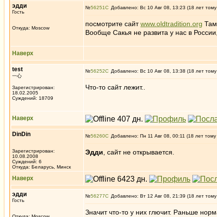
эдди
№
56251
Добавлено: Вс 10 Авг 08, 13:23 (18 лет тому
Гость
посмотрите сайт
www.oldtradition.org
Там 
Откуда: Moscow
Вообще Сакья не развита у нас в России
Наверх
test
№
56252
Добавлено: Вс 10 Авг 08, 13:38 (18 лет тому
一心
Что-то сайт лежит..
Зарегистрирован:
18.02.2005
Суждений: 18709
Наверх
DinDin
№
56260
Добавлено: Пн 11 Авг 08, 00:11 (18 лет тому
Зарегистрирован:
Эдди
, сайт не открывается.
10.08.2008
Суждений: 6
Откуда: Беларусь, Минск
Наверх
эдди
№
56277
Добавлено: Вт 12 Авг 08, 21:39 (18 лет тому
Гость
Значит что-то у них глючит. Раньше норм
Откуда: Moscow