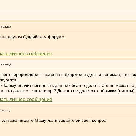
 назад)
л на другом буддийском форуме.
 назад)
ошего перерождения - встреча с Дхармой Будды, и понимая, что та
спугался!
х Карму, значит совершить для них благое дело, и это не может н
, кто далек от инета и пр.? До кого не долетают обрывки (цитаты) 
 назад)
 вы тоже пишите Машу-ла. и задайте ей свой вопрос