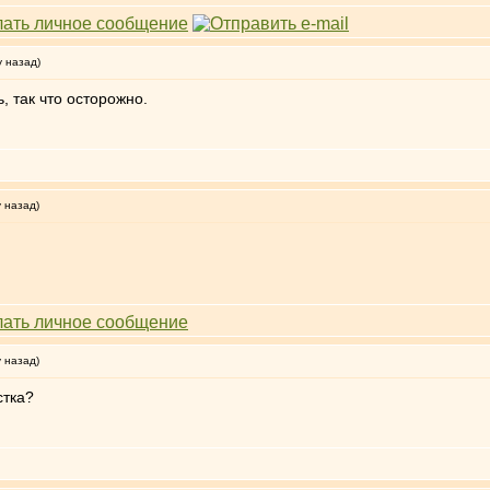
у назад)
, так что осторожно.
у назад)
у назад)
стка?