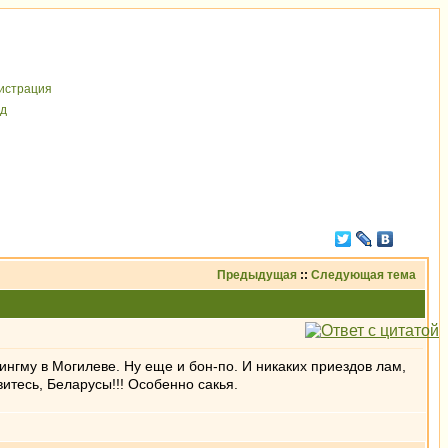
иcтрaция
д
Предыдущая
::
Следующая тема
ингму в Могилеве. Ну еще и бон-по. И никаких приездов лам,
итесь, Беларусы!!! Особенно сакья.