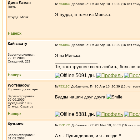
Дима Ламан
№
75306
Добавлено: Пт 30 Апр 10, 18:20 (16 лет том
Гость
Я Будда, и тоже из Минска.
Откуда: Minsk
Наверх
Кайвасату
№
75308
Добавлено: Пт 30 Апр 10, 19:29 (16 лет том
Зарегистрирован:
Я из Минска.
29.12.2008
_________________
Суждений: 223
Те, кого труднее всего любить, больше в
Наверх
Wolfshadow
№
75311
Добавлено: Пт 30 Апр 10, 20:39 (16 лет тому
Корнеплод сансары
Зарегистрирован:
Будды нашли друг друга
06.09.2005
Суждений: 1302
Откуда: Саратов
Наверх
Кузьмич
№
75317
Добавлено: Сб 01 Май 10, 03:53 (16 лет том
Зарегистрирован:
А я - Пупиндерпох, и я - везде !!
01.09.2008