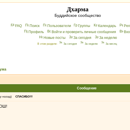
Дхарма
Буддийское сообщество
FAQ
Поиск
Пользователи
Группы
Календарь
Peг
Профиль
Войти и проверить личные сообщения
Вхo
Новые посты
За сегодня
За неделю
В этом разделе:
За сегодня
За неделю
За месяц
ума
Сообщение
у назад)
СПАСИБО!!!
ОШ!