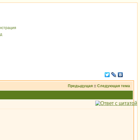
иcтрaция
д
Предыдущая
::
Следующая тема