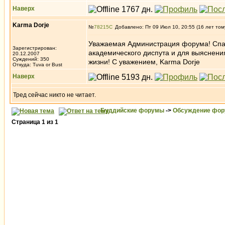
Наверх
Karma Dorje
№
78215
Добавлено: Пт 09 Июл 10, 20:55 (16 лет том
Уважаемая Администрация форума! Спас
Зарегистрирован:
академического диспута и для выяснения
20.12.2007
Суждений: 350
жизни! С уважением, Karma Dorje
Откуда: Tuva or Bust
Наверх
Тред сейчас никто не читает.
Буддийские форумы
->
Обсуждение фор
Страница
1
из
1