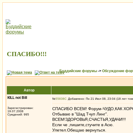
СПАСИБО!!!
Буддийские форумы
->
Обсуждение фор
Автор
КILL not Вill
№
55838
Добавлено: Пн 21 Июл 08, 23:04 (18 лет том
Зарегистрирован:
СПАСИБО ВСЕМ! Форум-ЧУДО,КАК ХОР
19.07.2008
Отбываю в "Шад Тчуп Линг".
Суждений: 995
ВСЕМ!ЗДОРОВЬЯ,СЧАСТЬЯ,УДАЧИ!!!
Если че ,пишите,стучите в Асю.
Улетел.Обещаю вернуться.