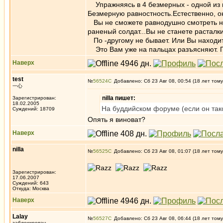
Упражняясь в 4 безмерных - одной из в
Безмерную равностность.Естественно, о
Вы не сможете равнодушно смотреть на 
раненый солдат...Вы не станете расталк
По -другому не бывает. Или Вы находит
Это Вам уже на пальцах разъясняют. Пе
Наверх
test
№
56524
Добавлено: Сб 23 Авг 08, 00:54 (18 лет тому
一心
nilla пишет:
Зарегистрирован:
18.02.2005
На буддийском форуме (если он тако
Суждений: 18709
Опять я виноват?
Наверх
nilla
№
56525
Добавлено: Сб 23 Авг 08, 01:07 (18 лет тому
Зарегистрирован:
17.06.2007
Суждений: 643
Откуда: Москва
Наверх
Lalay
№
56527
Добавлено: Сб 23 Авг 08, 06:44 (18 лет тому
заблокирован