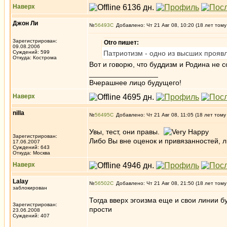
Наверх
Джон Ли
№
56493
Добавлено: Чт 21 Авг 08, 10:20 (18 лет тому
Зарегистрирован:
Otro пишет:
09.08.2006
Суждений: 599
Патриотизм - одно из высших прояв
Откуда: Кострома
Вот и говорю, что буддизм и Родина не с
_________________
Вчерашнее лицо будущего!
Наверх
nilla
№
56495
Добавлено: Чт 21 Авг 08, 11:05 (18 лет тому
Увы, тест, они правы.
Зарегистрирован:
Либо Вы вне оценок и привязанностей, л
17.06.2007
Суждений: 643
Откуда: Москва
Наверх
Lalay
№
56502
Добавлено: Чт 21 Авг 08, 21:50 (18 лет тому
заблокирован
Тогда вверх эгоизма еще и свои линии бу
Зарегистрирован:
прости
23.06.2008
Суждений: 407