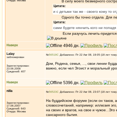
Откуда: Москва
В силу моего безмерного сострад
Цитата:
и с детьми так же - своего кому то от
Одного бы точно отдала. Для пе
Цитата:
сами будете нянчить кого ни попадя
Если разучусь лечить-придется нянчи
Наверх
Lalay
№
56519
Добавлено: Пт 22 Авг 08, 19:05 (18 лет тому
заблокирован
Дом, Родина, семья, ..., свои линии буд
Зарегистрирован:
важно, если чел Эгоист и моральный уро
23.06.2008
Суждений: 407
Наверх
nilla
№
56523
Добавлено: Пт 22 Авг 08, 23:07 (18 лет тому
На буддийском форуме (если он таков, 
Зарегистрирован:
словосочетаний, например: иллюзия эго, 
17.06.2007
Суждений: 643
на своих и врагов, на свое и чужое...Эг
Откуда: Москва
сансарного бытия.