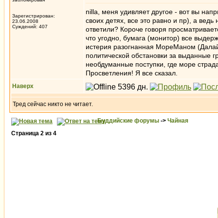
nilla, меня удивляет другое - вот вы на
Зарегистрирован:
своих детях, все это равно и пр), а вед
23.06.2008
Суждений: 407
ответили? Короче говоря просматриваетс
что угодно, бумага (монитор) все выдержи
истерия разогнанная МореМаном (Далай
политической обстановки за выданные г
необдуманные поступки, где море страд
Просветления! Я все сказал.
Наверх
Тред сейчас никто не читает.
Буддийские форумы
->
Чайная
Страница
2
из
4