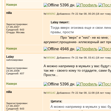
Наверх
nilla
№
56505
Добавлено: Пт 22 Авг 08, 00:26 (18 лет тому
Lalay пишет:
Зарегистрирован:
17.06.2007
Тогда вверх эгоизма еще и свои лини
Суждений: 643
правы, прости
Откуда: Москва
Про "верх" и "низ"- не ко мне; "эгоиз
аргумент;прощение- иллюзорный акт пре
Наверх
Lalay
№
56508
Добавлено: Пт 22 Авг 08, 03:41 (18 лет тому
заблокирован
А можно например в мужьях у вас будут 
Зарегистрирован:
так же - своего кому то отдадите, сами 
23.06.2008
Суждений: 407
Прости...
Наверх
nilla
№
56514
Добавлено: Пт 22 Авг 08, 11:08 (18 лет тому
Цитата:
Зарегистрирован:
17.06.2007
А можно например в мужьях у вас бу
Суждений: 643