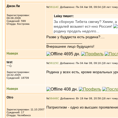
Джон Ли
№
56114
Добавлено: Пн 04 Авг 08, 09:04 (18 лет тому
Зарегистрирован:
Lalay пишет:
09.08.2006
Суждений: 599
За сборную Тибета свечку? Хммм, а ч
Откуда: Кострома
медалей возьмет ест-нно Россия!
родину продать недолго...
Разве у буддиста есть родина?....
_________________
Вчерашнее лицо будущего!
Наверх
test
№
56115
Добавлено: Пн 04 Авг 08, 09:16 (18 лет тому
一心
Родина у всех есть, кроме моральных ур
Зарегистрирован:
18.02.2005
Суждений: 18709
Наверх
Otro
№
56446
Добавлено: Вт 19 Авг 08, 20:58 (18 лет тому
Патриотизм - одно из высших проявлени
Зарегистрирован: 11.10.2007
Суждений: 17
Откуда: Челябинск