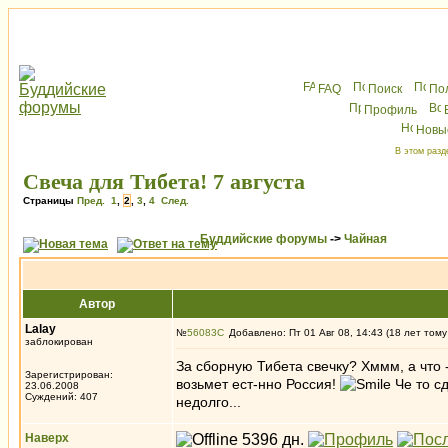
FAQ
Поиск
По
Профиль
Новы
В этом разд
Свеча для Тибета! 7 августа
Страницы
Пред.
1
,
2
,
3
,
4
След.
Буддийские форумы
->
Чайная
Автор
Lalay
№
56083
Добавлено: Пт 01 Авг 08, 14:43 (18 лет тому
заблокирован
За сборную Тибета свечку? Хммм, а что -
Зарегистрирован:
возьмет ест-нно Россия!
Че то сд
23.06.2008
Суждений: 407
недолго...
Наверх