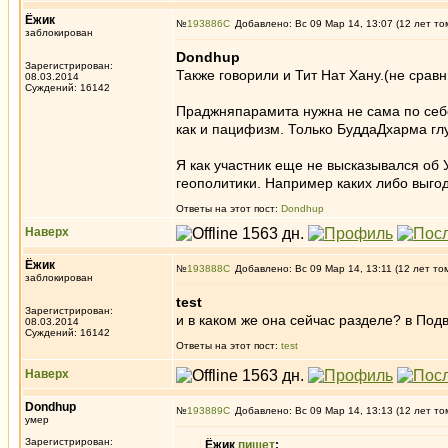
Ёжик
№
193886
Добавлено: Вс 09 Мар 14, 13:07 (12 лет то
заблокирован
Dondhup
Зарегистрирован:
Также говорили и Тит Нат Хану.(не срав
08.03.2014
Суждений: 16142
Праджняпарамита нужна не сама по себе, 
как и пацифизм. Только БуддаДхарма гл
Я как участник еще не высказывался об 
геополитики. Например каких либо выгод
Ответы на этот пост:
Dondhup
Наверх
Ёжик
№
193888
Добавлено: Вс 09 Мар 14, 13:11 (12 лет то
заблокирован
test
Зарегистрирован:
и в каком же она сейчас разделе? в Под
08.03.2014
Суждений: 16142
Ответы на этот пост:
test
Наверх
Dondhup
№
193889
Добавлено: Вс 09 Мар 14, 13:13 (12 лет то
умер
Зарегистрирован:
Ёжик
пишет
: