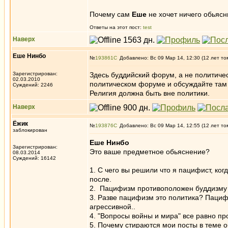
Почему сам
Еше
не хочет ничего обьясн
Ответы на этот пост:
test
Наверх
Еше Нинбо
№
193861
Добавлено: Вс 09 Мар 14, 12:30 (12 лет то
Зарегистрирован:
Здесь буддийский форум, а не политичес
02.03.2010
политическом форуме и обсуждайте там
Суждений: 2246
Религия должна быть вне политики.
Наверх
Ёжик
№
193876
Добавлено: Вс 09 Мар 14, 12:55 (12 лет то
заблокирован
Еше Нинбо
Зарегистрирован:
Это ваше предметное обьяснение?
08.03.2014
Суждений: 16142
1. С чего вы решили что я пацифист, ко
после.
2. Пацифизм противоположен буддизму 
3. Разве пацифизм это политика? Пацифи
агрессивной..
4. "Вопросы войны и мира" все равно пр
5. Почему стираются мои посты в теме