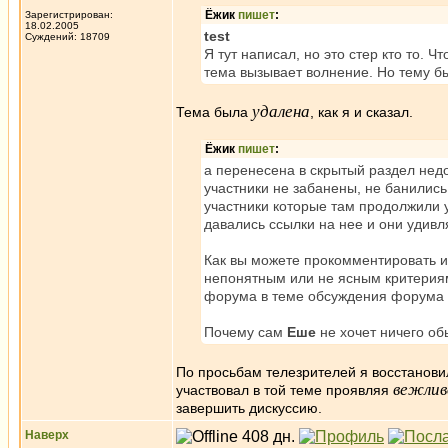
Ёжик
пишет
:
Зарегистрирован:
18.02.2005
test
Суждений: 18709
Я тут написал, но это стер кто то. Ч
тема вызывает волнение. Но тему б
удалена
Тема была
, как я и сказал.
Ёжик
пишет
:
а перенесена в скрытый раздел нед
участники не забанены, не банились
участники которые там продолжили у
давались ссылки на нее и они удивл
Как вы можете прокомментировать и
непонятным или не ясным критериям
форума в теме обсуждения форума 
Почему сам
Еше
не хочет ничего об
По просьбам телезрителей я восстановил
вежлив
участвовал в той теме проявляя
завершить дискуссию.
Наверх