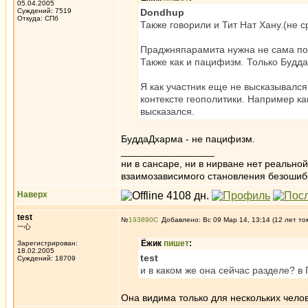
05.04.2005
Суждений: 7519
Dondhup
Откуда: СПб
Также говорили и Тит Нат Хану.(не 
Праджняпарамита нужна не сама по се
Также как и пацифизм. Только Будд
Я как участник еще не высказывался
контексте геополитики. Например ка
высказался.
БуддаДхарма - не пацифизм.
_________________
ни в сансаре, ни в нирване нет реально
взаимозависимого становления безоши
Наверх
test
№
193890
Добавлено: Вс 09 Мар 14, 13:14 (12 лет то
一心
Ёжик
пишет
:
Зарегистрирован:
18.02.2005
test
Суждений: 18709
и в каком же она сейчас разделе? в
Она видима только для нескольких чело