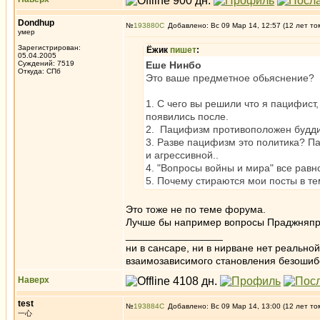
Dondhup
№
193880
Добавлено: Вс 09 Мар 14, 12:57 (12 лет то
умер
Зарегистрирован:
Ёжик
пишет
:
05.04.2005
Суждений: 7519
Еше Нинбо
Откуда: СПб
Это ваше предметное обьяснение?
1. С чего вы решили что я пацифист
появились после.
2. Пацифизм противоположен будди
3. Разве пацифизм это политика? Па
и агрессивной..
4. "Вопросы войны и мира" все равн
5. Почему стираются мои посты в 
Это тоже не по теме форума.
Лучше бы например вопросы Праджняпра
_________________
ни в сансаре, ни в нирване нет реально
взаимозависимого становления безоши
Наверх
test
№
193884
Добавлено: Вс 09 Мар 14, 13:00 (12 лет то
一心