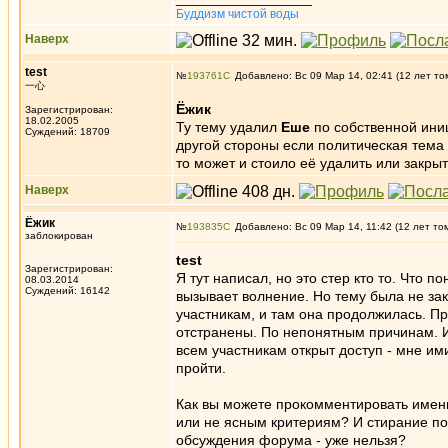
Буддизм чистой воды
Наверх
test
№
193761
Добавлено: Вс 09 Мар 14, 02:41 (12 лет то
一心
Ёжик
Зарегистрирован:
18.02.2005
Ту тему удалил
Еше
по собственной ини
Суждений: 18709
другой стороны если политическая тема
то может и стоило её удалить или закрыт
Наверх
Ёжик
№
193835
Добавлено: Вс 09 Мар 14, 11:42 (12 лет то
заблокирован
test
Зарегистрирован:
Я тут написал, но это стер кто то. Что п
08.03.2014
Суждений: 16142
вызывает волнение. Но тему была не за
участникам, и там она продолжилась. Пр
отстранены. По непонятным причинам. И
всем участникам открыт доступ - мне им
пройти.
Как вы можете прокомментировать именн
или не ясным критериям? И стирание по
обсуждения форума - уже нельзя?