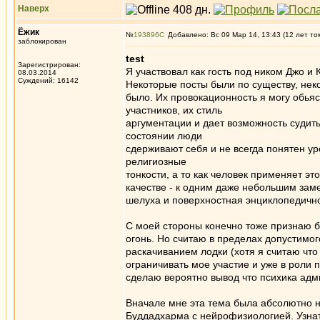
Наверх
Ёжик
№
193896
Добавлено: Вс 09 Мар 14, 13:43 (12 лет то
заблокирован
test
Зарегистрирован:
Я участвовал как гость под ником Джо и 
08.03.2014
Суждений: 16142
Некоторые посты были по существу, нек
было. Их провокационность я могу обья
участников, их стиль
аргументации и дает возможность судить
состоянии люди
сдерживают себя и не всегда понятен у
религиозные
тонкости, а то как человек применяет эт
качестве - к одним даже небольшим зам
шелуха и поверхностная энциклопедично
С моей стороны конечно тоже признаю б
огонь. Но считаю в пределах допустимог
раскачиванием лодки (хотя я считаю что 
ограничивать мое участие и уже в роли п
сделаю вероятно вывод что психика адм
Вначале мне эта тема была абсолютно н
Буддадхарма с нейрофизиологией. Узнать