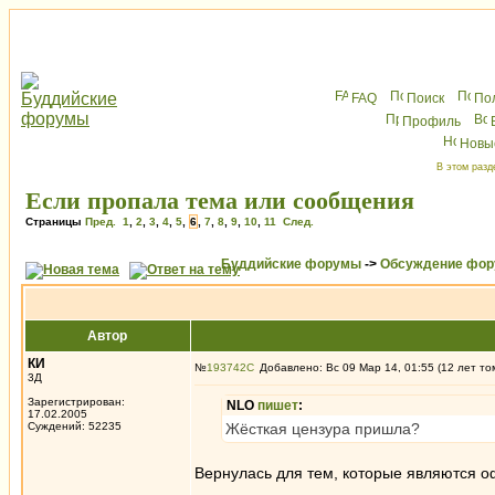
FAQ
Поиск
По
Профиль
Новы
В этом разд
Если пропала тема или сообщения
Страницы
Пред.
1
,
2
,
3
,
4
,
5
,
6
,
7
,
8
,
9
,
10
,
11
След.
Буддийские форумы
->
Обсуждение фор
Автор
КИ
№
193742
Добавлено: Вс 09 Мар 14, 01:55 (12 лет то
3Д
Зарегистрирован:
NLO
пишет
:
17.02.2005
Суждений: 52235
Жёсткая цензура пришла?
Вернулась для тем, которые являются 
_________________