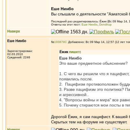
Еше Нинбо
Вы слышали о деятельности "Азиатской 
Последний раз редактировалось: Ёжик (Вс 09 Мар 14, 1
Ответы на этот пост:
Еше Нинбо
,
Dondhup
Наверх
Еше Нинбо
№
193879
Добавлено: Вс 09 Мар 14, 12:57 (12 лет то
Зарегистрирован:
Ёжик
пишет
:
02.03.2010
Суждений: 2246
Еше Нинбо
Это ваше предметное обьяснение?
1. С чего вы решили что я пацифист
появились после.
2. Пацифизм противоположен будди
3. Разве пацифизм это политика? Па
и агрессивной..
4. "Вопросы войны и мира" все равн
5. Почему стираются мои посты в 
Дорогой Ёжик, я сам пацифист. К вашей
Скрытых тем на форуме не существует.
Наверх