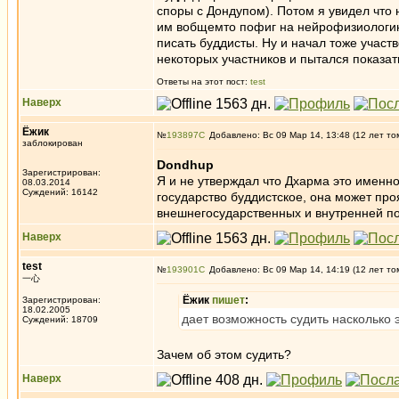
споры с Дондупом). Потом я увидел что 
им вобщемто пофиг на нейрофизиологию, 
писать буддисты. Ну и начал тоже участ
некоторых участников и пытался показат
Ответы на этот пост:
test
Наверх
Ёжик
№
193897
Добавлено: Вс 09 Мар 14, 13:48 (12 лет то
заблокирован
Dondhup
Зарегистрирован:
Я и не утверждал что Дхарма это именн
08.03.2014
Суждений: 16142
государство буддистское, она может пр
внешнегосударственных и внутренней по
Наверх
test
№
193901
Добавлено: Вс 09 Мар 14, 14:19 (12 лет то
一心
Ёжик
пишет
:
Зарегистрирован:
18.02.2005
дает возможность судить насколько 
Суждений: 18709
Зачем об этом судить?
Наверх