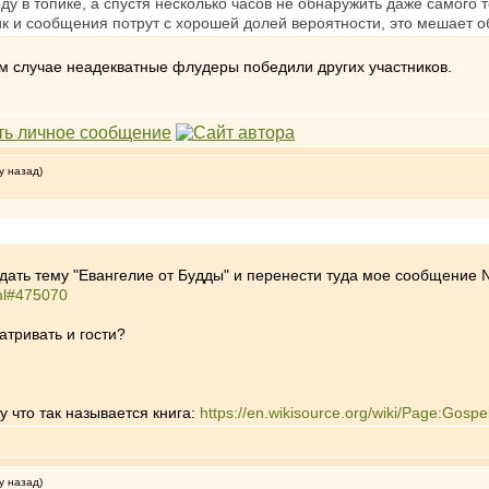
у в топике, а спустя несколько часов не обнаружить даже самого т
опик и сообщения потрут с хорошей долей вероятности, это мешает 
ом случае неадекватные флудеры победили других участников.
у назад)
здать тему "Евангелие от Будды" и перенести туда мое сообщение
tml#475070
атривать и гости?
у что так называется книга:
https://en.wikisource.org/wiki/Page:Gosp
у назад)