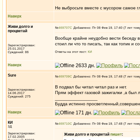
Не выбросьте вместе с мусором самое гл
Наверх
Живи долго и
№
469707
Добавлено: Пт 08 Фев 19, 17:40 (7 лет том
процветай
Вообще крайне неудобно вести беседу в 
стоил ли что то писать, так как топик 
Зарегистрирован:
25.01.2017
Ответы на этот пост:
КИ
Суждений: 86
Наверх
Sure
№
469709
Добавлено: Пт 08 Фев 19, 17:48 (7 лет том
В подвал бы читал читал раз и нет.
Зарегистрирован:
Прям эффект газовой зажигалки ,а был л
14.06.2017
Суждений: 275
_________________
Будда истинно просветленный,совершен
Наверх
КИ
№
469710
Добавлено: Пт 08 Фев 19, 17:48 (7 лет том
3Д
Зарегистрирован:
Живи долго и процветай
пишет
:
17.02.2005