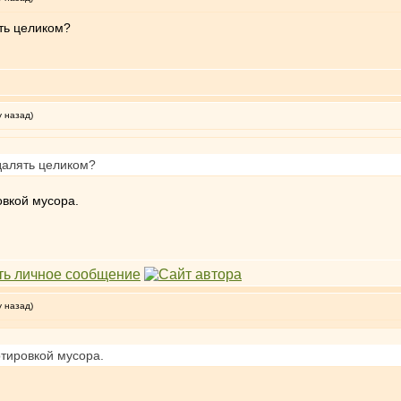
ять целиком?
у назад)
удалять целиком?
овкой мусора.
у назад)
ртировкой мусора.