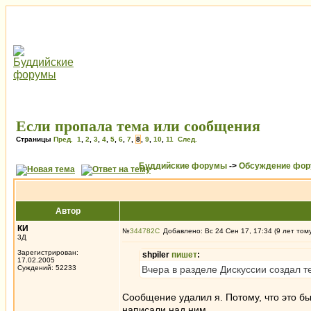
Если пропала тема или сообщения
Страницы
Пред.
1
,
2
,
3
,
4
,
5
,
6
,
7
,
8
,
9
,
10
,
11
След.
Буддийские форумы
->
Обсуждение фор
Автор
КИ
№
344782
Добавлено: Вс 24 Сен 17, 17:34 (9 лет том
3Д
Зарегистрирован:
shpiler
пишет
:
17.02.2005
Суждений: 52233
Вчера в разделе Дискуссии создал т
Сообщение удалил я. Потому, что это бы
написали над ним.