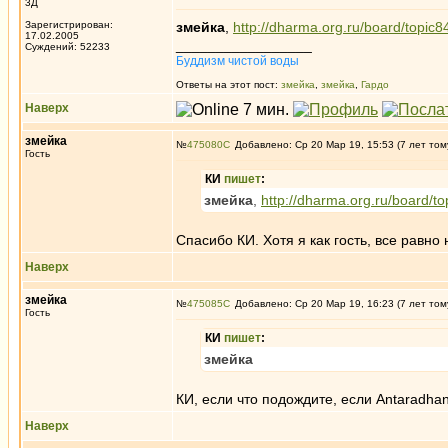
3Д
Зарегистрирован:
змейка
,
http://dharma.org.ru/board/topic8
17.02.2005
_________________
Суждений: 52233
Буддизм чистой воды
Ответы на этот пост:
змейка
,
змейка
,
Гардо
Наверх
змейка
№
475080
Добавлено: Ср 20 Мар 19, 15:53 (7 лет том
Гость
КИ
пишет
:
змейка
,
http://dharma.org.ru/board/t
Спасибо КИ. Хотя я как гость, все равно
Наверх
змейка
№
475085
Добавлено: Ср 20 Мар 19, 16:23 (7 лет том
Гость
КИ
пишет
:
змейка
КИ, если что подождите, если Antaradhan
Наверх