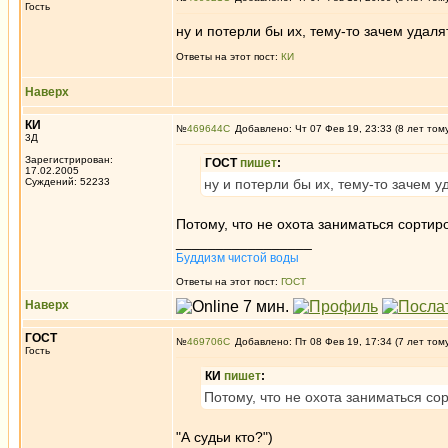
Гость
ну и потерли бы их, тему-то зачем удал
Ответы на этот пост:
КИ
Наверх
КИ
№
469644
Добавлено: Чт 07 Фев 19, 23:33 (8 лет том
3Д
Зарегистрирован:
ГОСТ
пишет
:
17.02.2005
Суждений: 52233
ну и потерли бы их, тему-то зачем 
Потому, что не охота заниматься сортир
_________________
Буддизм чистой воды
Ответы на этот пост:
ГОСТ
Наверх
ГОСТ
№
469706
Добавлено: Пт 08 Фев 19, 17:34 (7 лет том
Гость
КИ
пишет
:
Потому, что не охота заниматься со
"А судьи кто?")