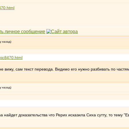
470.html
у назад)
opic8470.html
 не вижу, сам текст перевода. Видимо его нужно разбивать по частя
у назад)
a найдет доказательства что Рерих исказила Сиха сутту, то тему "