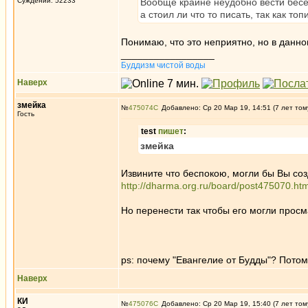
Суждений: 52233
Вообще крайне неудобно вести бесед
а стоил ли что то писать, так как т
Понимаю, что это неприятно, но в данн
_________________
Буддизм чистой воды
Наверх
змейка
№
475074
Добавлено: Ср 20 Мар 19, 14:51 (7 лет том
Гость
test
пишет
:
змейка
Извините что беспокою, могли бы Вы со
http://dharma.org.ru/board/post475070.h
Но перенести так чтобы его могли просм
ps: почему "Евангелие от Будды"? Потом
Наверх
КИ
№
475076
Добавлено: Ср 20 Мар 19, 15:40 (7 лет том