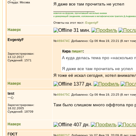
Откуда: Москва
Я даже все там прочитать не успел
_________________
новичок на форуме, прочитавший несколько книжек
и доверяющий сведениям, изложенным в метафизическом трактате Д.Андреева 
Ответы на этот пост:
EvgeniyF
Наверх
EvgeniyF
№
469474
Добавлено: Ср 06 Фев 19, 23:21 (8 лет том
Кира
пишет
:
Зарегистрирован:
13.12.2017
А куда делась тема про «насколько 
Суждений: 1571
Я даже все там прочитать не успел
Я тоже её искал сегодня, хотел внимате
Наверх
test
№
469475
Добавлено: Ср 06 Фев 19, 23:25 (8 лет том
一心
Там было слишком много оффтопа про р
Зарегистрирован:
18.02.2005
Суждений: 18709
Наверх
ГОСТ
№
469621
Добавлено: Чт 07 Фев 19, 20:09 (8 лет том