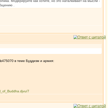
опика. Модерируйте как хотите, но это наталкивает на мысли -
общению .
 №475070 в теме Буддизм и армия:
el_of_Buddha.djvu/7