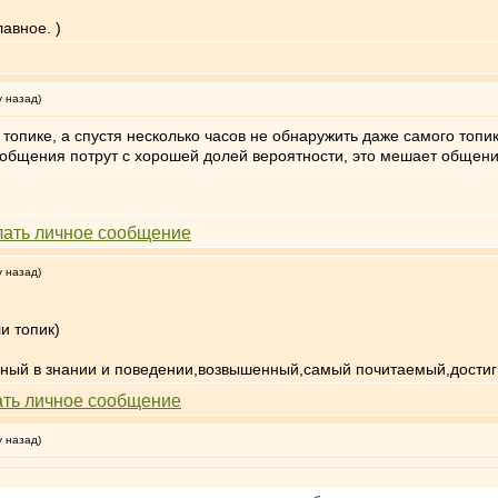
авное. )
у назад)
топике, а спустя несколько часов не обнаружить даже самого топик
и сообщения потрут с хорошей долей вероятности, это мешает общени
у назад)
и топик)
ный в знании и поведении,возвышенный,самый почитаемый,достиг
у назад)