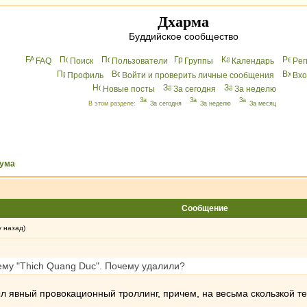
Дхарма
Буддийское сообщество
FAQ
Поиск
Пользователи
Группы
Календарь
Peг
Профиль
Войти и проверить личные сообщения
Вхo
Новые посты
За сегодня
За неделю
В этом разделе:
За сегодня
За неделю
За месяц
ума
Сообщение
у назад)
ему "Thich Quang Duc". Почему удалили?
л явный провокационный троллинг, причем, на весьма скользкой те