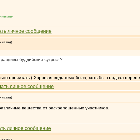
"Роза Мира"
у назад)
правдивы буддийские сутры» ?
льно прочитать ( Хорошая ведь тема была, хоть бы в подвал перене
у назад)
азличные вещества от раскрепощенных участников.
у назад)