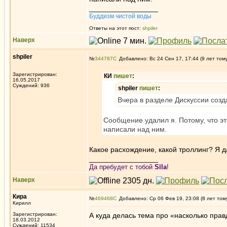
_________________
Буддизм чистой воды
Ответы на этот пост:
shpiler
Наверх
shpiler
№
344787
Добавлено: Вс 24 Сен 17, 17:44 (9 лет том
Зарегистрирован:
КИ
пишет
:
16.05.2017
Суждений: 936
shpiler
пишет
:
Вчера в разделе Дискуссии созд
Сообщение удалил я. Потому, что эт
написали над ним.
Какое расхождение, какой троллинг? Я д
_________________
Да пребудет с тобой
Sīla
!
Наверх
Кира
№
469468
Добавлено: Ср 06 Фев 19, 23:08 (8 лет том
Кирилл
Зарегистрирован:
А куда делась тема про «насколько пра
18.03.2012
Суждений: 11534