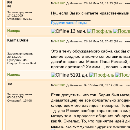
КИ
№
54318
Добавлено: Сб 14 Июн 08, 18:23 (18 лет том
3Д
Зарегистрирован:
Ну.. если Вы их считаете нравственными
17.02.2005
_________________
Суждений: 52231
Буддизм чистой воды
Наверх
Karma Dorje
№
54320
Добавлено: Сб 14 Июн 08, 20:42 (18 лет том
Это в тему обсуждаемого сабжа как бы о
Зарегистрирован:
менее вредности можно сопоставить мате
20.12.2007
Суждений: 350
давайте сравним. Может Папа Римский, 
Откуда: Tuva or Bust
против еретиков? Хмммм..., ооочень инт
Наверх
ТМ
№
54329
Добавлено: Вс 15 Июн 08, 02:19 (18 лет том
Зарегистрирован:
Если допустить, что тов. Берия был мат
05.04.2005
диаматовцев) не все обязательно злодеи
Суждений: 15498
следствием его взглядов - неверно. По
т.д. для России вообще характерно в сил
между тем, в процессе общения обнаружи
как Ф. Энгельс. То, что принятие идей 
мысль, как коммунизм - дурные жизненн