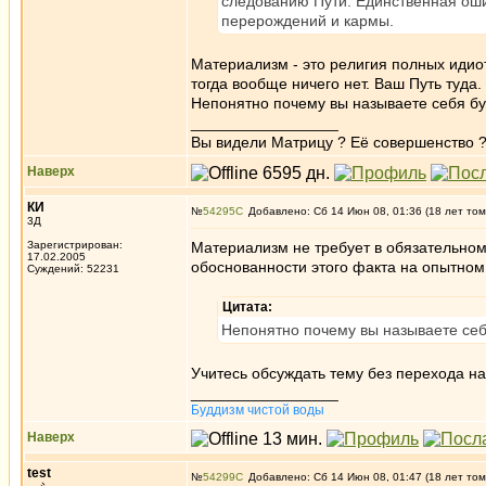
следованию Пути. Единственная оши
перерождений и кармы.
Материализм - это религия полных идиот
тогда вообще ничего нет. Ваш Путь туда.
Непонятно почему вы называете себя б
_________________
Вы видели Матрицу ? Её совершенство ?
Наверх
КИ
№
54295
Добавлено: Сб 14 Июн 08, 01:36 (18 лет том
3Д
Зарегистрирован:
Материализм не требует в обязательном
17.02.2005
обоснованности этого факта на опытном
Суждений: 52231
Цитата:
Непонятно почему вы называете се
Учитесь обсуждать тему без перехода на
_________________
Буддизм чистой воды
Наверх
test
№
54299
Добавлено: Сб 14 Июн 08, 01:47 (18 лет том