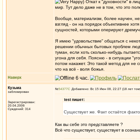
) Откат к "духовности" в 
мир. Тут дело даже не в том, что это по
Вообще, материализм, более научен, не
взгляд - он на порядок объективнее хотя
сущностей, которыми оперируют дремуч
Я имею "удовольствие" общаться с некот
решении обычных бытовых проблем люди
туман, если хоть сколько-нибудь пытает
угона для себя. Поясню - в ситуации "уг
потом накажет. Это такой метод для не 
что на всё - воля божья.
Наверх
Кузьма
№
54377
Добавлено: Вс 15 Июн 08, 22:27 (18 лет том
заблокирован
test пишет:
Зарегистрирован:
20.04.2006
Суждений: 314
Существует же. Факт остаётся факто
Как вы себе это представляете ?
Всё что существует, существует в созна