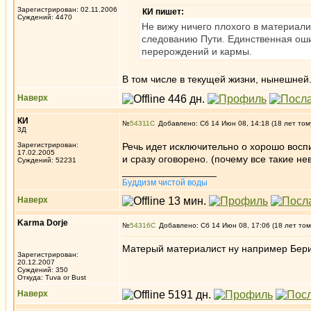
Зарегистрирован: 02.11.2006
КИ пишет:
Суждений: 4470
Не вижу ничего плохого в материали
следованию Пути. Единственная оши
перерождений и кармы.
В том числе в текущей жизни, нынешней.
Наверх
КИ
№
54311
Добавлено: Сб 14 Июн 08, 14:18 (18 лет том
3Д
Зарегистрирован:
Речь идет исключительно о хорошо восп
17.02.2005
и сразу оговорено. (почему все такие н
Суждений: 52231
_________________
Буддизм чистой воды
Наверх
Karma Dorje
№
54316
Добавлено: Сб 14 Июн 08, 17:06 (18 лет том
Матерый материалист ну например Бери
Зарегистрирован:
20.12.2007
Суждений: 350
Откуда: Tuva or Bust
Наверх