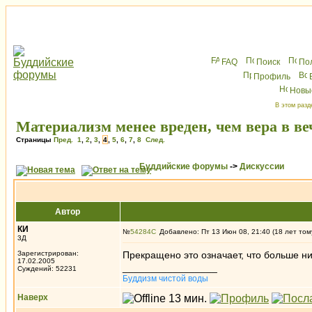
FAQ
Поиск
По
Профиль
Новы
В этом разд
Материализм менее вреден, чем вера в в
Страницы
Пред.
1
,
2
,
3
,
4
,
5
,
6
,
7
,
8
След.
Буддийские форумы
->
Дискуссии
Автор
КИ
№
54284
Добавлено: Пт 13 Июн 08, 21:40 (18 лет том
3Д
Зарегистрирован:
Прекращено это означает, что больше нич
17.02.2005
_________________
Суждений: 52231
Буддизм чистой воды
Наверх