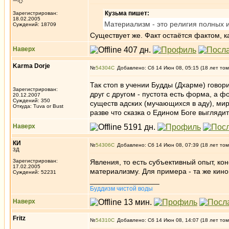
一心
Кузьма пишет:
Зарегистрирован:
18.02.2005
Материализм - это религия полных и
Суждений: 18709
Существует же. Факт остаётся фактом, к
Наверх
Karma Dorje
№
54304
Добавлено: Сб 14 Июн 08, 05:15 (18 лет том
Так стоп в учении Будды (Дхарме) говори
Зарегистрирован:
друг с другом - пустота есть форма, а фо
20.12.2007
Суждений: 350
существ адских (мучающихся в аду), мир
Откуда: Tuva or Bust
разве что сказка о Едином Боге выгляди
Наверх
КИ
№
54306
Добавлено: Сб 14 Июн 08, 07:39 (18 лет том
3Д
Зарегистрирован:
Явления, то есть субъективный опыт, ко
17.02.2005
материализму. Для примера - та же кин
Суждений: 52231
_________________
Буддизм чистой воды
Наверх
Fritz
№
54310
Добавлено: Сб 14 Июн 08, 14:07 (18 лет том